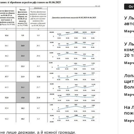
Ос
У Ль
авт
Марч
У Л
ком
20 т
Марч
Лоп
щит
Вол
Марч
На Л
пож
Марч
 не лише держави, а й кожної громади.