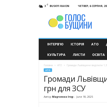
C
BUSKYI RAION
ЧЕТВЕР, 6 СЕРПНЯ, 20
3
Голос
Бущини
ІНТЕРВ’Ю
ІСТОРІЯ
АТО
КУЛЬТУРА
ЛИСТИ
ОСВІТА
Головна
АТО
Громади Львівщини виділили 1,3
АТО
Громади Львівщи
грн для ЗСУ
Автор
Марченко Ігор
-
June 18, 2025