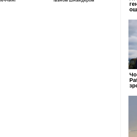
неччині
Іваном Шнайдером