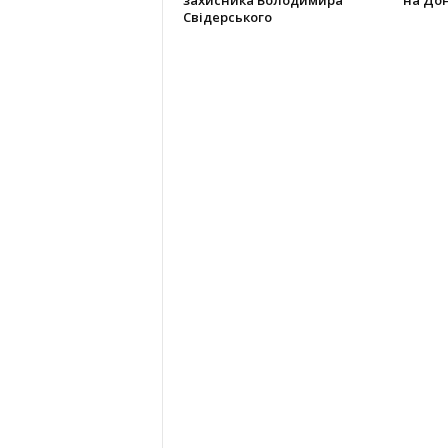
захисника Володимира
на До
Свідерського