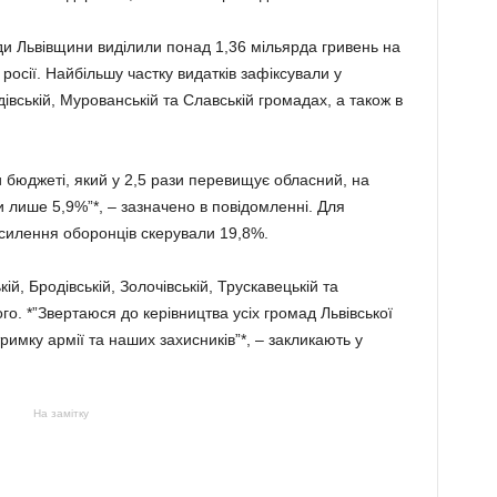
ади Львівщини виділили понад 1,36 мільярда гривень на
 росії. Найбільшу частку видатків зафіксували у
дівській, Мурованській та Славській громадах, а також в
 бюджеті, який у 2,5 рази перевищує обласний, на
и лише 5,9%”*, – зазначено в повідомленні. Для
дсилення оборонців скерували 19,8%.
й, Бродівській, Золочівській, Трускавецькій та
о. *”Звертаюся до керівництва усіх громад Львівської
тримку армії та наших захисників”*, – закликають у
На замітку