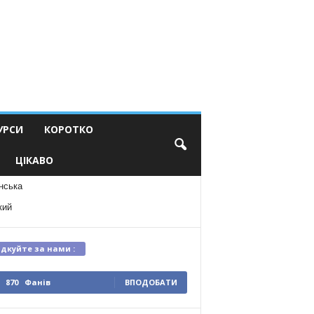
УРСИ
КОРОТКО
ЦІКАВО
нська
кий
ідкуйте за нами :
870
Фанів
ВПОДОБАТИ