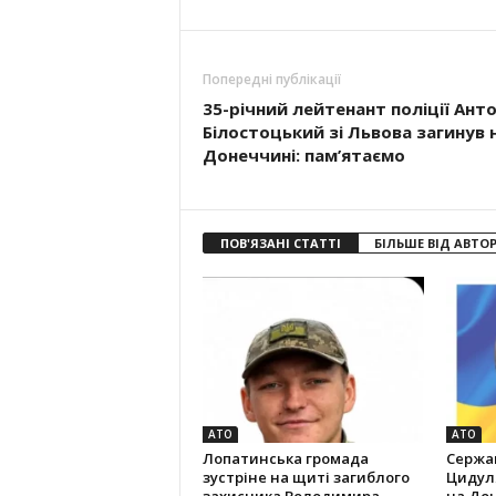
Попередні публікації
35-річний лейтенант поліції Ант
Білостоцький зі Львова загинув 
Донеччині: пам’ятаємо
ПОВ'ЯЗАНІ СТАТТІ
БІЛЬШЕ ВІД АВТО
АТО
АТО
Лопатинська громада
Сержан
зустріне на щиті загиблого
Цидуля