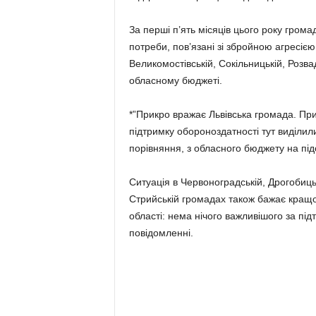
За перші п’ять місяців цього року гром
потреби, пов’язані зі збройною агресією
Великомостівській, Сокільницькій, Розва
обласному бюджеті.
*”Прикро вражає Львівська громада. При
підтримку обороноздатності тут виділил
порівняння, з обласного бюджету на пі
Ситуація в Червоноградській, Дрогобицькі
Стрийській громадах також бажає кращог
області: нема нічого важливішого за під
повідомленні.