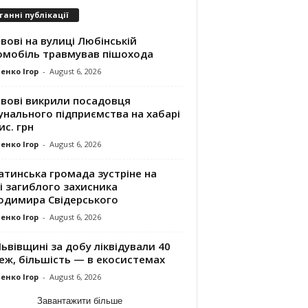
танні публікації
вові на вулиці Любінській
омобіль травмував пішохода
енко Ігор
-
August 6, 2026
ьвові викрили посадовця
унального підприємства на хабарі
ис. грн
енко Ігор
-
August 6, 2026
атинська громада зустріне на
і загиблого захисника
одимира Свідерського
енко Ігор
-
August 6, 2026
ьвівщині за добу ліквідували 40
еж, більшість — в екосистемах
енко Ігор
-
August 6, 2026
Завантажити більше