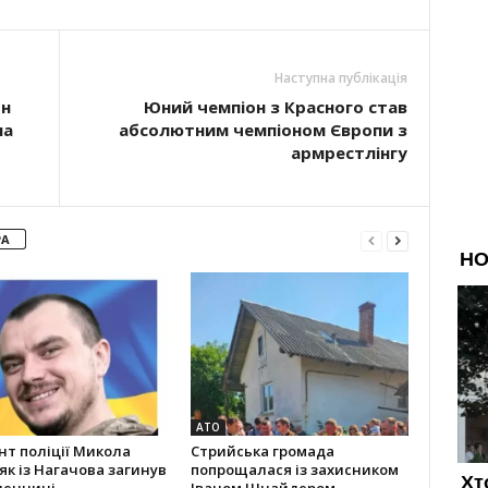
Наступна публікація
он
Юний чемпіон з Красного став
на
абсолютним чемпіоном Європи з
армрестлінгу
РА
АТО
т поліції Микола
Стрийська громада
к із Нагачова загинув
попрощалася із захисником