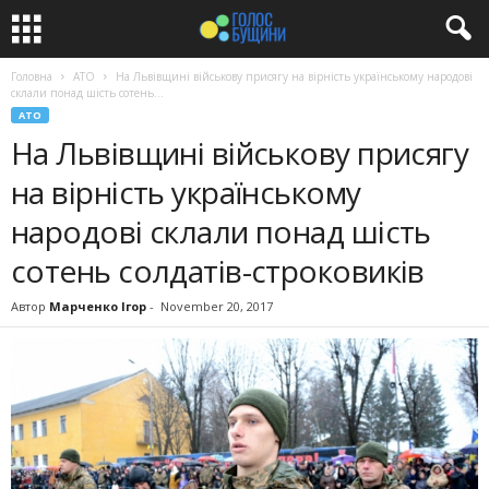
Головна
АТО
На Львівщині військову присягу на вірність українському народові
склали понад шість сотень...
АТО
На Львівщині військову присягу
на вірність українському
народові склали понад шість
сотень солдатів-строковиків
Автор
Марченко Ігор
-
November 20, 2017