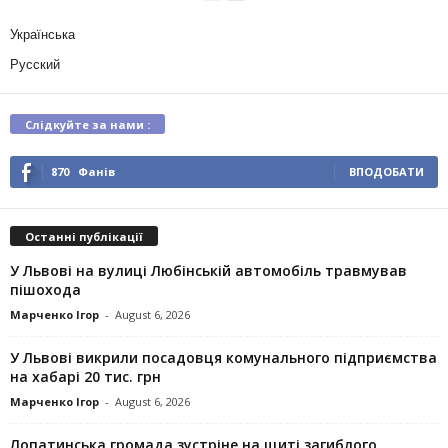
Українська
Русский
Слідкуйте за нами :
870
Фанів
ВПОДОБАТИ
Останні публікації
У Львові на вулиці Любінській автомобіль травмував
пішохода
Марченко Ігор
-
August 6, 2026
У Львові викрили посадовця комунального підприємства
на хабарі 20 тис. грн
Марченко Ігор
-
August 6, 2026
Лопатинська громада зустріне на щиті загиблого