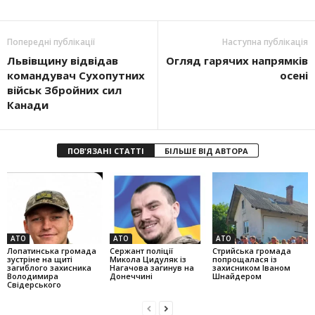
Попередні публікації
Наступна публікація
Львівщину відвідав
Огляд гарячих напрямків
командувач Сухопутних
осені
військ Збройних сил
Канади
ПОВ'ЯЗАНІ СТАТТІ
БІЛЬШЕ ВІД АВТОРА
АТО
АТО
АТО
Лопатинська громада
Сержант поліції
Стрийська громада
зустріне на щиті
Микола Цидуляк із
попрощалася із
загиблого захисника
Нагачова загинув на
захисником Іваном
Володимира
Донеччині
Шнайдером
Свідерського