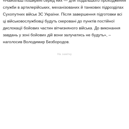
«Найбільш поширені серед них — для подальшого проходження
служби в артилерійських, механізованих й танкових підрозділах
Сухопутних військ ЗС України. Після завершення підготовки всі
ці військовослужбовці будуть скеровані до пунктів постійної
дислокації бойових частин вітчизняного війська. До виконання
завдань у зоні бойових дій вони залучатись не будуть», –
наголосив Володимир Безбородов.
На замітку