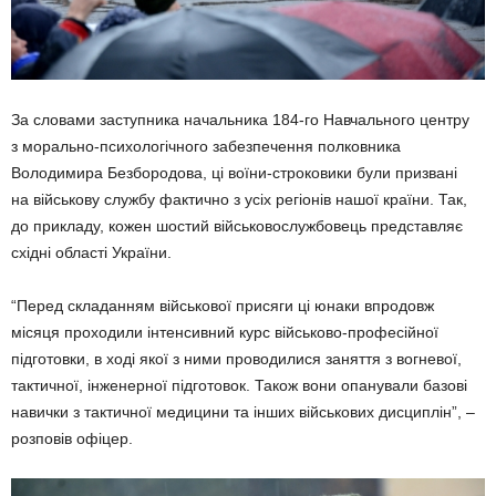
За словами заступника начальника 184-го Навчального центру
з морально-психологічного забезпечення полковника
Володимира Безбородова, ці воїни-строковики були призвані
на військову службу фактично з усіх регіонів нашої країни. Так,
до прикладу, кожен шостий військовослужбовець представляє
східні області України.
“Перед складанням військової присяги ці юнаки впродовж
місяця проходили інтенсивний курс військово-професійної
підготовки, в ході якої з ними проводилися заняття з вогневої,
тактичної, інженерної підготовок. Також вони опанували базові
навички з тактичної медицини та інших військових дисциплін”, –
розповів офіцер.