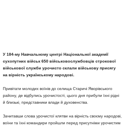
У 184-му Навчальному центрі Національної академії
сухопутних військ 650 військовослужбовців строкової
військової служби урочисто склали військову присягу
на вірність українському народові.
Привітати молодих воїнів до селища Старичі Яворівського
району, де відбулись урочистості, цього дня прибули їхні рідні
й близькі, представники влади й духовенства.
Зачитавши слова урочистої клятви на вірність своєму народові,
воїни та їхні командири пройшли перед присутніми урочистим