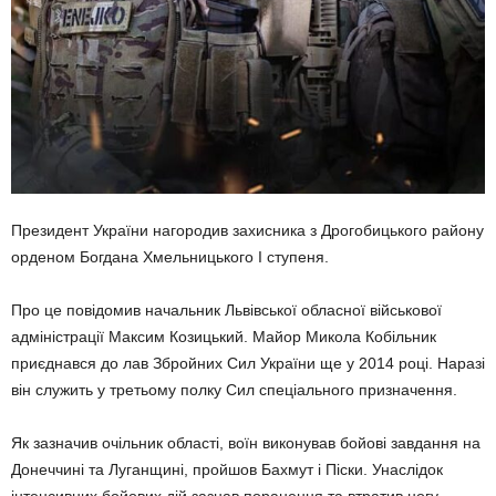
Президент України нагородив захисника з Дрогобицького району
орденом Богдана Хмельницького І ступеня.
Про це повідомив начальник Львівської обласної військової
адміністрації Максим Козицький. Майор Микола Кобільник
приєднався до лав Збройних Сил України ще у 2014 році. Наразі
він служить у третьому полку Сил спеціального призначення.
Як зазначив очільник області, воїн виконував бойові завдання на
Донеччині та Луганщині, пройшов Бахмут і Піски. Унаслідок
інтенсивних бойових дій зазнав поранення та втратив ногу.