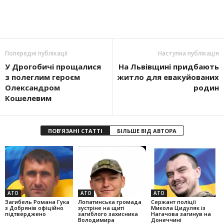
Попередні публікації
Наступна публікація
У Дрогобичі прощалися
На Львівщині придбають
з полеглим героєм
житло для евакуйованих
Олександром
родин
Кошелевим
ПОВ'ЯЗАНІ СТАТТІ
БІЛЬШЕ ВІД АВТОРА
АТО
АТО
АТО
Загибель Романа Гука
Лопатинська громада
Сержант поліції
з Добрянів офіційно
зустріне на щиті
Микола Цидуляк із
підтверджено
загиблого захисника
Нагачова загинув на
Володимира
Донеччині