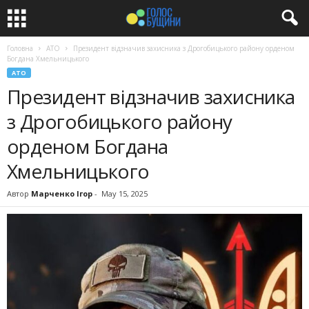
Головна
АТО
Президент відзначив захисника з Дрогобицького району орденом
Богдана Хмельницького
АТО
Президент відзначив захисника
з Дрогобицького району
орденом Богдана
Хмельницького
Автор
Марченко Ігор
-
May 15, 2025