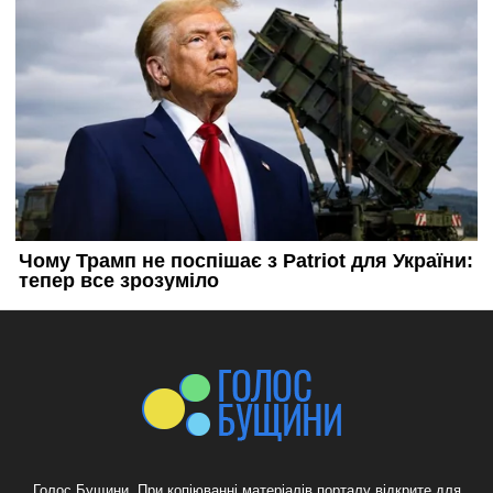
Голос Бущини. При копіюванні матеріалів порталу відкрите для