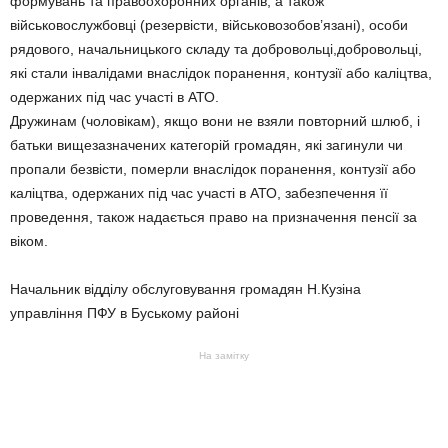
формувань та правоохоронних органів, а також
військовослужбовці (резервісти, військовозобов’язані), особи
рядового, начальницького складу та добровольці,добровольці,
які стали інвалідами внаслідок поранення, контузії або каліцтва,
одержаних під час участі в АТО.
Дружинам (чоловікам), якщо вони не взяли повторний шлюб, і
батьки вищезазначених категорій громадян, які загинули чи
пропали безвісти, померли внаслідок поранення, контузії або
каліцтва, одержаних під час участі в АТО, забезпечення її
проведення, також надається право на призначення пенсії за
віком.
Начальник відділу обслуговування громадян Н.Кузіна
управління ПФУ в Буському районі
На замітку