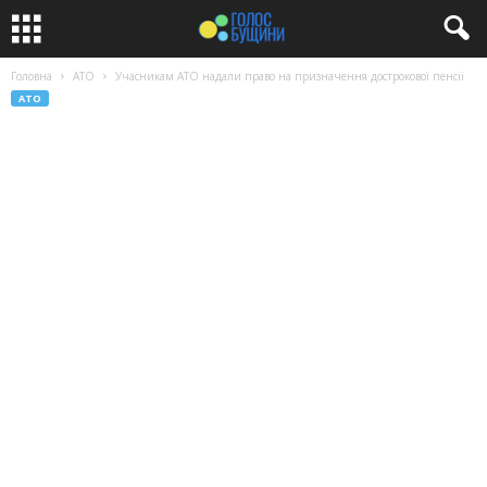
Головна
АТО
Учасникам АТО надали право на призначення дострокової пенсії
АТО