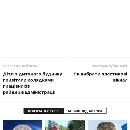
Попередні публікації
Наступна публікація
Діти з дитячого будинку
Як вибрати пластикові
привітали колядками
вікна?
працівників
райдержадміністрації
ПОВ'ЯЗАНІ СТАТТІ
БІЛЬШЕ ВІД АВТОРА