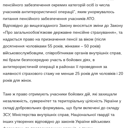
пенсійного забезпечення окремих категорій осіб із числа
учасників антитерористичної операції”, яким унормувалось
питання пенсійного забезпечення учасників АТО.
Відповідно до вищезгаданого Закону вносяться зміни до Закону
«Про загальнообов’язкове державне пенсійне страхування», та
надається право на призначення пенсії за віком (після
досягнення чоловіками 55 років, жінками – 50 років)
військовослужбовцям, співробітникам органів внутрішніх справ,
які брали безпосередню участь в бойових діях, в
антитерористичній операції в районах її проведення за
наявності страхового стажу не менше 25 років для чоловіків і 20
років для жінок.
Таке ж право отримують учасники бойових дій, які захищали
незалежність, суверенітет та територіальну цілісність України у
складі добровольчих формувань, що були включені до складу
ЗСУ, Міністерства внутрішніх справ, Національної гвардії та
інших утворених відповідно до законів України військових