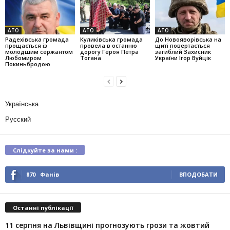
АТО
АТО
АТО
Радехівська громада
Куликівська громада
До Новояворівська на
прощається із
провела в останню
щиті повертається
молодшим сержантом
дорогу Героя Петра
загиблий Захисник
Любомиром
Тогана
України Ігор Вуйцік
Покиньбродою
Українська
Русский
Слідкуйте за нами :
870
Фанів
ВПОДОБАТИ
Останні публікації
11 серпня на Львівщині прогнозують грози та жовтий