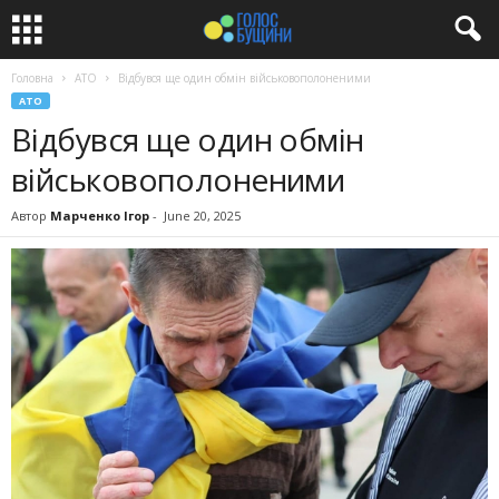
Головна
АТО
Відбувся ще один обмін військовополоненими
АТО
Відбувся ще один обмін
військовополоненими
Автор
Марченко Ігор
-
June 20, 2025