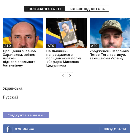
ПОВ'ЯЗАНІ СТАТТІ
БІЛЬШЕ ВІД АВТОРА
АТО
АТО
АТО
Прощання з Іваном
На Львівщині
Уродженець Мервичів
Харачаком, воїном
попрощалися з
Петро Тоган загинув,
шляхо-
поліцейським полку
захищаючи Україну
відновлювального
«Сафарі» Миколою
батальйону
Цидуляком
Українська
Русский
Слідкуйте за нами :
870
Фанів
ВПОДОБАТИ