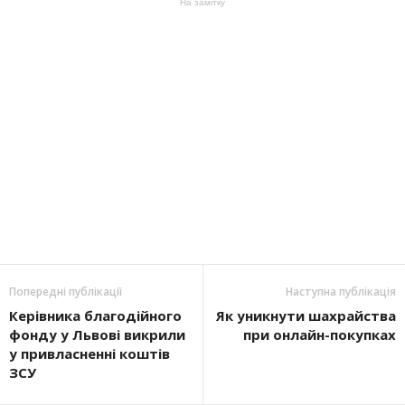
На замітку
Попередні публікації
Наступна публікація
Керівника благодійного
Як уникнути шахрайства
фонду у Львові викрили
при онлайн-покупках
у привласненні коштів
ЗСУ