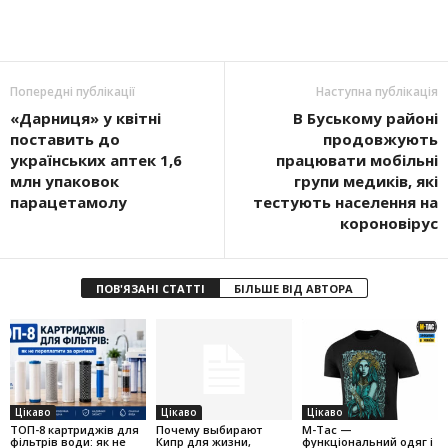
Попередні публікації
Наступна публікація
«Дарниця» у квітні
В Буському районі
поставить до
продовжують
українських аптек 1,6
працювати мобільні
млн упаковок
групи медиків, які
парацетамолу
тестують населення на
короновірус
ПОВ'ЯЗАНІ СТАТТІ
БІЛЬШЕ ВІД АВТОРА
Цікаво
Цікаво
Цікаво
ТОП-8 картриджів для
Почему выбирают
M-Tac —
фільтрів води: як не
Кипр для жизни,
функціональний одяг і