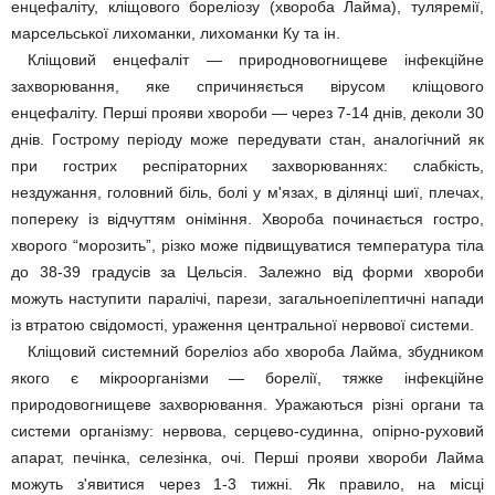
енцефаліту, кліщового бореліозу (хвороба Лайма), туляремії,
марсельської лихоманки, лихоманки Ку та ін.
Кліщовий енцефаліт — природновогнищеве інфекційне
захворювання, яке спричиняється вірусом кліщового
енцефаліту. Перші прояви хвороби — через 7-14 днів, деколи 30
днів. Гострому періоду може передувати стан, аналогічний як
при гострих респіраторних захворюваннях: слабкість,
нездужання, головний біль, болі у м'язах, в ділянці шиї, плечах,
попереку із відчуттям оніміння. Хвороба починається гостро,
хворого “морозить”, різко може підвищуватися температура тіла
до 38-39 градусів за Цельсія. Залежно від форми хвороби
можуть наступити паралічі, парези, загальноепілептичні напади
із втратою свідомості, ураження центральної нервової системи.
Кліщовий системний бореліоз або хвороба Лайма, збудником
якого є мікроорганізми — борелії, тяжке інфекційне
природовогнищеве захворювання. Уражаються різні органи та
системи організму: нервова, серцево-судинна, опірно-руховий
апарат, печінка, селезінка, очі. Перші прояви хвороби Лайма
можуть з'явитися через 1-3 тижні. Як правило, на місці