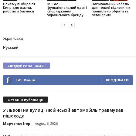
Почему выбирают
M-Tac —
Нагрівальний кабель
Кипр для жизни,
функціональний одяг і
для теплої підлоги: як
работы и бизнеса
спорядження
правильно обрати та
українського бренду
встановити
Українська
Русский
Слідкуйте за нами :
870
Фанів
ВПОДОБАТИ
Останні публікації
У Львові на вулиці Любінській автомобіль травмував
пішохода
Марченко Ігор
-
August 6, 2026