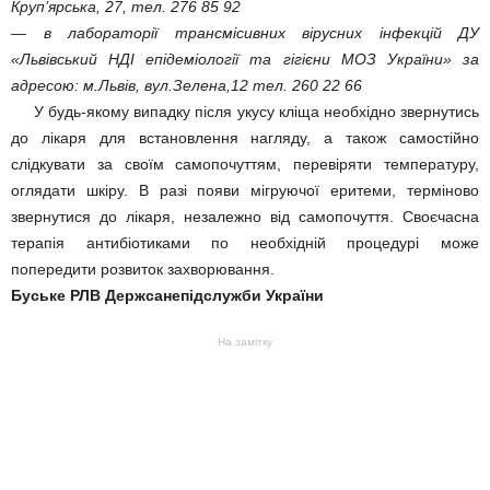
Круп’ярська, 27, тел. 276 85 92
— в лабораторії трансмісивних вірусних інфекцій ДУ
«Львівський НДІ епідеміології та гігієни МОЗ України» за
адресою: м.Львів, вул.Зелена,12 тел. 260 22 66
У будь-якому випадку після укусу кліща необхідно звернутись
до лікаря для встановлення нагляду, а також самостійно
слідкувати за своїм самопочуттям, перевіряти температуру,
оглядати шкіру. В разі появи мігруючої еритеми, терміново
звернутися до лікаря, незалежно від самопочуття. Своєчасна
терапія антибіотиками по необхідній процедурі може
попередити розвиток захворювання.
Буське РЛВ Держсанепідслужби України
На замітку