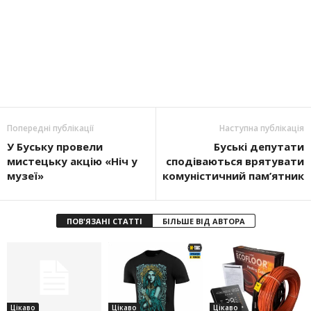
Попередні публікації
Наступна публікація
У Буську провели
Буські депутати
мистецьку акцію «Ніч у
сподіваються врятувати
музеї»
комуністичний пам’ятник
ПОВ'ЯЗАНІ СТАТТІ
БІЛЬШЕ ВІД АВТОРА
Цікаво
Цікаво
Цікаво