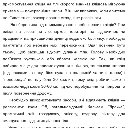
присмоктування кліща на тілі хворого виникає кліщова мігруюча
еритема — почервоніння шкіри. В інших випадках, коли еритема
не з”являється, захворювання складніше розпізнати.
Як вберегтися від присмоктування небезпечних кліщів? При
виїзді на лісові чи лісопаркові території на відпочинок чи
працюючи на присадибній ділянці недалеко біля лісу, необхідно
пам”ятати про небезпечних переносників. Одяг повинен бути
таким, щоб захищав відкриті ділянки тіла. Голову необхідно
пов”язати хустинкою або вбрати капелюшок. Так, як кліщ
вибирає місце для присмоктування з ніжною, тоненькою шкірою
(під пахвами, в паху, біля вуха, на волосяній частині голови) і
“подорожує” по тілу біля 30 хвилин, тому слід робити само- і
взаємоогляди кожні 30-60 хв. під час перебування на природі та
після повернення додому.
Необхідно використовувати засоби, які відлякують кліщів —
репеленти: крем Off, загальновідомий бальзам “Зірочка”,
ароматичні олії: гвоздикову, анісову, кедрову, піхтову для
змащування відкритих ділянок тіла.
Якщо кліщ все ж таки присмоктався до тіла, тоді необхідно