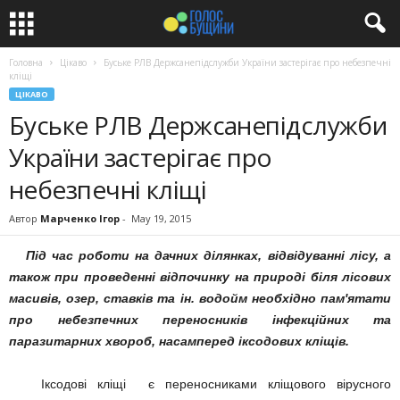
Головна
Цікаво
Буське РЛВ Держсанепідслужби України застерігає про небезпечні
кліщі
ЦІКАВО
Буське РЛВ Держсанепідслужби
України застерігає про
небезпечні кліщі
Автор
Марченко Ігор
-
May 19, 2015
Під час роботи на дачних ділянках, відвідуванні лісу, а
також при проведенні відпочинку на природі біля лісових
масивів, озер, ставків та ін. водойм необхідно пам'ятати
про небезпечних переносників інфекційних та
паразитарних хвороб, насамперед іксодових кліщів.
Іксодові кліщі є переносниками кліщового вірусного