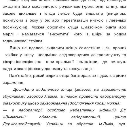
змастити його маслянистою речовиною (крем, олія та ін.), яка
закриє дихальце і кліща легше буде видалити (пінцетом,
похитуючи з боку у бік або перев”язавши ниткою і легенько
посмикуючи). Можна обхопити кліща шматочком бинта або
марлі і намагатися “викрутити” його із шкіри за ходом
годинникової стрілки.
Якщо не вдалось видалити кліща самостійно і він проник
глибше у шкіру, неодмінно слід звернутися до травмпункту та
лікаря-інфекціоніста територіальної поліклініки, де зможуть
надати кваліфіковану допомогу та консультацію.
Пам'ятайте, різкий відрив кліща багаторазово підсилює ризик
зараження.
Дослідити видаленого кліща (живого) на зараженість
збудниками хвороби Лайма, а також провести лабораторну
діагностику цього захворювання (дослідження крові) можна:
— в лабораторії особливо небезпечних інфекцій ДУ
«Львівський обласний лабораторний центр
Держсанепідслужби України» за адресою: м.Львів, вул.