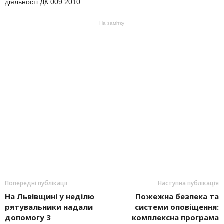
діяльності ДК 009:2010.
На замітку
Попередні публікації
Наступна публікація
На Львівщині у неділю
Пожежна безпека та
рятувальники надали
системи оповіщення:
допомогу 3
комплексна програма