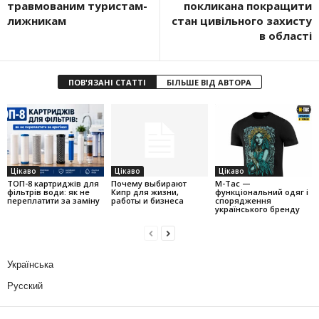
травмованим туристам-
покликана покращити
лижникам
стан цивільного захисту
в області
ПОВ'ЯЗАНІ СТАТТІ
БІЛЬШЕ ВІД АВТОРА
Цікаво
Цікаво
Цікаво
ТОП-8 картриджів для
Почему выбирают
M-Tac —
фільтрів води: як не
Кипр для жизни,
функціональний одяг і
переплатити за заміну
работы и бизнеса
спорядження
українського бренду
Українська
Русский