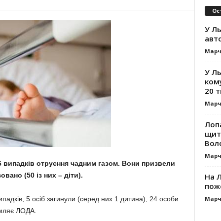
Ос
У Ль
авт
Марч
У Л
ком
20 т
Марч
Лоп
щит
Вол
Марч
6 випадків отруєння чадним газом. Вони призвели
овано (50 із них – діти).
На Л
пож
Марч
падків, 5 осіб загинули (серед них 1 дитина), 24 особи
омляє ЛОДА.