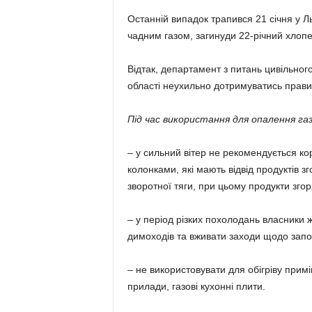
Останній випадок трапився 21 січня у Ль
чадним газом, загинуди 22-річний хлопец
Відтак, департамент з питань цивільног
області неухильно дотримуватись правил
Під час використання для опалення газ
– у сильний вітер не рекомендується 
колонками, які мають відвід продуктів з
зворотної тяги, при цьому продукти зг
– у період різких похолодань власники 
димоходів та вживати заходи щодо запо
– не використовувати для обігріву прим
прилади, газові кухонні плити.