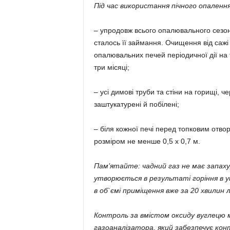
Під час використання пічного опалення
– упродовж всього опалювального сезону
сталось її займання. Очищення від сажі
опалювальних печей періодичної дії на 
три місяці;
– усі димові труби та стіни на горищі, ч
заштукатурені й побілені;
– біля кожної печі перед топковим отво
розміром не менше 0,5 х 0,7 м.
Пам’ятайте: чадний газ не має запаху
утворюється в результаті горіння в у
в об`ємі приміщення вже за 20 хвили
Контроль за вмістом оксиду вуглецю 
газоаналізатора, який забезпечує кон