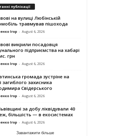
танні публікації
вові на вулиці Любінській
омобіль травмував пішохода
енко Ігор
-
August 6, 2026
ьвові викрили посадовця
унального підприємства на хабарі
ис. грн
енко Ігор
-
August 6, 2026
атинська громада зустріне на
і загиблого захисника
одимира Свідерського
енко Ігор
-
August 6, 2026
ьвівщині за добу ліквідували 40
еж, більшість — в екосистемах
енко Ігор
-
August 6, 2026
Завантажити більше