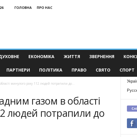
26
ГОЛОВНА
ПРО НАС
ДУХОВНЕ
ЕКОНОМІКА
ЖИТТЯ
ЗВЕРНЕННЯ
КОНК
ПАРТНЕРИ
ПОЛІТИКА
ПРАВО
СВЯТО
СПОРТ
Украї
області минулого року 112 людей потрапили до...
Русс
адним газом в області
Сл
12 людей потрапили до