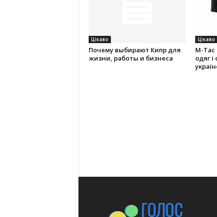
Цікаво
Цікаво
Почему выбирают Кипр для
M-Tac
жизни, работы и бизнеса
одяг і
україн