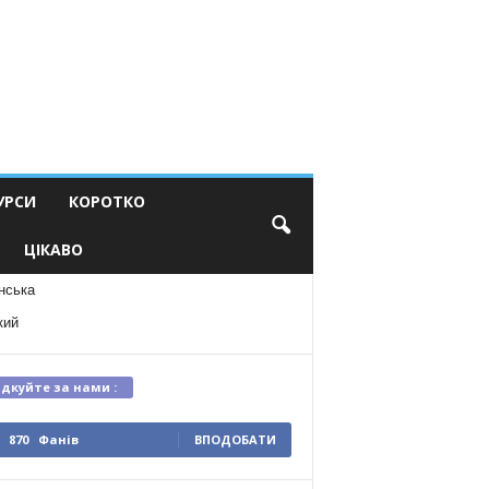
УРСИ
КОРОТКО
ЦІКАВО
нська
кий
ідкуйте за нами :
870
Фанів
ВПОДОБАТИ