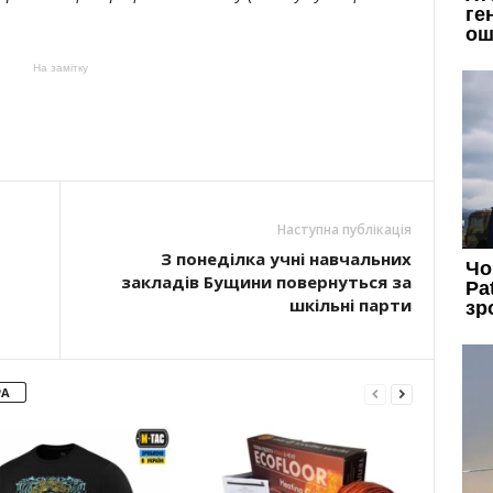
На замітку
Наступна публікація
З понеділка учні навчальних
закладів Бущини повернуться за
шкільні парти
РА