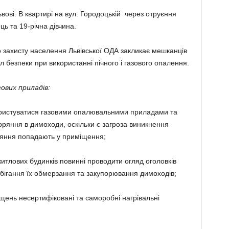
вові. В квартирі на вул. Городоцькій через отруєння
ь та 19-річна дівчина.
о захисту населення Львівської ОДА закликає мешканців
 безпеки при використанні пічного і газового опалення.
ових приладів:
користуватися газовими опалювальними приладами та
горяння в димоходи, оскільки є загроза виникнення
оряння попадають у приміщення;
житлових будинків повинні проводити огляд оголовків
бігання їх обмерзання та закупорювання димоходів;
іщень несертифіковані та саморобні нагрівальні