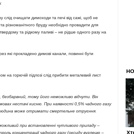
:
 слід очищати димоходи та печі від сажі, щоб не
 та різноманітного бруду необхідно провадити для
твердому та рідкому паливі – не рідше одного разу на
ерез які прокладено димові канали, повинні бути
ром на горючій підлозі слід прибити металевий лист
, безбарвний, тому його неможливо відчути. Він
мовах нестачі кисню. При наявності 0,5% чадного газу
н людина може отримати смертельне отруєння.
можливий при встановленні чутливого приладу –
троль концентрації чадного газу (оксиду вуглецю –