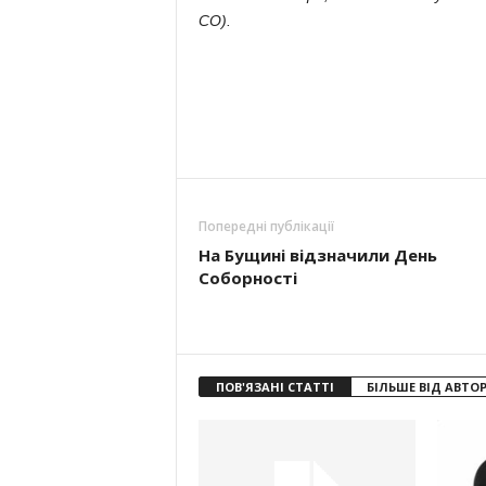
СО).
Попередні публікації
На Бущині відзначили День
Соборності
ПОВ'ЯЗАНІ СТАТТІ
БІЛЬШЕ ВІД АВТО