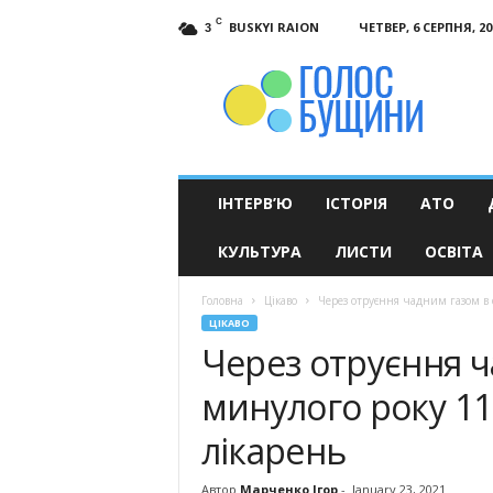
C
BUSKYI RAION
ЧЕТВЕР, 6 СЕРПНЯ, 20
3
Голос
Бущини
ІНТЕРВ’Ю
ІСТОРІЯ
АТО
КУЛЬТУРА
ЛИСТИ
ОСВІТА
Головна
Цікаво
Через отруєння чадним газом в 
ЦІКАВО
Через отруєння ч
минулого року 1
лікарень
Автор
Марченко Ігор
-
January 23, 2021