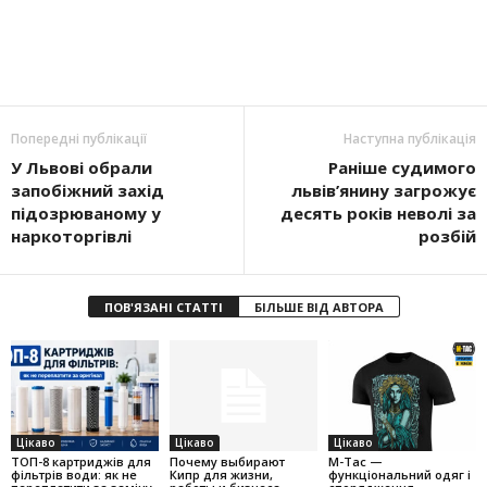
Попередні публікації
Наступна публікація
У Львові обрали
Раніше судимого
запобіжний захід
львів’янину загрожує
підозрюваному у
десять років неволі за
наркоторгівлі
розбій
ПОВ'ЯЗАНІ СТАТТІ
БІЛЬШЕ ВІД АВТОРА
Цікаво
Цікаво
Цікаво
ТОП-8 картриджів для
Почему выбирают
M-Tac —
фільтрів води: як не
Кипр для жизни,
функціональний одяг і