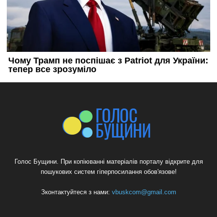
Голос Бущини. При копіюванні матеріалів порталу відкрите для
пошукових систем гіперпосилання обов'язове!
Зконтактуйтеся з нами:
vbuskcom@gmail.com