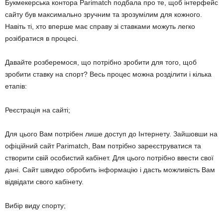
Букмекерська контора Parimatch подбала про те, щоб інтерфейс
сайту був максимально зручним та зрозумілим для кожного.
Навіть ті, хто вперше має справу зі ставками можуть легко
розібратися в процесі.
Давайте розберемося, що потрібно зробити для того, щоб
зробити ставку на спорт? Весь процес можна розділити і кілька
етапів:
Реєстрація на сайті;
Для цього Вам потрібен лише доступ до Інтернету. Зайшовши на
офіційний сайт Parimatch, Вам потрібно зареєструватися та
створити свій особистий кабінет. Для цього потрібно ввести свої
дані. Сайт швидко обробить інформацію і дасть можливість Вам
відвідати свого кабінету.
Вибір виду спорту;