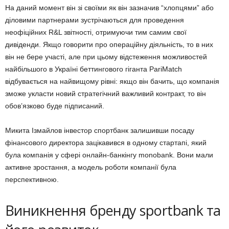
На даний момент він зі своїми як він зазначив “хлопцями” або
діловими партнерами зустрічаються для проведення
неофіційних R&L звітності, отримуючи тим самим свої
дивіденди. Якщо говорити про операційну діяльність, то в них
він не бере участі, але при цьому відстеження можливостей
найбільшого в Україні беттингового гіганта PariMatch
відбувається на найвищому рівні: якщо він бачить, що компанія
зможе укласти новий стратегічний важливий контракт, то він
обов’язково буде підписаний.
Микита Ізмайлов інвестор спортбанк залишивши посаду
фінансового директора зацікавився в одному стартапі, який
була компанія у сфері онлайн-банкінгу monobank. Вони мали
активне зростання, а модель роботи компанії була
перспективною.
Виникнення бренду sportbank та