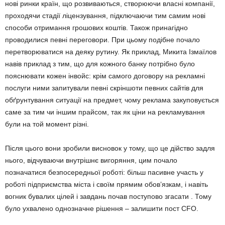
нові ринки країн, що розвиваються, створюючи власні компанії,
проходячи стадії ліцензування, підключаючи тим самим нові
способи отримання грошових коштів. Також принагідно
проводилися певні переговори. При цьому подібне почало
перетворюватися на деяку рутину. Як приклад, Микита Ізмаїлов
навів приклад з тим, що для кожного банку потрібно було
пояснювати кожен інвойс: крім самого договору на рекламні
послуги ними запитували певні скріншоти певних сайтів для
обґрунтування ситуації на предмет, чому реклама закуповується
саме за тим чи іншим прайсом, так як ціни на рекламування
були на той момент різні.
Після цього вони зробили висновок у тому, що це дійство задля
нього, відчуваючи внутрішнє вигоряння, цим почало
позначатися безпосередньої роботі: більш пасивне участь у
роботі підприємства міста і своїм прямим обов’язкам, і навіть
вогник бувалих цілей і завдань почав поступово згасати . Тому
було ухвалено однозначне рішення – залишити пост CFO.