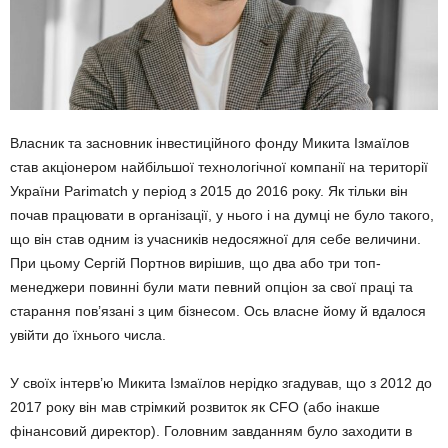
Власник та засновник інвестиційного фонду Микита Ізмаїлов
став акціонером найбільшої технологічної компанії на території
України Parimatch у період з 2015 до 2016 року. Як тільки він
почав працювати в організації, у нього і на думці не було такого,
що він став одним із учасників недосяжної для себе величини.
При цьому Сергій Портнов вирішив, що два або три топ-
менеджери повинні були мати певний опціон за свої праці та
старання пов’язані з цим бізнесом. Ось власне йому й вдалося
увійти до їхнього числа.
У своїх інтерв’ю Микита Ізмаїлов нерідко згадував, що з 2012 до
2017 року він мав стрімкий розвиток як CFO (або інакше
фінансовий директор). Головним завданням було заходити в