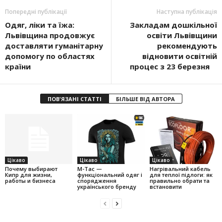
Попередні публікації
Наступна публікація
Одяг, ліки та їжа:
Закладам дошкільної
Львівщина продовжує
освіти Львівщини
доставляти гуманітарну
рекомендують
допомогу по областях
відновити освітній
країни
процес з 23 березня ⠀
ПОВ'ЯЗАНІ СТАТТІ
БІЛЬШЕ ВІД АВТОРА
Цікаво
Цікаво
Цікаво
Почему выбирают
M-Tac —
Нагрівальний кабель
Кипр для жизни,
функціональний одяг і
для теплої підлоги: як
работы и бизнеса
спорядження
правильно обрати та
українського бренду
встановити