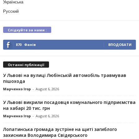
Українська
Русский
Слідкуйте за нами :
870
Фанів
ВПОДОБАТИ
Останні публікації
У Львові на вулиці Любінській автомобіль травмував
пішохода
Марченко Ігор
-
August 6, 2026
У Львові викрили посадовця комунального підприємства
на хабарі 20 тис. грн
Марченко Ігор
-
August 6, 2026
Лопатинська громада зустріне на щиті загиблого
захисника Володимира Свідерського