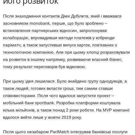
його розвиток
Після знаходження контактів Діми Дубілета, який і вважався
засновником monobank, перше, що було зроблено –
встановлення партнерських відносин, запропонував
колаборацію, впровадивши методи платежів у кобренди
паріматч, а також запустивши випуск карток, пов’язаних з
технологічною компанією. Але при цьому хлопці розраховували
на розвиток в іншому напрямку, розвиваючи власний бізнес,
тому результат переговорів був відмовою.
При цьому ідея лишилася. Було знайдено групу однодумців, а
також людей, готових вкласти гроші, тим самим ставши
співінвесторами. Після чого вдалося запустити проект –
мобільний банк sportbank. Розробка платформи коштувала
кілька мільйонів, а також понад 2 роки роботи. На MVP компанії
вдалося вийти лише у жовтні 2019 року.
Після цього незабаром PariMatch інтегрував банківські послуги