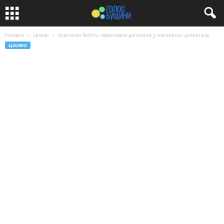
Головна
Цікаво
Компанія Na5ku: ефективна допомога у написанні дисертації
ЦІКАВО