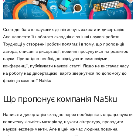
Сьогодні багато наукових діячів хочуть захистити дисертацію.
Але написати її набагато складніше за інші наукові роботи.
Труднощі у створенні роботи полягає і в тому, що пропозиції
автора, описані в дисертації, повинні просунутися на розвиток
науки. Принагідно необхідно відвідувати симпозіуми,
конференції, публікувати наукові статті. Якщо не вистачає часу
на роботу над дисертацією, варто звернутися по допомогу до
фахівців компанії Na5ku.
Що пропонує компанія Na5ku
Написати дисертацію складно через необхідність опрацьовувати
величезну кількість матеріалу, шукати літературу, проводити
наукові експерименти. Але в цей же час людина повинна