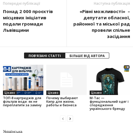
Попередні публікації
Наступна публікація
Понад 2 000 проєктів
«Рівні можливості» –
місцевих ініціатив
депутати обласної,
подали громади
районної та міської рад
Львівщини
провели спільне
засідання
ПОВ'ЯЗАНІ СТАТТІ
БІЛЬШЕ ВІД АВТОРА
Цікаво
Цікаво
Цікаво
ТОП-8 картриджів для
Почему выбирают
M-Tac —
фільтрів води: як не
Кипр для жизни,
функціональний одяг і
переплатити за заміну
работы и бизнеса
спорядження
українського бренду
Українська