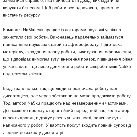
займатися справою, яка приносить їй дохід: викладати чи
керувати бізнесом. Щоб робити все одночасно, просто не
вистачить ресурсу.
Компанія Na5ku співпрацює із докторами наук, які успішно
захистили свої роботи. Виконавець паралельно займається
написанням наукових статей та афтореферату. Підготовка
матеріалу, складання плану роботи, вичитування, оформлення,
що відповідає вимогам вузу, внесення правок, підвищення рівня
унікальності – це лише деякі етапи роботи співробітників Na5ku
над текстом клієнта.
Іноді трапляється так, що людина розпочала роботу над
дисертацією, але через обставини не може продовжити роботу.
Тоді автори Na5ku працюють над незавершеними частинами.
Для кожного проекту є гарантійний період: цей час, коли автор
вносить правки, підтягує рівень унікальності, пояснює суть
написаного у роботі. У вартість послуг входить повний супровід
людини до захисту дисертації.