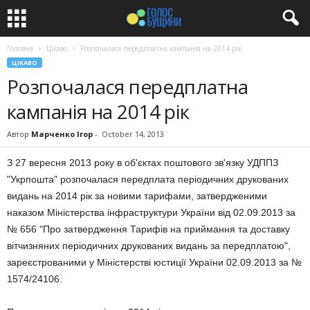
Головна
Цікаво
Розпочалася передплатна кампанія на 2014 рік
ЦІКАВО
Розпочалася передплатна
кампанія на 2014 рік
Автор
Марченко Ігор
-
October 14, 2013
З 27 вересня 2013 року в об'єктах поштового зв'язку УДППЗ
"Укрпошта" розпочалася передплата періодичних друкованих
видань на 2014 рік за новими тарифами, затвердженими
наказом Міністерства інфраструктури України від 02.09.2013 за
№ 656 "Про затвердження Тарифів на приймання та доставку
вітчизняних періодичних друкованих видань за передплатою",
зареєстрованими у Міністерстві юстиції України 02.09.2013 за №
1574/24106.