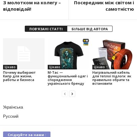
З молотком на колегу –
Посередник між світом і
відповідай!
самотністю
ПОВ'ЯЗАНІ СТАТТІ
БІЛЬШЕ ВІД АВТОРА
Цікаво
Цікаво
Цікаво
Почему выбирают
M-Tac —
Нагрівальний кабель
Кипр для жизни,
функціональний одяг і
для теплої підлоги: як
работы и бизнеса
спорядження
правильно обрати та
українського бренду
встановити
Українська
Русский
Слідкуйте за нами :