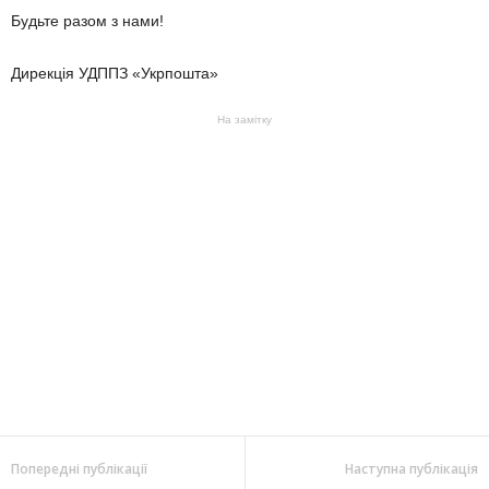
Будьте разом з нами!
Дирекція УДППЗ «Укрпошта»
На замітку
Попередні публікації
Наступна публікація