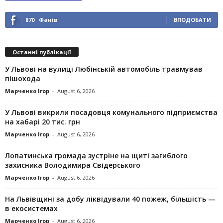
870
Фанів
ВПОДОБАТИ
Останні публікації
У Львові на вулиці Любінській автомобіль травмував
пішохода
Марченко Ігор
-
August 6, 2026
У Львові викрили посадовця комунального підприємства
на хабарі 20 тис. грн
Марченко Ігор
-
August 6, 2026
Лопатинська громада зустріне на щиті загиблого
захисника Володимира Свідерського
Марченко Ігор
-
August 6, 2026
На Львівщині за добу ліквідували 40 пожеж, більшість —
в екосистемах
Марченко Ігор
-
August 6, 2026