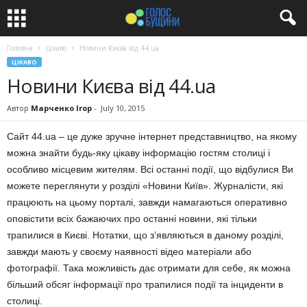
Головна
Цікаво
Новини Києва від 44.ua
ЦІКАВО
Новини Києва від 44.ua
Автор
Марченко Ігор
-
July 10, 2015
Сайт 44.ua – це дуже зручне інтернет представництво, на якому
можна знайти будь-яку цікаву інформацію гостям столиці і
особливо місцевим жителям. Всі останні події, що відбулися Ви
можете переглянути у розділі «Новини Київ». Журналісти, які
працюють на цьому порталі, завжди намагаються оперативно
оповістити всіх бажаючих про останні новини, які тільки
трапилися в Києві. Нотатки, що з’являються в даному розділі,
завжди мають у своєму наявності відео матеріали або
фотографії. Така можливість дає отримати для себе, як можна
більший обсяг інформації про трапилися події та інциденти в
столиці.