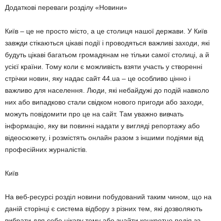
Додаткові переваги розділу «Новини»
Київ – це не просто місто, а це столиця нашої держави. У Київ
завжди стікаються цікаві події і проводяться важливі заходи, які
будуть цікаві багатьом громадянам не тільки самої столиці, а й
усієї країни. Тому коли є можливість взяти участь у створенні
стрічки новин, яку надає сайт 44.ua – це особливо цінно і
важливо для населення. Люди, які небайдужі до подій навколо
них або випадково стали свідком нового пригоди або заходи,
можуть повідомити про це на сайт. Там уважно вивчать
інформацію, яку ви повинні надати у вигляді репортажу або
відеосюжету, і розмістять онлайн разом з іншими подіями від
професійних журналістів.
Київ
На веб-ресурсі розділ новини побудований таким чином, що на
даній сторінці є система відбору з різних тем, які дозволяють
вибрати для себе цікаву тему або знайти конкретне подія за