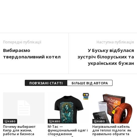
Попередні публікації
Наступна публікація
Вибираємо
У Буську відбулася
твердопаливний котел
зустріч білоруських та
українських бужан
ПОВ'ЯЗАНІ СТАТТІ
БІЛЬШЕ ВІД АВТОРА
Цікаво
Цікаво
Цікаво
Почему выбирают
M-Tac —
Нагрівальний кабель
Кипр для жизни,
функціональний одяг і
для теплої підлоги: як
работы и бизнеса
спорядження
правильно обрати та