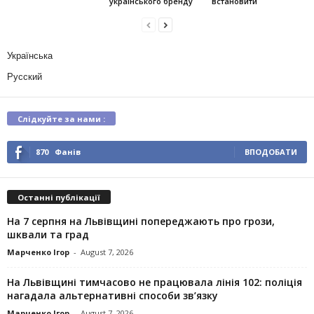
українського бренду
встановити
Українська
Русский
Слідкуйте за нами :
870
Фанів
ВПОДОБАТИ
Останні публікації
На 7 серпня на Львівщині попереджають про грози,
шквали та град
Марченко Ігор
-
August 7, 2026
На Львівщині тимчасово не працювала лінія 102: поліція
нагадала альтернативні способи зв’язку
Марченко Ігор
-
August 7, 2026