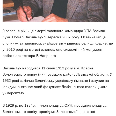
9 вересня річниця смерті головного командира УПА Василя
Кука. Помер Василь Кук 9 вересня 2007 року. Останнє місце
спочинку, за заповітом, знайшов він у рідному селищі Красне, де
у 2010 році на могилі встановлено символічний монумент
роботи архітектора В.Нагірного.
Василь Кук народився 11 січня 1913 року в м. Красне
Золочівського повіту (нині Буського району Львівської області). У
1932 році закінчив Золочівську українську гімназію і вступив на
юридично-економічний факультет Люблінського католицького
університету.
З 1929 р. по 1934р. – член юнацтва ОУН, провідник юнацтва
Золочівського повіту, провідник Золочівської повітської