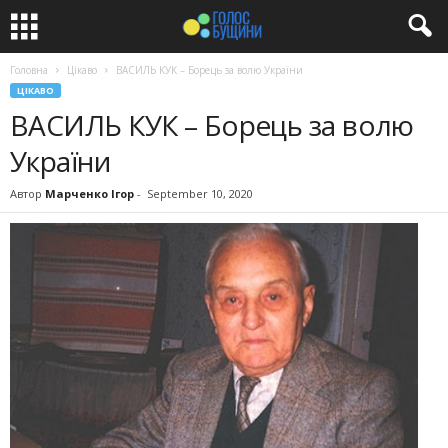
Головна
Цікаво
ВАСИЛЬ КУК – Борець за волю України
ЦІКАВО
ВАСИЛЬ КУК – Борець за волю
України
Автор
Марченко Ігор
-
September 10, 2020