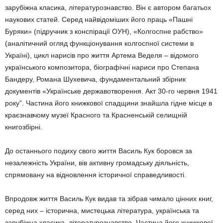
зарубіжна класика, літературознавство. Він є автором багатьох
наукових статей. Серед найвідоміших його праць «Пашні
Буряки» (підручник з конспірації ОУН), «Колгоспне рабство»
(аналітичний огляд функціонування колгоспної системи в
Україні), цикл нарисів про життя Артема Веделя – відомого
українського композитора, біографічні нариси про Степана
Бандеру, Романа Шухевича, фундаментальний збірник
документів «Українське державотворення. Акт 30-го червня 1941
року”. Частина його книжкової спадщини знайшла гідне місце в
краєзнавчому музеї Красного та Красненській селищній
книгозбірні.
До останнього подиху свого життя Василь Кук боровся за
незалежність України, вів активну громадську діяльність,
спрямовану на відновлення історичної справедливості.
Впродовж життя Василь Кук видав та зібрав чимало цінних книг,
серед них – історична, мистецька література, українська та
зарубіжна класика, літературознавство. Частина його книжкової