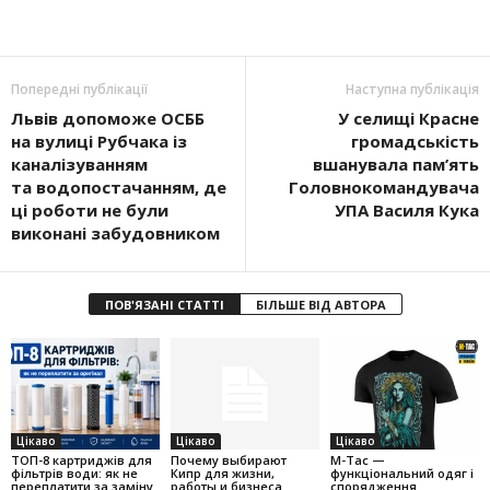
Попередні публікації
Наступна публікація
Львів допоможе ОСББ
У селищі Красне
на вулиці Рубчака із
громадськість
каналізуванням
вшанувала пам’ять
та водопостачанням, де
Головнокомандувача
ці роботи не були
УПА Василя Кука
виконані забудовником
ПОВ'ЯЗАНІ СТАТТІ
БІЛЬШЕ ВІД АВТОРА
Цікаво
Цікаво
Цікаво
ТОП-8 картриджів для
Почему выбирают
M-Tac —
фільтрів води: як не
Кипр для жизни,
функціональний одяг і
переплатити за заміну
работы и бизнеса
спорядження