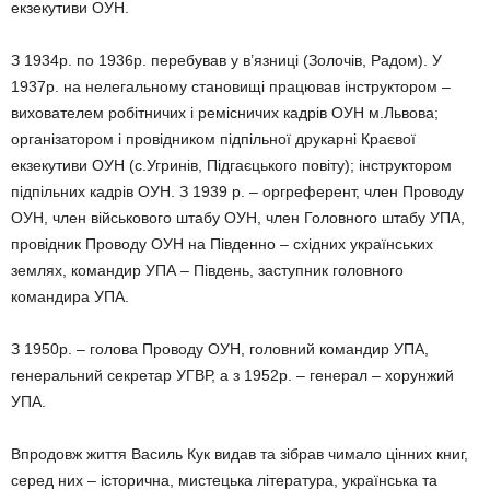
екзекутиви ОУН.
З 1934р. по 1936р. перебував у в’язниці (Золочів, Радом). У
1937р. на нелегальному становищі працював інструктором –
вихователем робітничих і ремісничих кадрів ОУН м.Львова;
організатором і провідником підпільної друкарні Краєвої
екзекутиви ОУН (с.Угринів, Підгаєцького повіту); інструктором
підпільних кадрів ОУН. З 1939 р. – оргреферент, член Проводу
ОУН, член військового штабу ОУН, член Головного штабу УПА,
провідник Проводу ОУН на Південно – східних українських
землях, командир УПА – Південь, заступник головного
командира УПА.
З 1950р. – голова Проводу ОУН, головний командир УПА,
генеральний секретар УГВР, а з 1952р. – генерал – хорунжий
УПА.
Впродовж життя Василь Кук видав та зібрав чимало цінних книг,
серед них – історична, мистецька література, українська та