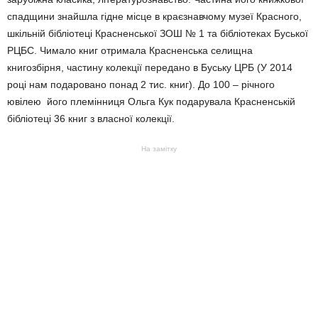
спадщини знайшла гідне місце в краєзнавчому музеї Красного,
шкільній бібліотеці Красненської ЗОШ № 1 та бібліотеках Буської
РЦБС. Чимало книг отримала Красненська селищна
книгозбірня, частину колекції передано в Буську ЦРБ (У 2014
році нам подаровано понад 2 тис. книг). До 100 – річного
ювілею його племінниця Ольга Кук подарувала Красненській
бібліотеці 36 книг з власної колекції.
На замітку