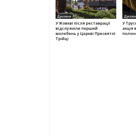
Духовне
Духовн
У Жовкві після реставрації
У Трус
відслужили перший
акція
молебень у Церкві Пресвятої
полоне
Трійці