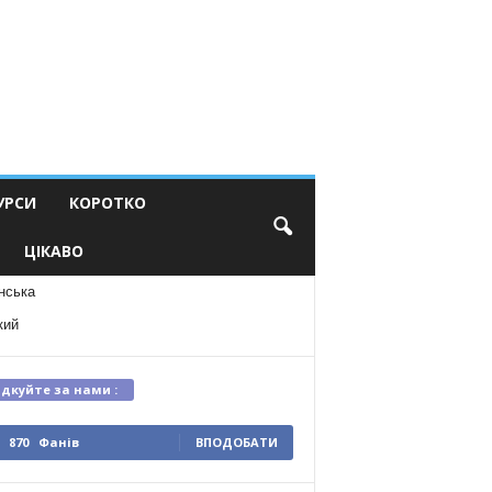
УРСИ
КОРОТКО
ЦІКАВО
нська
кий
ідкуйте за нами :
870
Фанів
ВПОДОБАТИ