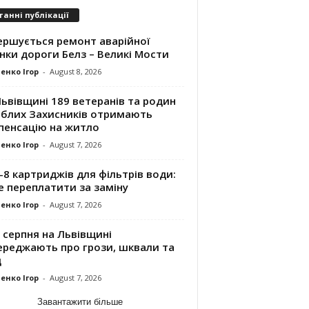
танні публікації
ершується ремонт аварійної
нки дороги Белз – Великі Мости
енко Ігор
-
August 8, 2026
ьвівщині 189 ветеранів та родин
иблих Захисників отримають
пенсацію на житло
енко Ігор
-
August 7, 2026
8 картриджів для фільтрів води:
е переплатити за заміну
енко Ігор
-
August 7, 2026
 серпня на Львівщині
ереджають про грози, шквали та
д
енко Ігор
-
August 7, 2026
Завантажити більше