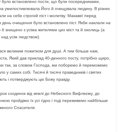
ту було встановлено пости, що були посередниками,
ка умилостивлювала Його й очищувала людину. В різних
ли на себе строгий піст і молитву. Макавеї перед
 день очищення було встановлено піст. Якби наклали на
о б знищено з усіма жителями цих міст та й околиць (а
у над усім людством).
ався великим пожитком для душі. А тим більше нам,
ста, Який дав приклад 40-денного посту, потрібно щиро,
льки так, за словом Господа, ми поборемо й переможемо
е зло у самих собі. Тисячі й тисячі праведників і святих
ують і потверджують цю Божу правду.
сорок сходинок від землі до Небесного Вифлеєму, до
нкою пройдімо їх усі гідно і тоді переживемо найбільше
женого Спасителя.