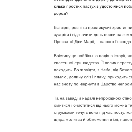
кілька простих пастухів удостоїлися поб
дорозі?
Всі вірні, ревні та практикуючі християн
зустріти і відзначити день появи на зе
Пресвятої Діви Марії, – нашого Господа 
Воістину це найбільша подія в історії, я
спасенної ери людства. Її велич переступа
походить. Бо ж звідти, з Неба, від Божо
землю, долину сліз і плачу, приходить 
нас знову по¬вернути в Царство непром
Та на заваді й надалі непрохідною стін
омитися і очиститися від нього можна т
струмками течуть вони під час посту, к
щира молитва й обмеження в їжі, напоях