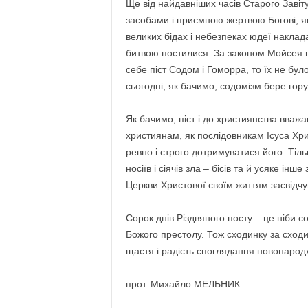
Ще від найдавніших часів Старого Заві
засобами і приємною жертвою Богові, я
великих бідах і небезпеках юдеї наклада
битвою постилися. За законом Мойсея в
себе піст Содом і Гоморра, то їх не бул
сьогодні, як бачимо, содомізм бере гор
Як бачимо, піст і до християнства вваж
християнам, як послідовникам Ісуса Хри
ревно і строго дотримуватися його. Ті
носіїв і сіячів зла – бісів та й усяке інш
Церкви Христової своїм життям засвідч
Сорок днів Різдвяного посту – це ніби 
Божого престолу. Тож сходинку за сходи
щастя і радість споглядання новонарод
прот. Михайло МЕЛЬНИК