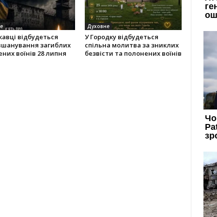
е
Духовне
кавці відбудеться
У Городку відбудеться
 вшанування загиблих
спільна молитва за зниклих
них воїнів 28 липня
безвісти та полонених воїнів