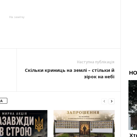
На замітку
Наступна публікація
Скільки криниць на землі – стільки й
зірок на небі
РА