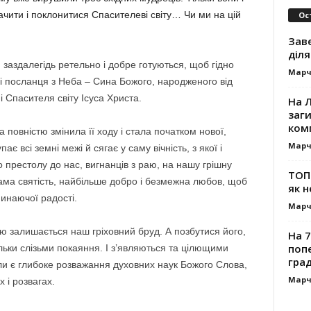
ачити і поклонитися Спасителеві світу… Чи ми на цій
Ос
Зав
діля
и заздалегідь ретельно і добре готуються, щоб гідно
Марч
млі посланця з Неба – Сина Божого, народженого від
і Спасителя світу Ісуса Христа.
На Л
заг
ком
ка повністю змінила її ходу і стала початком нової,
Марч
є всі земні межі й сягає у саму вічність, з якої і
го престолу до нас, вигнанців з раю, на нашу грішну
ТОП-
сама святість, найбільше добро і безмежна любов, щоб
як н
инаючої радості.
Марч
ою залишається наш гріховний бруд. А позбутися його,
На 7
поп
ільки слізьми покаяння. І з’являються та цілющими
гра
оли є глибоке розважання духовних наук Божого Слова,
Марч
 і розвагах.