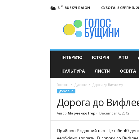
C
BUSKYI RAION
СУБОТА, 8 СЕРПНЯ, 2
3
Голос
Бущини
ІНТЕРВ’Ю
ІСТОРІЯ
АТО
КУЛЬТУРА
ЛИСТИ
ОСВІТА
Головна
Духовне
Дорога до Вифлеєму
ДУХОВНЕ
Дорога до Вифле
Автор
Марченко Ігор
-
December 6, 2012
Прийшов Різдвяний піст. Це ніби 40-де
необхідно здолати. В дорогу до Вифлеєм