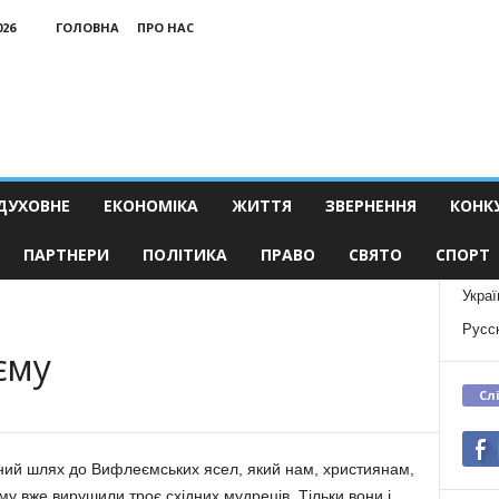
026
ГОЛОВНА
ПРО НАС
ДУХОВНЕ
ЕКОНОМІКА
ЖИТТЯ
ЗВЕРНЕННЯ
КОНК
ПАРТНЕРИ
ПОЛІТИКА
ПРАВО
СВЯТО
СПОРТ
Украї
Русс
єму
Сл
нний шлях до Вифлеємських ясел, який нам, християнам,
у вже вирушили троє східних мудреців. Тільки вони і