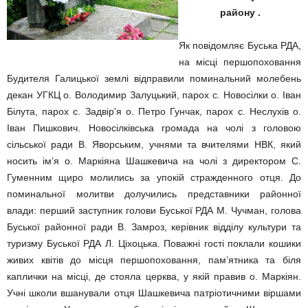
району .
Як повідомляє Буська РДА,
на місці першопоховання
Будителя Галицької землі відправили поминальний молебень
декан УГКЦ о. Володимир Залуцький, парох с. Новосілки о. Іван
Білута, парох с. Задвір’я о. Петро Гунчак, парох с. Неслухів о.
Іван Пишкович. Новосілківська громада на чолі з головою
сільської ради В. Яворським, учнями та вчителями НВК, який
носить ім’я о. Маркіяна Шашкевича на чолі з директором С.
Гуменним щиро молились за упокій стражденного отця. До
поминальної молитви долучились представники районної
влади: перший з
аступник голови Буської РДА М. Чучман, голова
Буської районної ради В. Замроз, керівник відділу культури та
туризму Буської РДА Л. Ціхоцька. Поважні гості поклали кошики
живих квітів до місця першопоховання, пам’ятника та біля
кап
лички на місці, де стояла церква, у якій правив о. Маркіян.
Учні школи вшанували отця Шашкевича патріотичними віршами