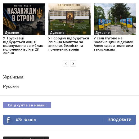
Духовне
Духовне
Духовне
У Трускавці
У Городку відбудеться
У селі Лугове на
відбудеться акція
спільна молитва за
Золочівщині відкрили
вшанування загиблих
зниклих безвісти та
Алею слави полеглим
полонених воїнів 28
полонених воїнів
захисникам
липня
Українська
Русский
Слідкуйте за нами :
870
Фанів
ВПОДОБАТИ