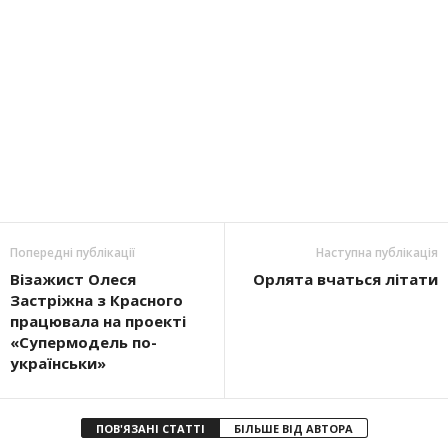
Попередні публікації
Наступна публікація
Візажист Олеся
Орлята вчаться літати
Застріжна з Красного
працювала на проекті
«Супермодель по-
українськи»
ПОВ'ЯЗАНІ СТАТТІ
БІЛЬШЕ ВІД АВТОРА