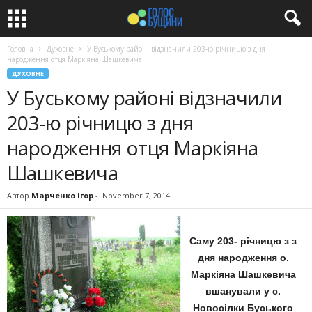
Головна
Духовне
У Буському районі відзначили 203-ю річницю з дня
народження отця Маркіяна Шашкевича
ДУХОВНЕ
У Буському районі відзначили
203-ю річницю з дня
народження отця Маркіяна
Шашкевича
Автор
Марченко Ігор
-
November 7, 2014
Саму 203- річн
ицю з з
дня народження о.
Маркіяна Шашкевича
вшанували у с.
Новосілки Буського