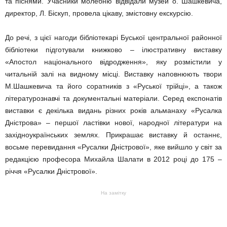
та піснями. Учасники молебню відвідали музей о. Шашкевича,
директор, Л. Біскуп, провела цікаву, змістовну екскурсію.
До речі, з цієї нагоди бібліотекарі Буської центральної районної
бібліотеки підготували книжково – ілюстративну виставку
«Апостол національного відродження», яку розмістили у
читальній залі на видному місці. Виставку наповнюють твори
М.Шашкевича та його соратників з «Руської
трійці», а також
літературознавчі та документальні матеріали. Серед експонатів
виставки є декілька видань різних років альманаху «Русалка
Дністрова» – першої ластівки нової, народної літератури на
західноукраїнських землях. Прикрашає виставку й останнє,
восьме перевидання «Русалки Дністрової», яке вийшло у світ за
редакцією професора Михайла Шалати в 2012 році до 175 –
річчя «Русалки Дністрової».
На замітку