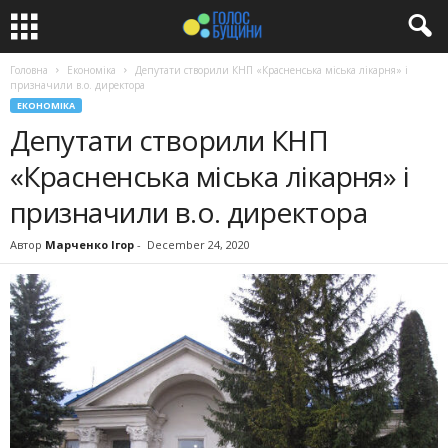
Головна
Економіка
Депутати створили КНП «Красненська міська лікарня» і
призначили в.о. директора
ЕКОНОМІКА
Депутати створили КНП
«Красненська міська лікарня» і
призначили в.о. директора
Автор
Марченко Ігор
-
December 24, 2020