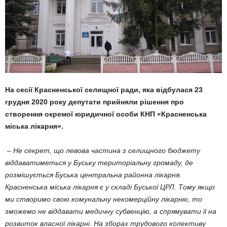
На сесії Красненської селищної ради, яка відбулася 23
грудня 2020 року депутати прийняли рішення про
створення окремої юридичної особи КНП «Красненська
міська лікарня».
– Не секрет, що левова частина з селищного бюджету
віддаватиметься у Буську територіальну громаду, де
розмішується Буська центральна районна лікарня.
Красненська міська лікарня є у складі Буської ЦРЛ. Тому якщо
ми створимо свою комунальну некомерційну лікарню, то
зможемо не віддавати медичну субвенцію, а спрямувати її на
розвиток власної лікарні. На зборах трудового колективу