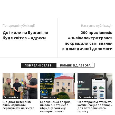
Попередні публікації
Наступна публікація
Де і коли на Бущині не
200 працівників
буде світла – адреси
«Львівелектротранс»
покращили свої знання
з домедичної допомоги
ПОВ'ЯЗАНІ СТАТТІ
БІЛЬШЕ ВІД АВТОРА
Економіка
Економіка
Економіка
Ще двоє ветеранів
Красненська опорна
Як ветеранам отримати
війни отримали
школа №1 отримає
компенсацію за товари
сертифікати на житло
гібридну сонячну
для ветеранського
електростанцію
бізнесу