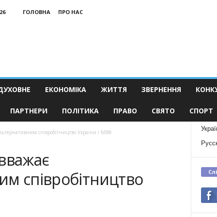
26
ГОЛОВНА
ПРО НАС
ДУХОВНЕ
ЕКОНОМІКА
ЖИТТЯ
ЗВЕРНЕННЯ
КОНК
ПАРТНЕРИ
ПОЛІТИКА
ПРАВО
СВЯТО
СПОРТ
Украї
альтернативним співробітництво України і МВФ
Русс
 вважає
Сл
им співробітництво