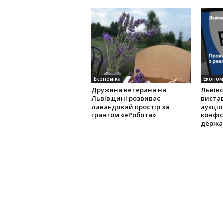
Економіка
Економ
Дружина ветерана на
Львів
Львівщині розвиває
виста
лавандовий простір за
аукціо
грантом «єРобота»
конфіс
держа