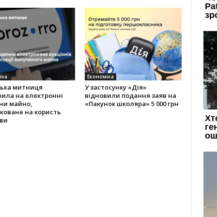
іка
Економіка
ська митниця
У застосунку «Дія»
вила на електронні
відновили подання заяв на
ни майно,
«Пакунок школяра» 5 000 грн
коване на користь
ви