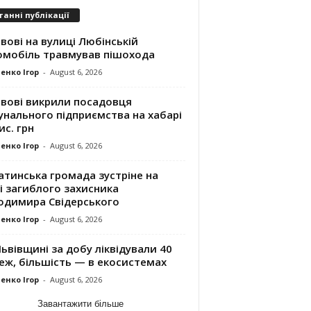
танні публікації
вові на вулиці Любінській
омобіль травмував пішохода
енко Ігор
-
August 6, 2026
ьвові викрили посадовця
унального підприємства на хабарі
ис. грн
енко Ігор
-
August 6, 2026
атинська громада зустріне на
і загиблого захисника
одимира Свідерського
енко Ігор
-
August 6, 2026
ьвівщині за добу ліквідували 40
еж, більшість — в екосистемах
енко Ігор
-
August 6, 2026
Завантажити більше