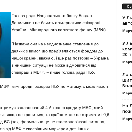
Ос
Голова ради Національного банку Богдан
У Ль
авт
Данилишин не бачить альтернативи співпраці
України і Міжнародного валютного фонду (МВФ).
Марч
У Л
“Незважаючи на неоднозначне ставлення до
ком
деяких з вимог, що пред’являються фондом до
20 т
нашої країни, вважаю, і ще раз повторю – Україна
Марч
в нинішній ситуації не може відмовитися від
співпраці з МВФ”, – пише голова ради НБУ.
Лоп
щит
Вол
 і МВФ, міжнародні резерви НБУ не матимуть можливості
Марч
На Л
е отримує запланований 4-й транш кредиту МВФ, який
пож
чі, якщо це трапиться, то країна може не отримати і 0,6
Марч
д ЄС (так, формально це не взаємопов’язані питання,
тів від МВФ є своєрідним маркером для інших