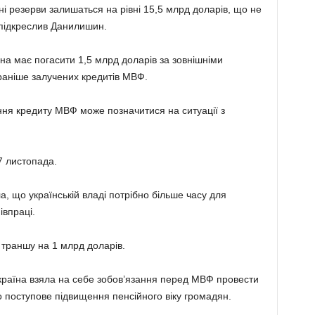
ні резерви залишаться на рівні 15,5 млрд доларів, що не
– підкреслив Данилишин.
їна має погасити 1,5 млрд доларів за зовнішніми
раніше залучених кредитів МВФ.
ня кредиту МВФ може позначитися на ситуації з
7 листопада.
а, що українській владі потрібно більше часу для
івпраці.
 траншу на 1 млрд доларів.
країна взяла на себе зобов’язання перед МВФ провести
 поступове підвищення пенсійного віку громадян.