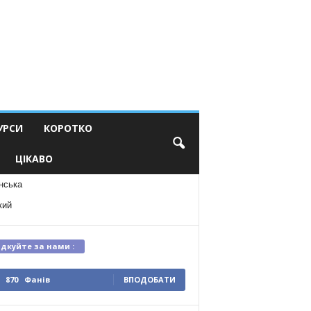
УРСИ
КОРОТКО
ЦІКАВО
нська
кий
ідкуйте за нами :
870
Фанів
ВПОДОБАТИ