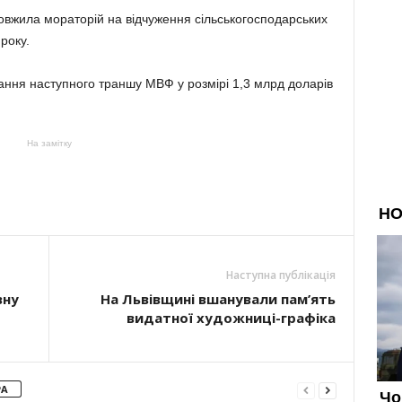
вжила мораторій на відчуження сільськогосподарських
року.
ання наступного траншу МВФ у розмірі 1,3 млрд доларів
На замітку
Наступна публікація
вну
На Львівщині вшанували пам’ять
видатної художниці-графіка
РА