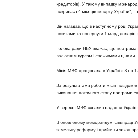
кредиторів). У такому випадку міжнарод
покриває і 4 місяців імпорту України”, 
Він нагадав, що в наступному році Укра
позиками та повернути 1 млрд доларів 
Голова ради НБУ вважає, що неотриман
валютним курсом і споживчими цінами.
Місія МВФ працювала в Україні з 3 по 1
За результатами роботи місія повідомил
виконання поточного етапу програми сп
У вересні МВФ схвалив надання Україні
В оновленому меморандумі співпраці У
земельну реформу і прийняти закон про