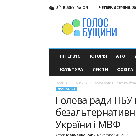
C
BUSKYI RAION
ЧЕТВЕР, 6 СЕРПНЯ, 20
3
Голос
Бущини
ІНТЕРВ’Ю
ІСТОРІЯ
АТО
КУЛЬТУРА
ЛИСТИ
ОСВІТА
Головна
Економіка
Голова ради НБУ вважає без
ЕКОНОМІКА
Голова ради НБУ
безальтернативн
України і МВФ
Автор
Марченко Ігор
-
November 28, 2016