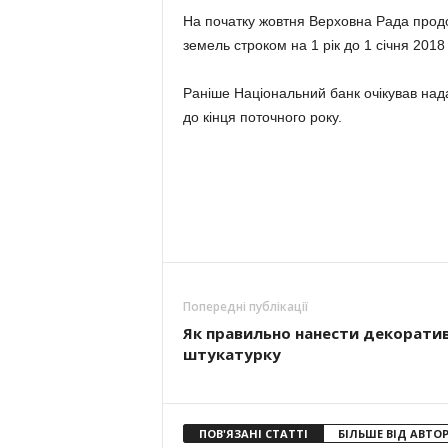
На початку жовтня Верховна Рада продо
земель строком на 1 рік до 1 січня 2018 
Раніше Національний банк очікував над
до кінця поточного року.
Попередні публікації
Як правильно нанести декорати
штукатурку
ПОВ'ЯЗАНІ СТАТТІ
БІЛЬШЕ ВІД АВТО