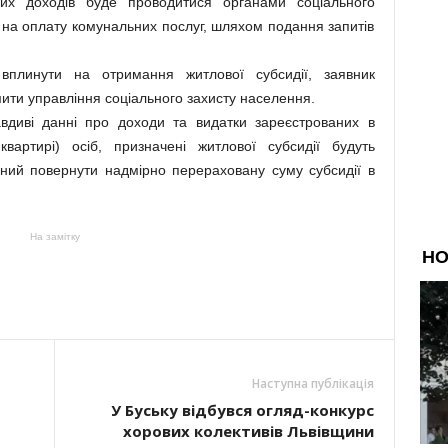
аних доходів буде проводитися органами соціального
ї на оплату комунальних послуг, шляхом подання запитів
вплинути на отримання житлової субсидії, заявник
мити управління соціального захисту населення.
вдиві данні про доходи та видатки зареєстрованих в
вартирі) осіб, призначені житлової субсидії будуть
аний повернути надмірно перераховану суму субсидії в
На замітку
Наступна публікація
У Буську відбувся огляд-конкурс
хорових колективів Львівщини