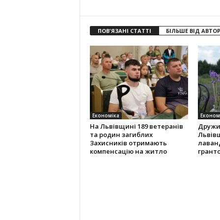
ПОВ'ЯЗАНІ СТАТТІ
БІЛЬШЕ ВІД АВТО
Економіка
Економ
На Львівщині 189 ветеранів
Дружи
та родин загиблих
Львів
Захисників отримають
лаванд
компенсацію на житло
грант