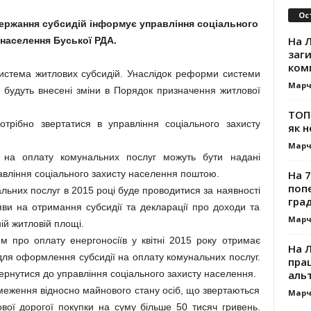
Ос
ержання субсидій інформує управління соціального
На Л
 населення Буської РДА.
заг
ком
истема житлових субсидій. Унаслідок реформи системи
Марч
будуть внесені зміни в Порядок призначення житлової
ТОП-
трібно звертатися в управління соціального захисту
як н
Марч
 на оплату комунальних послуг можуть бути надані
На 7
равління соціального захисту населення поштою.
поп
льних послуг в 2015 році буде проводитися за наявності
гра
ви на отримання субсидії та декларації про доходи та
Марч
ій житловій площі.
ом про оплату енергоносіїв у квітні 2015 року отримає
На 
ля оформлення субсидії на оплату комунальних послуг.
прац
альт
рнутися до управління соціального захисту населення.
обмеження відносно майнового стану осіб, що звертаються
Марч
ової дорогої покупки на суму більше 50 тисяч гривень.