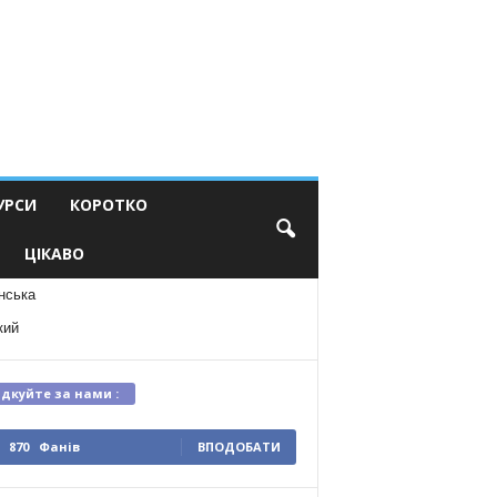
УРСИ
КОРОТКО
ЦІКАВО
нська
кий
ідкуйте за нами :
870
Фанів
ВПОДОБАТИ