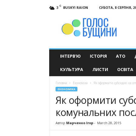
C
BUSKYI RAION
СУБОТА, 8 СЕРПНЯ, 2
3
Голос
Бущини
ІНТЕРВ’Ю
ІСТОРІЯ
АТО
КУЛЬТУРА
ЛИСТИ
ОСВІТА
Головна
Економіка
Як оформити субсидію на оп
ЕКОНОМІКА
Як оформити субс
комунальних посл
Автор
Марченко Ігор
-
March 28, 2015