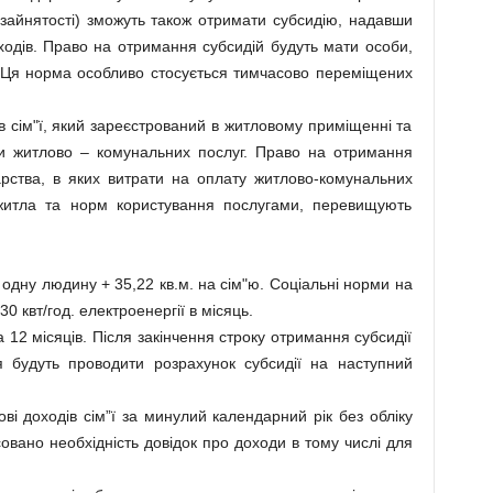
у зайнятості) зможуть також отримати субсидію, надавши
оходів. Право на отримання субсидій будуть мати особи,
 Ця норма особливо стосується тимчасово переміщених
в сім"ї, який зареєстрований в житловому приміщенні та
ти житлово – комунальних послуг. Право на отримання
рства, в яких витрати на оплату житлово-комунальних
 житла та норм користування послугами, перевищують
 одну людину + 35,22 кв.м. на сім"ю. Соціальні норми на
30 квт/год. електроенергії в місяць.
12 місяців. Після закінчення строку отримання субсидії
я будуть проводити розрахунок субсидії на наступний
ві доходів сім”ї за минулий календарний рік без обліку
совано необхідність довідок про доходи в тому числі для