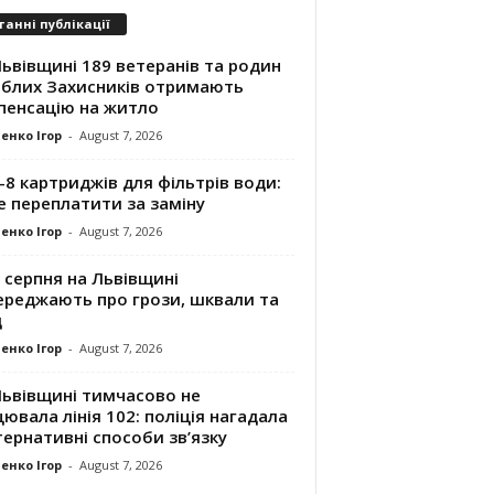
танні публікації
ьвівщині 189 ветеранів та родин
иблих Захисників отримають
пенсацію на житло
енко Ігор
-
August 7, 2026
8 картриджів для фільтрів води:
е переплатити за заміну
енко Ігор
-
August 7, 2026
 серпня на Львівщині
ереджають про грози, шквали та
д
енко Ігор
-
August 7, 2026
Львівщині тимчасово не
ювала лінія 102: поліція нагадала
ернативні способи зв’язку
енко Ігор
-
August 7, 2026