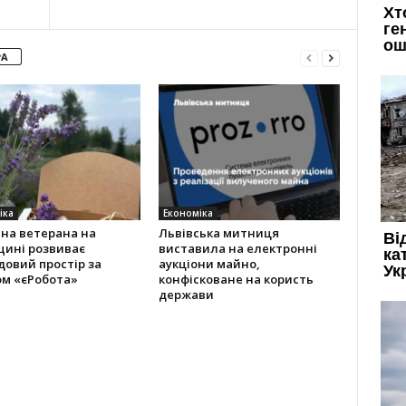
РА
іка
Економіка
на ветерана на
Львівська митниця
щині розвиває
виставила на електронні
овий простір за
аукціони майно,
ом «єРобота»
конфісковане на користь
держави