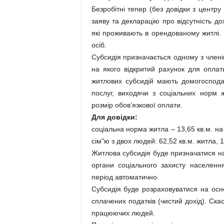
Безробітні тепер (без довідки з центр
заяву та декларацію про відсутність д
які проживають в орендованому житлі.
осіб.
Субсидія призначається одному з члені
на якого відкритий рахунок для опла
житлових субсидій мають домогоспода
послуг, виходячи з соціальних норм
розмір обов’язкової оплати.
Для довідки:
соціальна норма житла – 13,65 кв.м. на
сім"ю з двох людей: 62,52 кв.м. житла, 1
Житлова субсидія буде призначатися на 
органи соціального захисту населенн
період автоматично.
Субсидія буде розраховуватися на осно
сплачених податків (чистий дохід). Ска
працюючих людей.