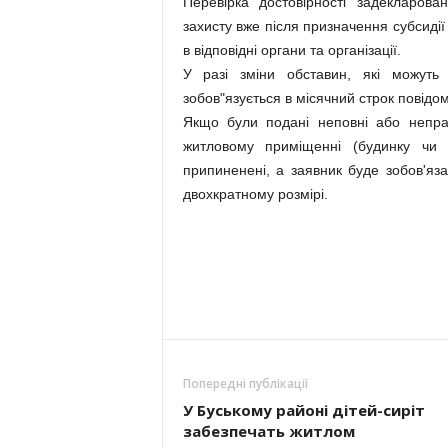
Перевірка достовірності задекларов
захисту вже після призначення субсиді
в відповідні органи та організації.
У разі зміни обставин, які можуть 
зобов"язується в місячний строк повідо
Якщо були подані неповні або непра
житловому приміщенні (будинку чи к
припиненені, а заявник буде зобов'яз
двохкратному розмірі.
Попередні публікації
У Буському районі дітей-сиріт
забезпечать житлом