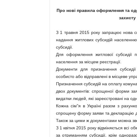
Про нові правила оформлення та од
захисту
З 1 травня 2015 року запрацює нова с
надання житлових субсидій населенню 
субсидії.
Для оформлення житлової субсидії по
населення за місцем реєстрації.
Документи для призначення субсидії
особисто або відправлені в місцеве уп
Призначення субсидій на оплату комуна
двох документів: спрощеної форми зая
видатки людей, які зареєстровані на одн
Кожна сім"я в Україні разом з рахунк
спрощену форму заяви та декларацію д
Також за цими ж документами можна зве
З 1 квітня 2015 року відміняється всі 
за отриманням субсидії, крім однораз