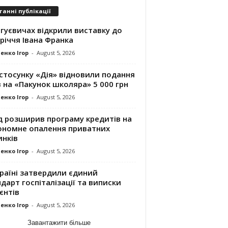
танні публікації
гуєвичах відкрили виставку до
річчя Івана Франка
енко Ігор
-
August 5, 2026
стосунку «Дія» відновили подання
 на «Пакунок школяра» 5 000 грн
енко Ігор
-
August 5, 2026
д розширив програму кредитів на
ономне опалення приватних
инків
енко Ігор
-
August 5, 2026
раїні затвердили єдиний
дарт госпіталізації та виписки
єнтів
енко Ігор
-
August 5, 2026
Завантажити більше