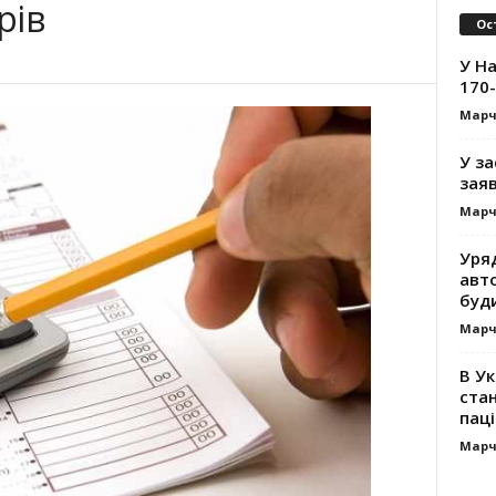
рів
Ос
У На
170-
Марч
У за
заяв
Марч
Уря
авт
буд
Марч
В Ук
стан
паці
Марч