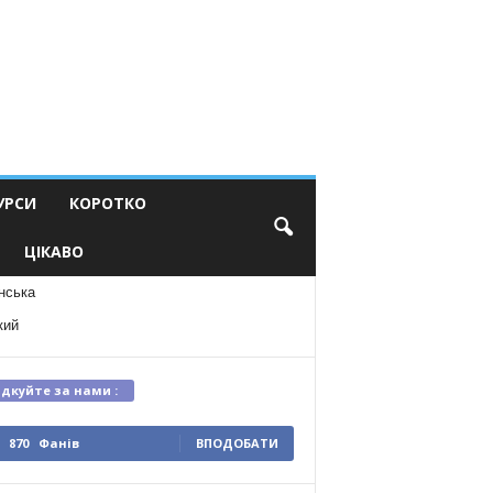
УРСИ
КОРОТКО
ЦІКАВО
нська
кий
ідкуйте за нами :
870
Фанів
ВПОДОБАТИ