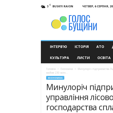
C
BUSKYI RAION
ЧЕТВЕР, 6 СЕРПНЯ, 20
3
Голос
Бущини
ІНТЕРВ’Ю
ІСТОРІЯ
АТО
КУЛЬТУРА
ЛИСТИ
ОСВІТА
Головна
Економіка
Минулоріч підприємства Льв
майже 230 млн...
ЕКОНОМІКА
Минулоріч підпр
управління лісов
господарства сп