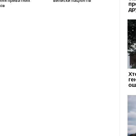
ння приватних
виписки пацієнтів
ків