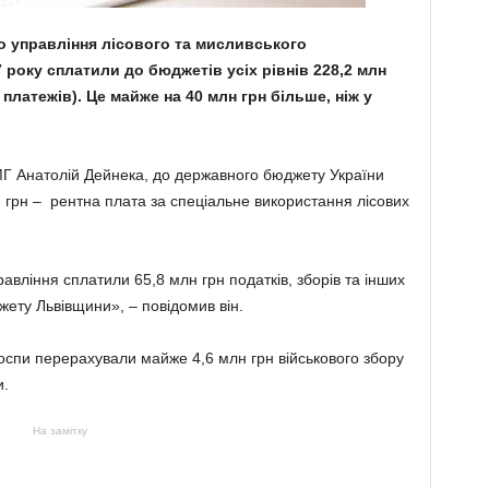
 управління лісового та мисливського
року сплатили до бюджетів усіх рівнів 228,2 млн
 платежів). Це майже на 40 млн грн більше, ніж у
МГ Анатолій Дейнека, до державного бюджету України
н грн – рентна плата за спеціальне використання лісових
равління сплатили 65,8 млн грн податків, зборів та інших
жету Львівщини», – повідомив він.
оспи перерахували майже 4,6 млн грн військового збору
и.
На замітку