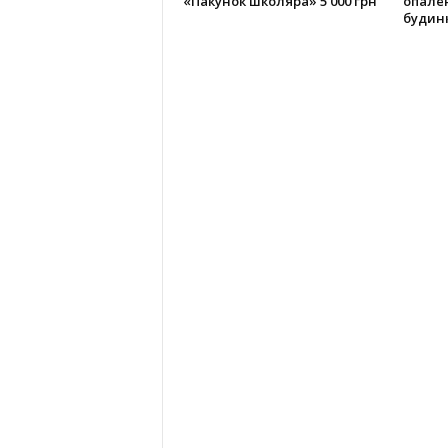
«Пакунок школяра» 5 000 грн
опале
будин