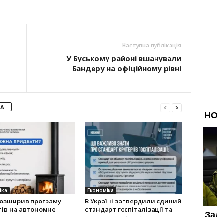
Наступна публікація
У Буському районі вшанували
Бандеру на офіційному рівні
РА
іка
Економіка
розширив програму
В Україні затвердили єдиний
тів на автономне
стандарт госпіталізації та