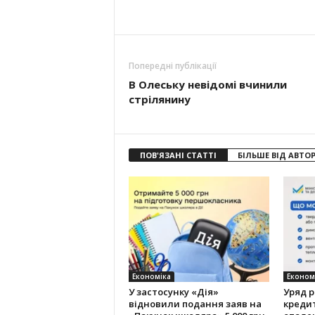
Попередні публікації
В Олеську невідомі вчинили
стрілянину
ПОВ'ЯЗАНІ СТАТТІ
БІЛЬШЕ ВІД АВТО
Економіка
Економ
У застосунку «Дія»
Уряд 
відновили подання заяв на
креди