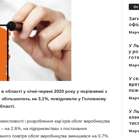
Ос
Заг
офі
Марч
У Л
у ро
гот
Марч
У се
вря
пож
області у січні-червні 2020 року у порівнянні з
Марч
 збільшилось на 3,1%, повідомили у Головному
області.
У Ль
еле
мисловості і розроблення кар’єрів обсяг виробництва
тис
 – на 2,6%, на підприємствах з постачання
Марч
ованого повітря обсяг виробництва зменшився на 0,7%.