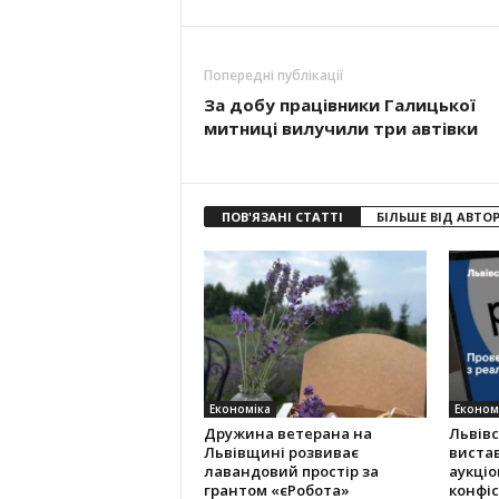
Попередні публікації
За добу працівники Галицької
митниці вилучили три автівки
ПОВ'ЯЗАНІ СТАТТІ
БІЛЬШЕ ВІД АВТО
Економіка
Економ
Дружина ветерана на
Львів
Львівщині розвиває
виста
лавандовий простір за
аукціо
грантом «єРобота»
конфіс