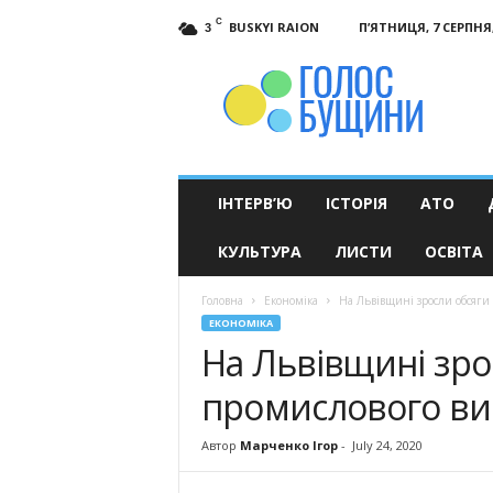
C
BUSKYI RAION
П’ЯТНИЦЯ, 7 СЕРПНЯ,
3
Голос
Бущини
ІНТЕРВ’Ю
ІСТОРІЯ
АТО
КУЛЬТУРА
ЛИСТИ
ОСВІТА
Головна
Економіка
На Львівщині зросли обсяги
ЕКОНОМІКА
На Львівщині зро
промислового в
Автор
Марченко Ігор
-
July 24, 2020