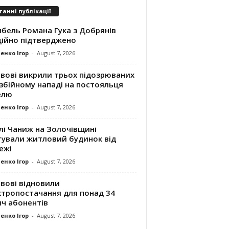
танні публікації
ибель Романа Гука з Добрянів
ційно підтверджено
енко Ігор
-
August 7, 2026
ьвові викрили трьох підозрюваних
збійному нападі на постояльця
елю
енко Ігор
-
August 7, 2026
лі Чаниж на Золочівщині
тували житловий будинок від
ежі
енко Ігор
-
August 7, 2026
вові відновили
ктропостачання для понад 34
яч абонентів
енко Ігор
-
August 7, 2026