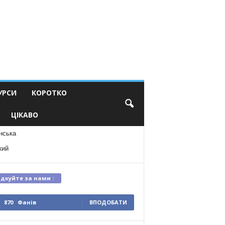
УРСИ
КОРОТКО
ЦІКАВО
нська
кий
ідкуйте за нами :
870
Фанів
ВПОДОБАТИ