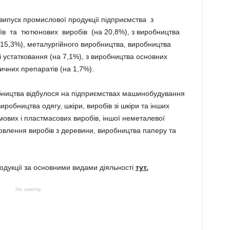
випуск промислової продукції підприємства з
їв та тютюнових виробів (на 20,8%), з виробництва
на 15,3%), металургійного виробництва, виробництва
і устатковання (на 7,1%), з виробництва основних
чних препаратів (на 1,7%).
ництва відбулося на підприємствах машинобудування
иробництва одягу, шкіри, виробів зі шкіри та інших
умових і пластмасових виробів, іншої неметалевої
отовлення виробів з деревини, виробництва паперу та
одукції за основними видами діяльності
тут.
На замітку