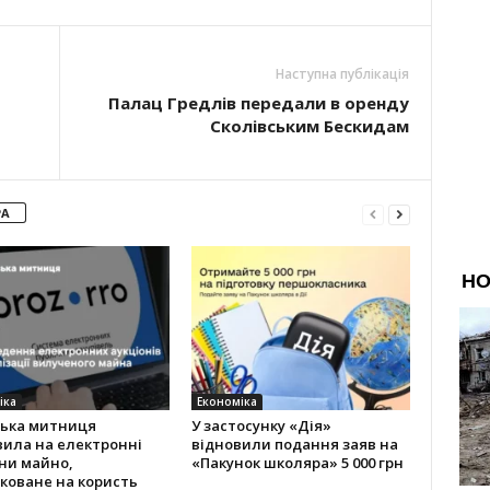
Наступна публікація
Палац Гредлів передали в оренду
Сколівським Бескидам
РА
іка
Економіка
ська митниця
У застосунку «Дія»
вила на електронні
відновили подання заяв на
ни майно,
«Пакунок школяра» 5 000 грн
коване на користь