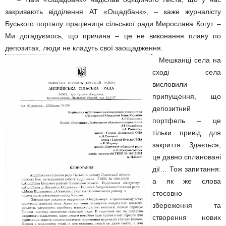
закривають відділення АТ «Ощадбанк», – каже журналісту
Буського порталу працівниця сільської ради Мирослава Когут. –
Ми догадуємось, що причина – це не виконання плану по
депозитах, люди не кладуть свої заощадження.
Мешканці села на
сході села
висловили
припущення, що
депозитний
портфель – це
тільки привід для
закриття. Здається,
це давно сплановані
дії… Тож запитання:
а як же слова
стосовно
збереження та
створення нових