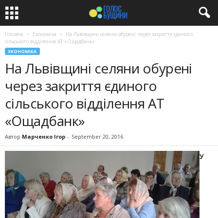
Головна
Економіка
На Львівщині селяни обурені через закриття єдиного
сільського відділення АТ «Ощадбанк»
ЕКОНОМІКА
На Львівщині селяни обурені
через закриття єдиного
сільського відділення АТ
«Ощадбанк»
Автор
Марченко Ігор
-
September 20, 2016
У