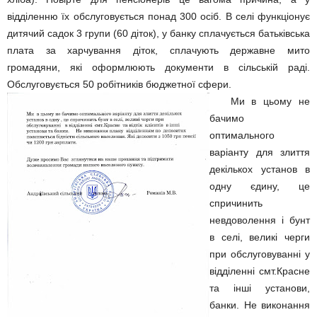
відділенню їх обслуговується понад 300 осіб. В селі функціонує
дитячий садок 3 групи (60 діток), у банку сплачується батьківська
плата за харчування діток, сплачують державне мито
громадяни, які оформлюють документи в сільській раді.
Обслуговується 50 робітників бюджетної сфери.
Ми в цьому не
бачимо
оптимального
варіанту для злиття
декількох установ в
одну єдину, це
спричинить
невдоволення і бунт
в селі, великі черги
при обслуговуванні у
відділенні смт.Красне
та інші установи,
банки. Не виконання