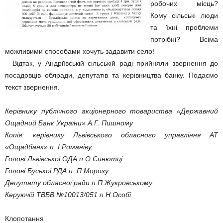
робочих місць?
Кому сільські люди
та їхні проблеми
потрібні? Всіма
можливими способами хочуть задавити село!
Відтак, у Андріївській сільській раді прийняли звернення до
посадовців облради, депутатів та керівництва банку. Подаємо
текст звернення.
Керівнику публічного акціонерного товариства «Державний
Ощадний Банк України» А.Г. Пишному
Копія: керівнику Львівського обласного управління АТ
«Ощадбанк» п. І.Романіву,
Голові Львівської ОДА п.О.Синютці
Голові Буської РДА п. П.Морозу
Депутату обласної ради п.П.Жукровському
Керуючій ТВБВ №10013/051 п.Н.Особі
Клопотання