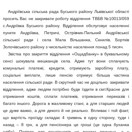
Андріївська сільська рада Буського району Львівської області
просить Вас не закривати роботу відділення ТВБВ №10013/059
с.Андріївка Буського району. Відділення обслуговує населенні
пункти Андріївка, Петричі, Острівчик-Пильний Андріївської
сільської ради і села Мала Вільшанка, Скнилів, Бортків
Золочівського району з чисельністю населення понад 5 тисяч.
Звістка про закриття відділення «Ощадбанку» в буквальному
сенсі шокувала мешканців села. Адже тут вони сплачують
комунальні платежі, кредити, отримують заробітну плату,
соціальні виплати, лише пенсію отримує більша частина
населення сільської ради. В скрутний час не доцільно закривати
відділення, адже людям потрібно буде їздити в смт.Красне для
отримання коштів, сплати платежів, отримання переказів і
багато іншого. Дорога в жахливому стані, а для старших людей
це дуже важко, а для декого й не реально. Впливає і той факт,
що вартість проїзду складає 4 гривень в одну сторону, туди і
назад – 8 грн, а для пенсіонера це гроші (це одна буханка
хліба). Повірте для пенсіонерів це вагома причина, а у