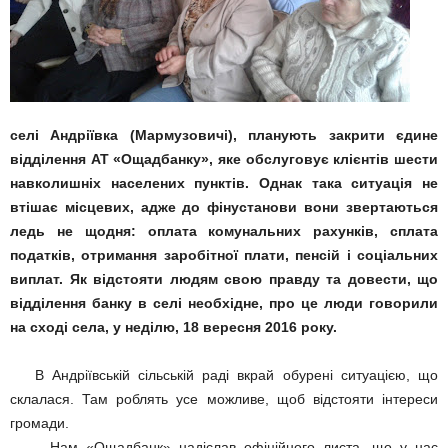
селі Андріївка (Мармузовичі), планують закрити єдине
відділення АТ «Ощадбанку», яке обслуговує клієнтів шести
навколишніх населених пунктів. Однак така ситуація не
втішає місцевих, адже до фінустанови вони звертаються
ледь не щодня: оплата комунальних рахунків, сплата
податків, отримання заробітної плати, пенсій і соціальних
виплат. Як відстояти людям свою правду та довести, що
відділення банку в селі необхідне, про це люди говорили
на сході села, у неділю, 18 вересня 2016 року.
В Андріївській сільській раді вкрай обурені ситуацією, що
склалася. Там роблять усе можливе, щоб відстояти інтереси
громади.
– Нам «Ощадбанк» надіслав офіційного листа, що у нас