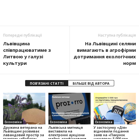
Попередні публікації
Наступна публікація
Львівщина
На Львівщині селяни
співпрацюватиме з
вимагають в агрофірми
Литвою у галузі
дотримання екологічних
культури
норм
ПОВ'ЯЗАНІ СТАТТІ
БІЛЬШЕ ВІД АВТОРА
Економіка
Економіка
Економіка
Дружина ветерана на
Львівська митниця
У застосунку «Дія»
Львівщині розвиває
виставила на
відновили подання
лавандовий простір за
електронні аукціони
заяв на «Пакунок
грантом «єРобота»
майно, конфісковане
школяра» 5 000 грн