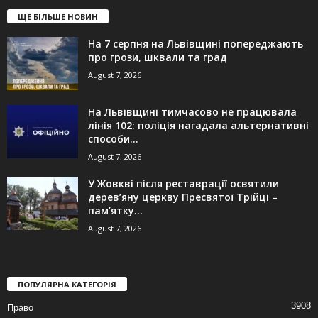
ЩЕ БІЛЬШЕ НОВИН
На 7 серпня на Львівщині попереджають
про грози, шквали та град
August 7, 2026
На Львівщині тимчасово не працювала
лінія 102: поліція нагадала альтернативні
способи...
August 7, 2026
У Жовкві після реставрації освятили
дерев’яну церкву Пресвятої Трійці –
пам’ятку...
August 7, 2026
ПОПУЛЯРНА КАТЕГОРІЯ
3908
Право