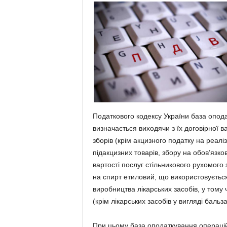
Податкового кодексу України база опода
визначається виходячи з їх договірної 
зборів (крім акцизного податку на реалі
підакцизних товарів, збору на обов’язк
вартості послуг стільникового рухомого 
на спирт етиловий, що використовуєтьс
виробництва лікарських засобів, у тому 
(крім лікарських засобів у вигляді бальза
При цьому база оподаткування операцій