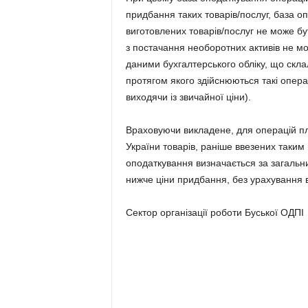
придбання таких товарів/послуг, база о
виготовлених товарів/послуг не може бу
з постачання необоротних активів не мо
даними бухгалтерського обліку, що склал
протягом якого здійснюються такі операці
виходячи із звичайної ціни).
Враховуючи викладене, для операцій пл
України товарів, раніше ввезених таким
оподаткування визначається за загальни
нижче ціни придбання, без урахування в
Cектор організації роботи Буської ОДПІ