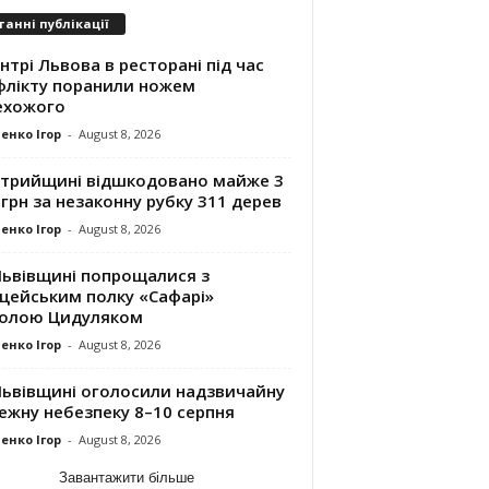
танні публікації
нтрі Львова в ресторані під час
флікту поранили ножем
ехожого
енко Ігор
-
August 8, 2026
Стрийщині відшкодовано майже 3
грн за незаконну рубку 311 дерев
енко Ігор
-
August 8, 2026
Львівщині попрощалися з
іцейським полку «Сафарі»
олою Цидуляком
енко Ігор
-
August 8, 2026
Львівщині оголосили надзвичайну
ежну небезпеку 8–10 серпня
енко Ігор
-
August 8, 2026
Завантажити більше