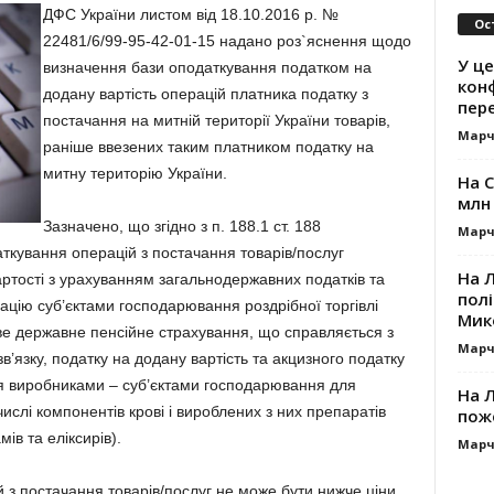
ДФС України листом від 18.10.2016 р. №
Ос
22481/6/99-95-42-01-15 надано роз`яснення щодо
У це
визначення бази оподаткування податком на
кон
додану вартість операцій платника податку з
пер
постачання на митній території України товарів,
Марч
раніше ввезених таким платником податку на
митну територію України.
На 
млн 
Зазначено, що згідно з п. 188.1 ст. 188
Марч
ткування операцій з постачання товарів/послуг
На 
вартості з урахуванням загальнодержавних податків та
пол
зацію суб’єктами господарювання роздрібної торгівлі
Мик
ове державне пенсійне страхування, що справляється з
Марч
зв’язку, податку на додану вартість та акцизного податку
я виробниками – суб’єктами господарювання для
На 
числі компонентів крові і вироблених з них препаратів
пож
мів та еліксирів).
Марч
 з постачання товарів/послуг не може бути нижче ціни