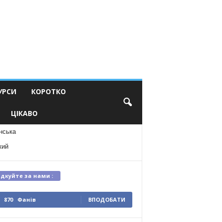
УРСИ
КОРОТКО
ЦІКАВО
нська
кий
ідкуйте за нами :
870
Фанів
ВПОДОБАТИ