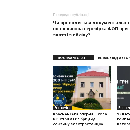
Попередні публікації
Чи проводиться документальна
позапланова перевірка ФОП при
знятті з обліку?
ПОВ'ЯЗАНІ СТАТТІ
БІЛЬШЕ ВІД АВТО
Економіка
Економ
Красненська опорна школа
Як ве
№1 отримає гібридну
компен
сонячну електростанцію
ветера