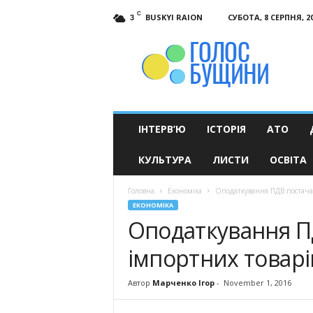
C
BUSKYI RAION
СУБОТА, 8 СЕРПНЯ, 2
3
Голос
Бущини
ІНТЕРВ’Ю
ІСТОРІЯ
АТО
КУЛЬТУРА
ЛИСТИ
ОСВІТА
Головна
Економіка
Оподаткування ПДВ постача
ЕКОНОМІКА
Оподаткування П
імпортних товарі
Автор
Марченко Ігор
-
November 1, 2016