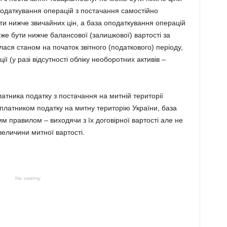
податкування операцій з постачання самостійно
ти нижче звичайних цін, а база оподаткування операцій
же бути нижче балансової (залишкової) вартості за
ася станом на початок звітного (податкового) періоду,
ї (у разі відсутності обліку необоротних активів –
атника податку з постачання на митній території
 платником податку на митну територію України, база
м правилом – виходячи з їх договірної вартості але не
еличини митної вартості.
На замітку