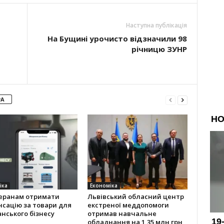
Наступна публікація
На Бущині урочисто відзначили 98
річницю ЗУНР
РА
іка
Економіка
теранам отримати
Львівський обласний центр
сацію за товари для
екстреної меддопомоги
нського бізнесу
отримав навчальне
обладнання на 1,35 млн грн