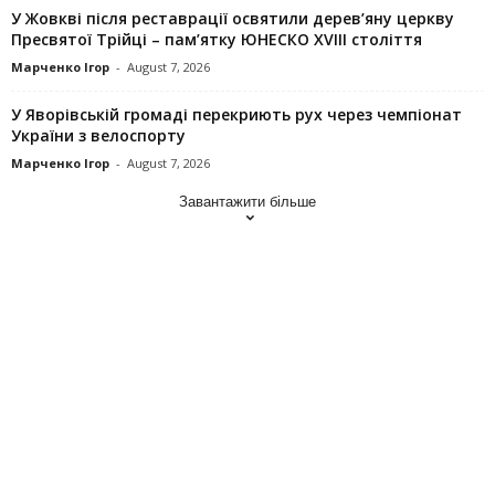
У Жовкві після реставрації освятили дерев’яну церкву
Пресвятої Трійці – пам’ятку ЮНЕСКО XVIII століття
Марченко Ігор
-
August 7, 2026
У Яворівській громаді перекриють рух через чемпіонат
України з велоспорту
Марченко Ігор
-
August 7, 2026
Завантажити більше