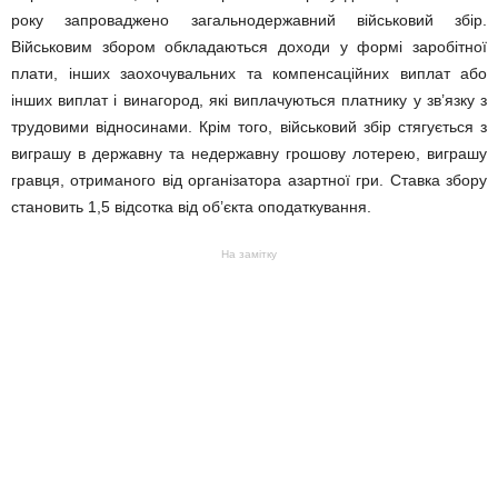
року запроваджено загальнодержавний військовий збір.
Військовим збором обкладаються доходи у формі заробітної
плати, інших заохочувальних та компенсаційних виплат або
інших виплат і винагород, які виплачуються платнику у зв’язку з
трудовими відносинами. Крім того, військовий збір стягується з
виграшу в державну та недержавну грошову лотерею, виграшу
гравця, отриманого від організатора азартної гри. Ставка збору
становить 1,5 відсотка від об’єкта оподаткування.
На замітку