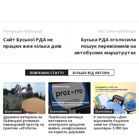
Попередні публікації
Наступна публікація
Сайт Буської РДА не
Буська РДА оголосила
працює вже кілька днів
пошук перевізників на
автобусних марштрутах
ПОВ'ЯЗАНІ СТАТТІ
БІЛЬШЕ ВІД АВТОРА
Економіка
Економіка
Економіка
Дружина ветерана на
Львівська митниця
У застосунку «Дія»
Львівщині розвиває
виставила на
відновили подання
лавандовий простір за
електронні аукціони
заяв на «Пакунок
грантом «єРобота»
майно, конфісковане
школяра» 5 000 грн
на користь держави