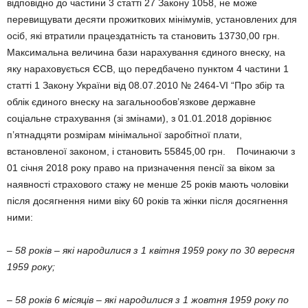
відповідно до частини 3 статті 27 Закону 1058, не може
перевищувати десяти прожиткових мінімумів, установлених для
осіб, які втратили працездатність та становить 13730,00 грн.
Максимальна величина бази нарахування єдиного внеску, на
яку нараховується ЄСВ, що передбачено пунктом 4 частини 1
статті 1 Закону України від 08.07.2010 № 2464-VI “Про збір та
облік єдиного внеску на загальнообов’язкове державне
соціальне страхування (зі змінами), з 01.01.2018 дорівнює
п’ятнадцяти розмірам мінімальної заробітної плати,
встановленої законом, і становить 55845,00 грн. Починаючи з
01 січня 2018 року право на призначення пенсії за віком за
наявності страхового стажу не менше 25 років мають чоловіки
після досягнення ними віку 60 років та жінки після досягнення
ними:
– 58 років – які народилися з 1 квітня 1959 року по 30 вересня
1959 року;
– 58 років 6 місяців – які народилися з 1 жовтня 1959 року по