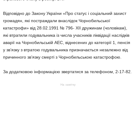
Відповідно до Закону України «Про статус і соціальний захист
громадян, які постраждали внаслідок Чорнобильської
катастрофи» від 28.02.1991 № 796- ХII дружинам (чоловікам),
які втратили годувальника із числа учасників ліквідації наслідків
аварії на Чорнобильській АЕС, віднесених до категорії 1, пенсія
у зв’язку з втратою годувальника призначається незалежно від
причинного зв’язку смерті з Чорнобильською катастрофою.
За додатковою інформацією звертатися за телефоном, 2-17-82.
На замітку