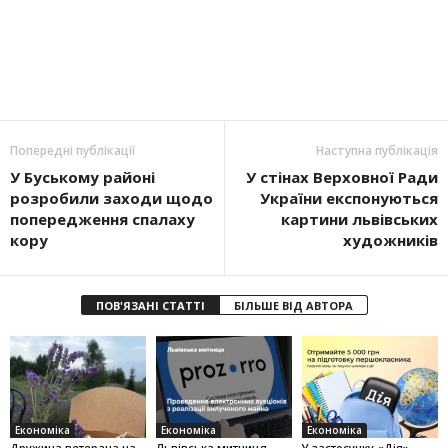
Попередні публікації
Наступна публікація
У Буському районі
У стінах Верховної Ради
розробили заходи щодо
України експонуються
попередження спалаху
картини львівських
кору
художників
ПОВ'ЯЗАНІ СТАТТІ
БІЛЬШЕ ВІД АВТОРА
Економіка
Економіка
Економіка
Дружина ветерана на
Львівська митниця
У застосунку «Дія»