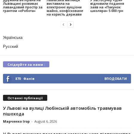
Львівщині розвиває
виставила на
відновили подання
лавандовий простір за
електронні аукціони
заяв на «Пакунок
грантом «єРобота»
майно, конфісковане
школяра» 5 000 грн
на користь держави
Українська
Русский
Слідкуйте за нами :
870
Фанів
ВПОДОБАТИ
Останні публікації
У Львові на вулиці Любінській автомобіль травмував
пішохода
Марченко Ігор
-
August 6, 2026