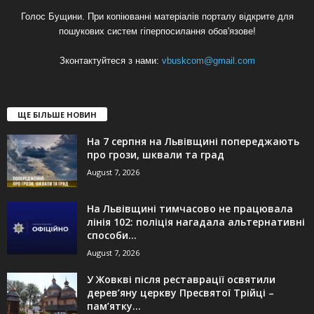
Голос Бущини. При копіюванні матеріалів порталу відкрите для
пошукових систем гіперпосилання обов'язове!
Зконтактуйтеся з нами:
vbuskcom@gmail.com
ЩЕ БІЛЬШЕ НОВИН
На 7 серпня на Львівщині попереджають
про грози, шквали та град
August 7, 2026
На Львівщині тимчасово не працювала
лінія 102: поліція нагадала альтернативні
способи...
August 7, 2026
У Жовкві після реставрації освятили
дерев’яну церкву Пресвятої Трійці –
пам’ятку...