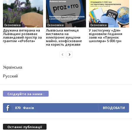
Економіка
Економіка
Економіка
Дружина ветерана на
Львівська митниця
У застосунку «Дія»
Львівщині розвиває
виставила на
відновили подання
лавандовий простір за
електронні аукціони
заяв на «Пакунок
грантом «єРобота»
майно, конфісковане
школяра» 5 000 грн
на користь держави
Українська
Русский
Слідкуйте за нами :
870
Фанів
ВПОДОБАТИ
Останні публікації