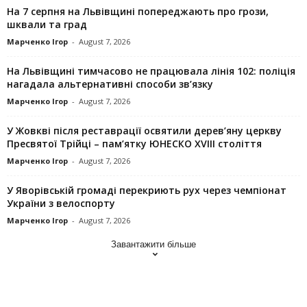
На 7 серпня на Львівщині попереджають про грози,
шквали та град
Марченко Ігор
-
August 7, 2026
На Львівщині тимчасово не працювала лінія 102: поліція
нагадала альтернативні способи зв’язку
Марченко Ігор
-
August 7, 2026
У Жовкві після реставрації освятили дерев’яну церкву
Пресвятої Трійці – пам’ятку ЮНЕСКО XVIII століття
Марченко Ігор
-
August 7, 2026
У Яворівській громаді перекриють рух через чемпіонат
України з велоспорту
Марченко Ігор
-
August 7, 2026
Завантажити більше