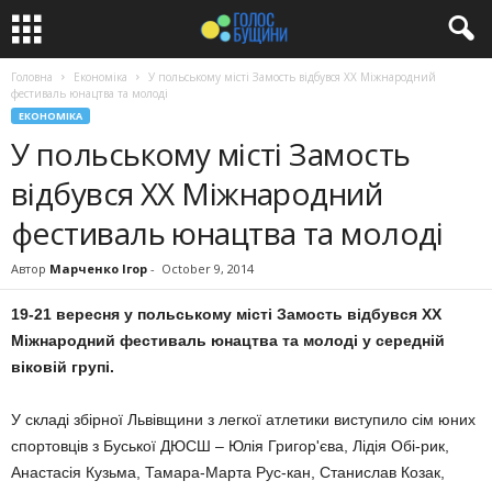
Головна
Економіка
У польському місті Замость відбувся XX Міжнародний
фестиваль юнацтва та молоді
ЕКОНОМІКА
У польському місті Замость
відбувся XX Міжнародний
фестиваль юнацтва та молоді
Автор
Марченко Ігор
-
October 9, 2014
19-21 вересня у польському місті Замость відбувся XX
Міжнародний фестиваль юнацтва та молоді у середній
віковій групі.
У складі збірної Львівщини з легкої атлетики виступило сім юних
спортовців з Буської ДЮСШ – Юлія Григор'єва, Лідія Обі-рик,
Анастасія Кузьма, Тамара-Марта Рус-кан, Станислав Козак,