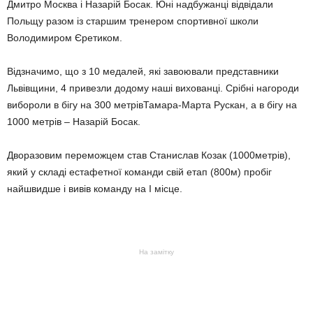
Дмитро Москва і Назарій Босак. Юні надбужанці відвідали
Польщу разом із старшим тренером спортивної школи
Володимиром Єретиком.
Відзначимо, що з 10 медалей, які завоювали представники
Львівщини, 4 привезли додому наші вихованці. Срібні нагороди
вибороли в бігу на 300 метрівТамара-Марта Рускан, а в бігу на
1000 метрів – Назарій Босак.
Дворазовим переможцем став Станислав Козак (1000метрів),
який у складі естафетної команди свій етап (800м) пробіг
найшвидше і вивів команду на І місце.
На замітку