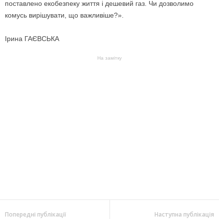
поставлено екобезпеку життя і дешевий газ. Чи дозволимо
комусь вирішувати, що важливіше?».
Ірина ГАЄВСЬКА
На замітку
Попередні публікації
Наступна публікація