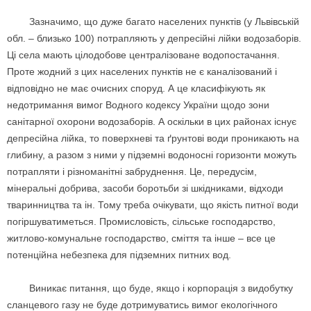
Зазначимо, що дуже багато населених пунктів (у Львівській
обл. – близько 100) потрапляють у депресійні лійки водозаборів.
Ці села мають цілодобове централізоване водопостачання.
Проте жодний з цих населених пунктів не є каналізований і
відповідно не має очисних споруд. А це класифікують як
недотримання вимог Водного кодексу України щодо зони
санітарної охорони водозаборів. А оскільки в цих районах існує
депресійна лійка, то поверхневі та ґрунтові води проникають на
глибину, а разом з ними у підземні водоносні горизонти можуть
потрапляти і різноманітні забруднення. Це, передусім,
мінеральні добрива, засоби боротьби зі шкідниками, відходи
тваринництва та ін. Тому треба очікувати, що якість питної води
погіршуватиметься. Промисловість, сільське господарство,
житлово-комунальне господарство, сміття та інше – все це
потенційна небезпека для підземних питних вод.
Виникає питання, що буде, якщо і корпорація з видобутку
сланцевого газу не буде дотримуватись вимог екологічного