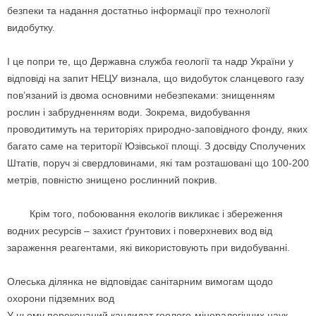
безпеки та надання достатньо інформації про технології
видобутку.
І це попри те, що Державна служба геології та надр України у
відповіді на запит НЕЦУ визнала, що видобуток сланцевого газу
пов’язаний із двома основними небезпеками: знищенням
рослин і забрудненням води. Зокрема, видобування
проводитимуть на територіях природно-заповідного фонду, яких
багато саме на території Юзівської площі. З досвіду Сполучених
Штатів, поруч зі свердловинами, які там розташовані що 100-200
метрів, повністю знищено рослинний покрив.
Крім того, побоювання екологів викликає і збереження
водних ресурсів – захист ґрунтових і поверхневих вод від
зараження реагентами, які використовують при видобуванні.
Олеська ділянка не відповідає санітарним вимогам щодо
охорони підземних вод
У цьому переконаний кандидат геолого-мінералогічних наук