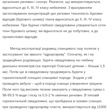
органічних речовин і сполук. Реагенти, що використовуються,
відносяться до ІІ, ІІІ, ІV класу небезпеки. З врахуванням
застосовуваних концентрацій цих речовин токсичність бурових
відходів (бурового шламу) також відноситься до ІІ, ІІІ, ІV класу
небезпеки. При бурінні глибокої свердловини утворюються сотні
тонн бурового шламу, які відносяться не до побутових, а до
промислових відходів.
Метод експлуатації родовищ сланцевого газу полягає у
застосуванні так званого "гідророзриву". Спочатку, як і на
традиційних родовищах, бурять свердловину на глибину
декількох кілометрів (на території Олеської ділянки – більше 1,5
км). Потім цю ж свердловину продовжують бурити у
горизонтальній площині сланцевої породи. Згодом у ній
проводять вибухи – щоб в породі сланцю утворилися тріщини.
Після чого під високим тиском закачують у свердловину суміш з
98-99,5 % води і піску та 0,5-2 % хімічних речовин. В типовій
горизонтальній свердловині, що пробурена в газових сланцях
при проведенні гідророзриву пласта, використовується від 11000