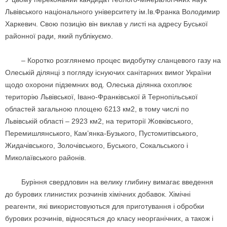
Львівського національного університету ім.Ів.Франка Володимир
Харкевич. Свою позицію він виклав у листі на адресу Буської
районної ради, який публікуємо.
– Коротко розглянемо процес видобутку сланцевого газу на
Олеській ділянці з погляду існуючих санітарних вимог України
щодо охорони підземних вод. Олеська ділянка охоплює
територію Львівської, Івано-Франківської й Тернопільської
областей загальною площею 6213 км2, в тому числі по
Львівській області – 2923 км2, на території Жовківського,
Перемишлянського, Кам’янка-Бузького, Пустомитівського,
Жидачівського, Золочівського, Буського, Сокальського і
Миколаївського районів.
Буріння свердловин на велику глибину вимагає введення
до бурових глинистих розчинів хімічних добавок. Хімічні
реагенти, які використовуються для приготування і обробки
бурових розчинів, відносяться до класу неорганічних, а також і