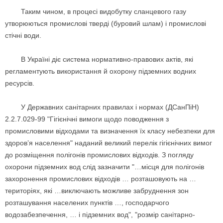
Таким чином, в процесі видобутку сланцевого газу
утворюються промислові тверді (буровий шлам) і промислові
стічні води.
В Україні діє система нормативно-правових актів, які
регламентують використання й охорону підземних водних
ресурсів.
У Державних санітарних правилах і нормах (ДСанПіН)
2.2.7.029-99 "Гігієнічні вимоги щодо поводження з
промисловими відходами та визначення їх класу небезпеки для
здоров’я населення" наданий великий перелік гігієнічних вимог
до розміщення полігонів промислових відходів. З погляду
охорони підземних вод слід зазначити "…місця для полігонів
захоронення промислових відходів … розташовують на …
територіях, які …виключають можливе забруднення зон
розташування населених пунктів …, господарчого
водозабезпечення, … і підземних вод", "розмір санітарно-