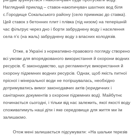
Наглядний приклад – ставок-накопичувач шахтних вод біля
с.Городище Сокальського району (село примикає до ставка).
Цей ставок з бетонних плит і плівка (під низом) на теперішній
час фільтрує через дно і борти забруднену воду і населення
села п’є (на жаль) забруднену воду з власних колодязів.
Отже, в Україні з нормативно-правового погляду створено
всі умови для впорядкованого використання й охорони водних
ресурсів. Є законодавство, що регламентує використання й
охорону підземних водних ресурсів. Однак, щоб якість питної
прісної і мінеральної води не погіршувалась, необхідно
дотримуватись вимог законодавчих актів (юридичних і
санітарних документів з охорони підземних вод). Майбутнє
починається сьогодні, і тільки від нас залежить, якої якості воду
споживатимуть наші діти і яке середовище для життя ми їм
залишаємо.
Отож мені залишається підсумувати: «На шальки терезів