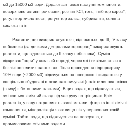
м3 до 15000 м3 води. Додаються також наступні компоненти:
поверхнево-активні речовини, розчин КСІ, гель, інгібітор корозії,
регулятор кислотності, регулятор заліза, лубриканти, соляна
кислота та ін.
Реагенти, що використовуються, відносяться до ІІІ, ІV класу
небезпеки (за деякими джерелами корпорації використовують
реагенти, що відносяться до ІІ класу небезпеки). Суміш
відкриває "пори" у скельній породі, через які і вивільняється з
безлічі невеликих пасток газ. Після проведення гідророзриву
10% води (~2000 м3) відкачується на поверхню і скидається у
спеціально збудовані ставки-накопичувачі (поліетиленова плівка
(внизу) з бетонними плитами). В цих водах, що відкачуються,
змінюється хімічний склад під час руху по тріщинах. Крім
реагентів, у воду потрапляють важкі метали, фтор та інші хімічні
компоненти, мінералізація яких вища ніж у першопочатковій
суміші. Тобто, води, що відкачується на поверхню, є
промисловими стічними водами.