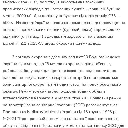
захисних зон (СЗЗ) полігону із захоронення токсичних
промислових відходів до населених пунктів …повинен бути не
менше 3000 м". Для полігону побутових відходів розмір СЗЗ –
500 м. На заході України практично немає місць для розміщення
полігонів промислових твердих (буровий шлам) і промислових
рідинних (стічні води) відходів, які задовольняють вимогам
ДСанПіН 2.2.7.029-99 щодо охорони підземних вод.
З погляду охорони підземних вод в ст.93 Водного кодексу
України відмічено, що "З метою охорони водних об’єктів у
районах забору води для централізованого водопостачання
населення, лікувальних і оздоровчих потреб встановлюються
зони санітарної охорони, які поділяються на пояси особливого
режиму. Режим зон санітарної охорони водних об’єктів
встановлюється Кабінетом Міністрів України". Правовий режим
на території зони санітарної охорони (ЗСО) регламентується
Постановою Кабінету Міністрів України від 18 грудня 1998 р.
№2024 "Про правовий режим зон санітарної охорони водних
об’єктів ". Згідно цієї Постанови у межах третього поясу ЗСО для