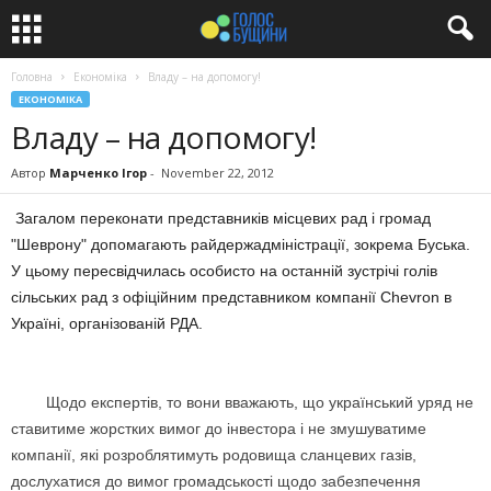
Головна
Економіка
Владу – на допомогу!
ЕКОНОМІКА
Владу – на допомогу!
Автор
Марченко Ігор
-
November 22, 2012
Загалом переконати представників місцевих рад і громад
"Шеврону" допомагають райдержадміністрації, зокрема Буська.
У цьому пересвідчилась особисто на останній зустрічі голів
сільських рад з офіційним представником компанії Chevron в
Україні, організованій РДА.
Щодо експертів, то вони вважають, що український уряд не
ставитиме жорстких вимог до інвестора і не змушуватиме
компанії, які розроблятимуть родовища сланцевих газів,
дослухатися до вимог громадськості щодо забезпечення