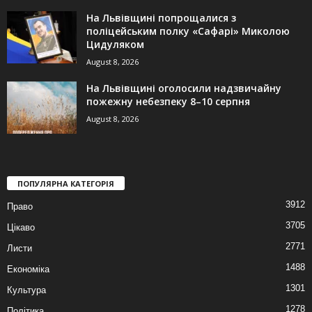
На Львівщині попрощалися з
поліцейським полку «Сафарі» Миколою
Цидуляком
August 8, 2026
На Львівщині оголосили надзвичайну
пожежну небезпеку 8–10 серпня
August 8, 2026
ПОПУЛЯРНА КАТЕГОРІЯ
3912
Право
3705
Цікаво
2771
Листи
1488
Економіка
1301
Культура
1278
Політика