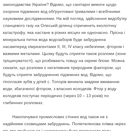
законодавства України? Відомо, що санітарні вимоги щодо
охорони підземних вод обґрунтовані тривалими і всебічними
науковими дослідженнями. На мій погляд, здійснення видобутку
сланцевого газу на Олеській ділянці спричинить екологічну
катастрофу, яка настане в різних місцях не одночасно. Прісна і
мінеральна питна вода водозаборів буде забруднена
насамперед хімреагентами ІІ, ІІІ, ІV класу небезпеки, фтором і
важкими металами. Цьому будуть сприяти також розломи (зони
тріщинуватості), що розбивають товщу на окремі блоки. Можна
сказати, що розломи є негативним природним фактором, що
будуть сприяти забрудненню підземних вод. Відомо, що
гіпоплазія зубів у дітей с. Топорів виникла завдяки вживанню
води, збагаченої фтором, з власних колодязів. Фтор у воду
колодязів поступає періодично (через 10 – 13 років) по
глибинних розломах.
Накопичувачі промислових стічних вод також не є
надійними сховищами забруднень. Поліетиленова плівка через
рік-два зруйнується і накопичувач буде пропускати воду.