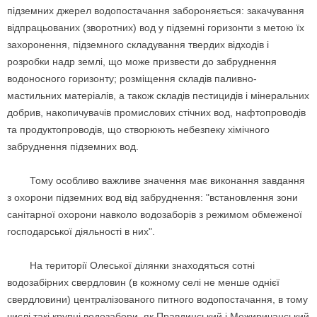
підземних джерел водопостачання забороняється: закачування
відпрацьованих (зворотних) вод у підземні горизонти з метою їх
захоронення, підземного складування твердих відходів і
розробки надр землі, що може призвести до забруднення
водоносного горизонту; розміщення складів паливно-
мастильних матеріалів, а також складів пестицидів і мінеральних
добрив, накопичувачів промислових стічних вод, нафтопроводів
та продуктопроводів, що створюють небезпеку хімічного
забруднення підземних вод.
Тому особливо важливе значення має виконання завдання
з охорони підземних вод від забруднення: "встановлення зони
санітарної охорони навколо водозаборів з режимом обмеженої
господарської діяльності в них".
На території Олеської ділянки знаходяться сотні
водозабірних свердловин (в кожному селі не менше однієї
свердловини) централізованого питного водопостачання, в тому
числі такі крупні водозабори, як Правдинський і Межиричанський