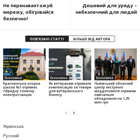
Не перенавантажуй
Дешевий для уряду –
мережу, обігрівайся
небезпечний для людей
безпечно!
ПОВ'ЯЗАНІ СТАТТІ
БІЛЬШЕ ВІД АВТОРА
Економіка
Економіка
Економіка
Красненська опорна
Як ветеранам отримати
Львівський обласний
школа №1 отримає
компенсацію за товари
центр екстреної
гібридну сонячну
для ветеранського
меддопомоги отримав
електростанцію
бізнесу
навчальне
обладнання на 1,35
млн грн
Українська
Русский