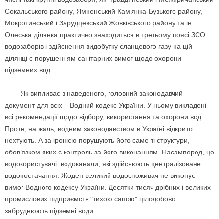
Сокальського району, Ямненський Кам’янка-Бузького району,
Мокротинський і Зарудцевський Жовківського району та ін.
Олеська ділянка практично знаходиться в третьому поясі ЗСО
водозаборів і здійснення видобутку сланцевого газу на цій
ділянці є порушенням санітарних вимог щодо охорони
підземних вод.
Як випливає з наведеного, головний законодавчий
документ для всіх – Водний кодекс України. У ньому викладені
всі рекомендації щодо відбору, використання та охорони вод.
Проте, на жаль, водним законодавством в Україні відкрито
нехтують. А за іронією порушують його саме ті структури,
обов’язком яких є контроль за його виконанням. Насамперед, це
водокористувачі: водоканали, які здійснюють централізоване
водопостачання. Жоден великий водоспоживач не виконує
вимог Водного кодексу України. Десятки тисяч дрібних і великих
промислових підприємств "тихою сапою" цілодобово
забруднюють підземні води.