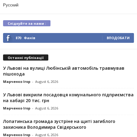
Русский
Слідкуйте за нами :
870
Фанів
ВПОДОБАТИ
Останні публікації
У Львові на вулиці Любінській автомобіль травмував
пішохода
Марченко Ігор
-
August 6, 2026
У Львові викрили посадовця комунального підприємства
на хабарі 20 тис. грн
Марченко Ігор
-
August 6, 2026
Лопатинська громада зустріне на щиті загиблого
захисника Володимира Свідерського
Марченко Ігор
-
August 6, 2026