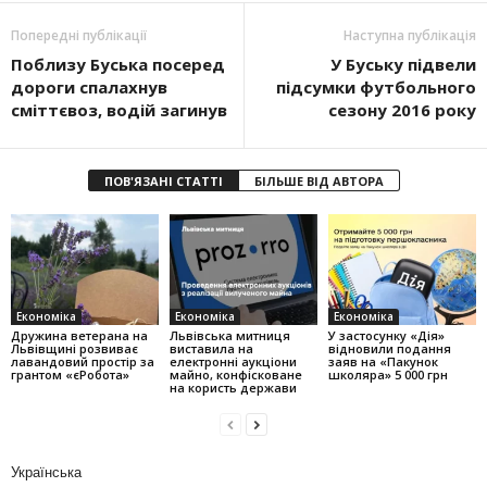
Попередні публікації
Наступна публікація
Поблизу Буська посеред
У Буську підвели
дороги спалахнув
підсумки футбольного
сміттєвоз, водій загинув
сезону 2016 року
ПОВ'ЯЗАНІ СТАТТІ
БІЛЬШЕ ВІД АВТОРА
Економіка
Економіка
Економіка
Дружина ветерана на
Львівська митниця
У застосунку «Дія»
Львівщині розвиває
виставила на
відновили подання
лавандовий простір за
електронні аукціони
заяв на «Пакунок
грантом «єРобота»
майно, конфісковане
школяра» 5 000 грн
на користь держави
Українська