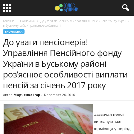
Головна
Економіка
До уваги пенсіонерів! Управління Пенсійного фонду України
в Буському районі роз’яснює особливості...
ЕКОНОМІКА
До уваги пенсіонерів!
Управління Пенсійного фонду
України в Буському районі
роз’яснює особливості виплати
пенсій за січень 2017 року
Автор
Марченко Ігор
-
December 26, 2016
Зазвичай пенсії
виплачуються
щомісяця у період