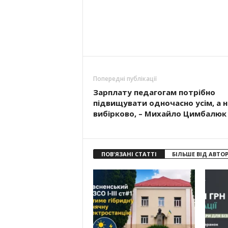
Попередні публікації
Зарплату педагогам потрібно
підвищувати одночасно усім, а н
вибірково, – Михайло Цимбалюк
ПОВ'ЯЗАНІ СТАТТІ
БІЛЬШЕ ВІД АВТО