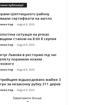
танні публікації
ерани Шептицького району
имали сертифікати на житло
енко Ігор
-
August 8, 2026
ологічна ситуація на річках
вщини станом на 8:00 8 серпня
енко Ігор
-
August 8, 2026
нтрі Львова в ресторані під час
флікту поранили ножем
ехожого
енко Ігор
-
August 8, 2026
Стрийщині відшкодовано майже 3
грн за незаконну рубку 311 дерев
енко Ігор
-
August 8, 2026
Завантажити більше