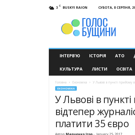
C
BUSKYI RAION
СУБОТА, 8 СЕРПНЯ, 2
3
Голос
Бущини
ІНТЕРВ’Ю
ІСТОРІЯ
АТО
КУЛЬТУРА
ЛИСТИ
ОСВІТА
Головна
Економіка
У Львові в пункті прийому ві
ЕКОНОМІКА
У Львові в пункті
відтепер журналіс
платити 35 євро
Автор
Марченко Ігор
-
January 25, 2017