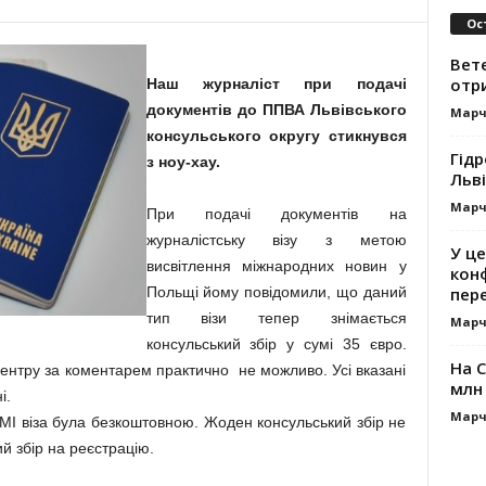
Ос
Вет
отр
Наш журналіст при подачі
документів до ППВА Львівського
Марч
консульського округу стикнувся
Гідр
з ноу-хау.
Льві
Марч
При подачі документів на
журналістську візу з метою
У це
висвітлення міжнародних новин у
кон
пер
Польщі йому повідомили, що даний
тип візи тепер знімається
Марч
консульський збір у сумі 35 євро.
На 
центру за коментарем практично не можливо. Усі вказані
млн 
і.
Марч
МІ віза була безкоштовною. Жоден консульський збір не
й збір на реєстрацію.