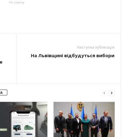
На замітку
Наступна публікація
На Львівщині відбудуться вибори
е
РА