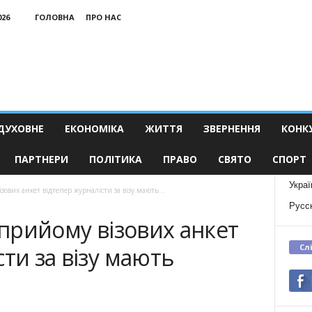
026
ГОЛОВНА
ПРО НАС
ДУХОВНЕ
ЕКОНОМІКА
ЖИТТЯ
ЗВЕРНЕННЯ
КОНК
ПАРТНЕРИ
ПОЛІТИКА
ПРАВО
СВЯТО
СПОРТ
Украї
зових анкет відтепер журналісти за візу мають...
Русс
 прийому візових анкет
Сл
ти за візу мають