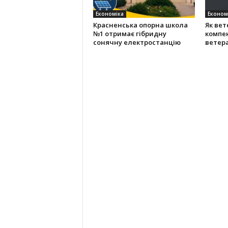
Економіка
Економ
Красненська опорна школа
Як ве
№1 отримає гібридну
компен
сонячну електростанцію
ветера