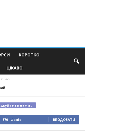
УРСИ
КОРОТКО
ЦІКАВО
нська
кий
ідкуйте за нами :
870
Фанів
ВПОДОБАТИ