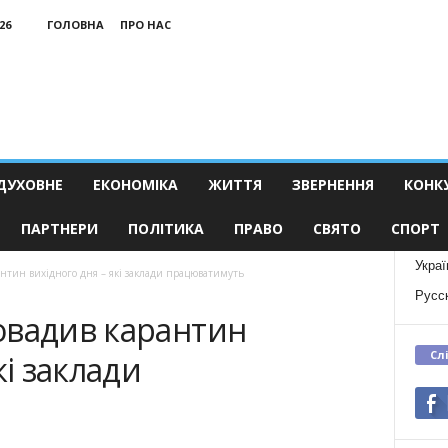
26
ГОЛОВНА
ПРО НАС
ДУХОВНЕ
ЕКОНОМІКА
ЖИТТЯ
ЗВЕРНЕННЯ
КОНК
ПАРТНЕРИ
ПОЛІТИКА
ПРАВО
СВЯТО
СПОРТ
Украї
нтин вихідного дня – які заклади працюватимуть
Русс
овадив карантин
Сл
кі заклади