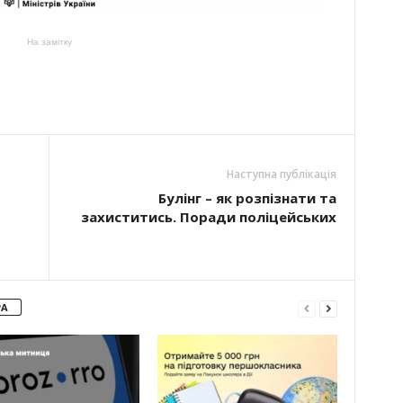
На замітку
Наступна публікація
Булінг – як розпізнати та
захиститись. Поради поліцейських
РА