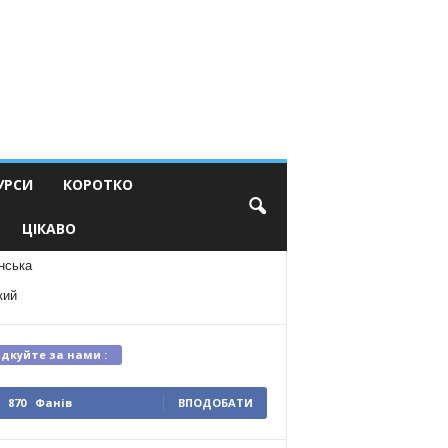
УРСИ
КОРОТКО
ЦІКАВО
нська
кий
ідкуйте за нами :
870
Фанів
ВПОДОБАТИ