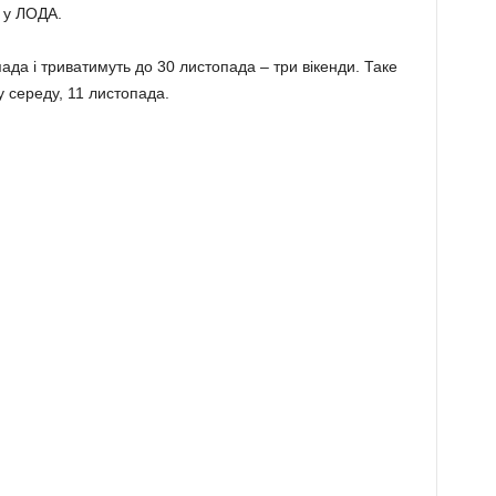
 у ЛОДА.
да і триватимуть до 30 листопада – три вікенди. Таке
у середу, 11 листопада.