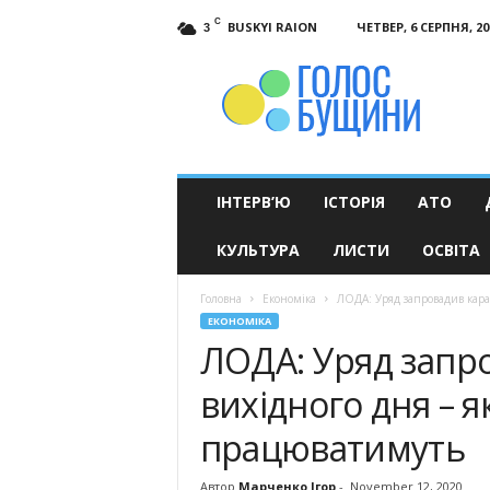
C
BUSKYI RAION
ЧЕТВЕР, 6 СЕРПНЯ, 20
3
Голос
Бущини
ІНТЕРВ’Ю
ІСТОРІЯ
АТО
КУЛЬТУРА
ЛИСТИ
ОСВІТА
Головна
Економіка
ЛОДА: Уряд запровадив кара
ЕКОНОМІКА
ЛОДА: Уряд запр
вихідного дня – я
працюватимуть
Автор
Марченко Ігор
-
November 12, 2020