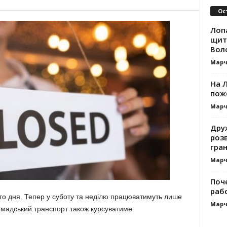
Ос
Лоп
щит
Вол
Марч
На Л
пож
Марч
Дру
роз
гра
Марч
Поч
раб
ого дня. Тепер у суботу та неділю працюватимуть лише
Марч
омадський транспорт також курсуватиме.