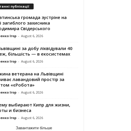
танні публікації
атинська громада зустріне на
і загиблого захисника
одимира Свідерського
енко Ігор
-
August 6, 2026
ьвівщині за добу ліквідували 40
еж, більшість — в екосистемах
енко Ігор
-
August 6, 2026
жина ветерана на Львівщині
виває лавандовий простір за
нтом «єРобота»
енко Ігор
-
August 6, 2026
ему выбирают Кипр для жизни,
оты и бизнеса
енко Ігор
-
August 6, 2026
Завантажити більше