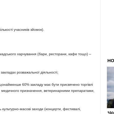
лькості учасників зйомок).
омадського харчування (бари, ресторани, кафе тощо) –
 закладах розважальної діяльності;
 (щонайменше 60% закладу має бути присвячено торгівлі
и медичного призначення, ветеринарними препаратами,
ть культурно-масові заходи (концерти, фестивалі,