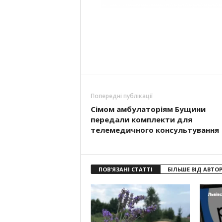
Попередні публікації
Сімом амбулаторіям Бущини
передали комплекти для
телемедичного консультування
ПОВ'ЯЗАНІ СТАТТІ
БІЛЬШЕ ВІД АВТО