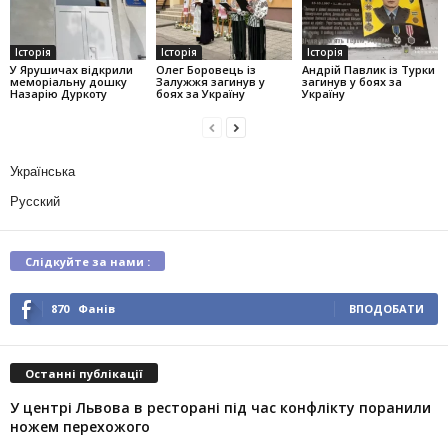
Історія
Історія
Історія
У Ярушичах відкрили
Олег Боровець із
Андрій Павлик із Турки
меморіальну дошку
Залужжя загинув у
загинув у боях за
Назарію Дуркоту
боях за Україну
Україну
Українська
Русский
Слідкуйте за нами :
870
Фанів
ВПОДОБАТИ
Останні публікації
У центрі Львова в ресторані під час конфлікту поранили
ножем перехожого