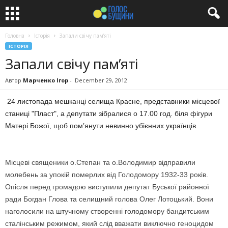
Головна
Історія
Запали свічу пам’яті
ІСТОРІЯ
Запали свічу пам’яті
Автор
Марченко Ігор
-
December 29, 2012
24 листопада мешканці селища Красне, представники місцевої
станиці "Пласт", а депутати зібралися о 17.00 год. біля фігури
Матері Божої, щоб пом’янути невинно убієнних українців.
Місцеві священики о.Степан та о.Володимир відправили
молебень за упокій померлих від Голодомору 1932-33 років.
Опісля перед громадою виступили депутат Буської районної
ради Богдан Глова та селищний голова Олег Лотоцький. Вони
наголосили на штучному створенні голодомору бандитським
сталінським режимом, який слід вважати виключно геноцидом