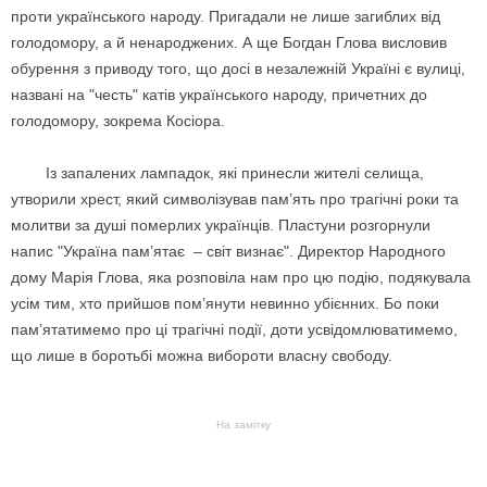
проти українського народу. Пригадали не лише загиблих від
голодомору, а й ненароджених. А ще Богдан Глова висловив
обурення з приводу того, що досі в незалежній Україні є вулиці,
названі на "честь" катів українського народу, причетних до
голодомору, зокрема Косіора.
Із запалених лампадок, які принесли жителі селища,
утворили хрест, який символізував пам’ять про трагічні роки та
молитви за душі померлих українців. Пластуни розгорнули
напис "Україна пам’ятає – світ визнає". Директор Народного
дому Марія Глова, яка розповіла нам про цю подію, подякувала
усім тим, хто прийшов пом’янути невинно убієнних. Бо поки
пам’ятатимемо про ці трагічні події, доти усвідомлюватимемо,
що лише в боротьбі можна вибороти власну свободу.
На замітку