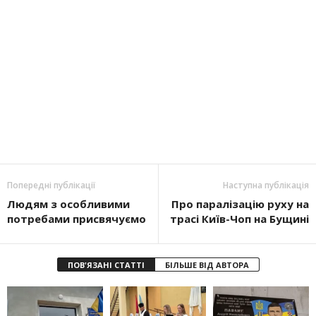
Попередні публікації
Наступна публікація
Людям з особливими
Про паралізацію руху на
потребами присвячуємо
трасі Київ-Чоп на Бущині
ПОВ'ЯЗАНІ СТАТТІ
БІЛЬШЕ ВІД АВТОРА