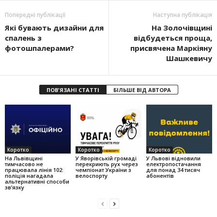
Попередні публікації
Наступна публікація
Які бувають дизайни для
На Золочівщині
спалень з
відбудеться проща,
фотошпалерами?
присвячена Маркіяну
Шашкевичу
ПОВ'ЯЗАНІ СТАТТІ
БІЛЬШЕ ВІД АВТОРА
Коротко
Коротко
Коротко
На Львівщині
У Яворівській громаді
У Львові відновили
тимчасово не
перекриють рух через
електропостачання
працювала лінія 102:
чемпіонат України з
для понад 34 тисяч
поліція нагадала
велоспорту
абонентів
альтернативні способи
зв’язку