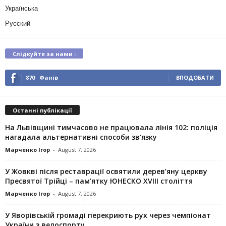
Українська
Русский
Слідкуйте за нами :
870
Фанів
ВПОДОБАТИ
Останні публікації
На Львівщині тимчасово не працювала лінія 102: поліція
нагадала альтернативні способи зв’язку
Марченко Ігор
-
August 7, 2026
У Жовкві після реставрації освятили дерев’яну церкву
Пресвятої Трійці – пам’ятку ЮНЕСКО XVIII століття
Марченко Ігор
-
August 7, 2026
У Яворівській громаді перекриють рух через чемпіонат
України з велоспорту