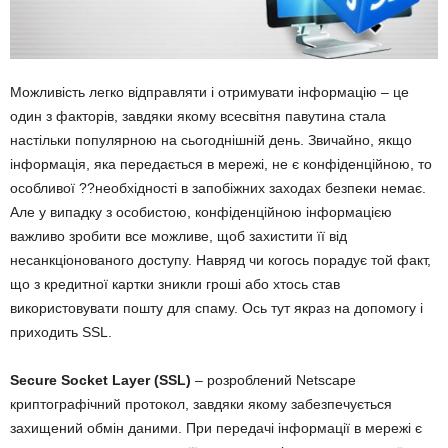
Можливість легко відправляти і отримувати інформацію – це
один з факторів, завдяки якому всесвітня павутина стала
настільки популярною на сьогоднішній день. Звичайно, якщо
інформація, яка передається в мережі, не є конфіденційною, то
особливої ??необхідності в запобіжних заходах безпеки немає.
Але у випадку з особистою, конфіденційною інформацією
важливо зробити все можливе, щоб захистити її від
несанкціонованого доступу. Навряд чи когось порадує той факт,
що з кредитної картки зникли гроші або хтось став
використовувати пошту для спаму. Ось тут якраз на допомогу і
приходить SSL
.
Secure
Socket
Layer
(SSL
)
– розроблений Netscape
криптографічний протокол, завдяки якому забезпечується
захищений обмін даними. При передачі інформації в мережі є