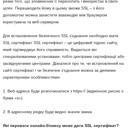
ризик того, що зловмисник її перехопить і використає в своїх
цілях. Перешкодити йому в цьому зможе SSL – з його
допомогою можна захистити взаємодію між браузером
користувача та веб-сервером.
Для встановлення безпечного
SSL
з’єднання необхідно мати
SSL сертифікат. SSL сертифікат – це цифровий підпис сайту,
який підтверджує його справжність. Видається він
спеціалізованими установами, тобто центрами сертифікації або
засвідчуючими центрами. Дізнатися про те, чи встановлений на
сайті сертифікат і чи безпечне з’єднання можна за деякими
характерними особливостями:
1. Веб-адреса буде розпочинатися з https:// (відмінною рисою є
буква «s»).
2. В адресному рядку буде видно значок замка.
Які переваги онлайн-бізнесу може дати SSL сертифікат?