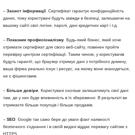
–
Захист інформації
. Сертифікат гарантує конфіденційність
даних, тому користувачі будуть завжди в безпеці, залишаючи на
вашому сайті свої логіни, паролі, дані кредитних карт і т.д.
–
Показник професіоналізму
. Будь-який бізнес, який хоче
отримати сертифікат для свого веб-сайту, повинен пройти
перевірку центром сертифікації. Таким чином, у користувачів
будуть гарантії, що браузер отримує дані з потрібного домену,
ваша фірма реально існує і ресурс, на якому вони знаходяться,
не є фішинговим.
–
Більше довіри
. Користувачі охочіше залишатимуть свої дані
там, де у них буде впевненість в їх збереженні. В результаті ви
отримаєте більше покупців і більше продажів.
–
SEO
. Google так само бере до уваги факт наявності
безпечного з’єднання і в своїй видачі віддає перевагу сайтам з
HTTPS.