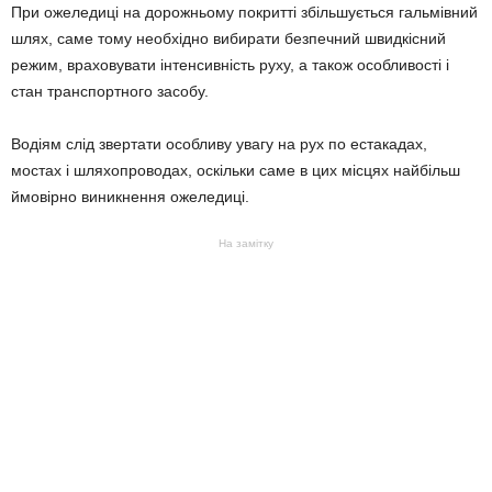
При ожеледиці на дорожньому покритті збільшується гальмівний
шлях, саме тому необхідно вибирати безпечний швидкісний
режим, враховувати інтенсивність руху, а також особливості і
стан транспортного засобу.
Водіям слід звертати особливу увагу на рух по естакадах,
мостах і шляхопроводах, оскільки саме в цих місцях найбільш
ймовірно виникнення ожеледиці.
На замітку