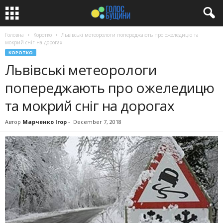
Головна
Коротко
Львівські метеорологи попереджають про ожеледицю та
мокрий сніг на дорогах
КОРОТКО
Львівські метеорологи
попереджають про ожеледицю
та мокрий сніг на дорогах
Автор
Марченко Ігор
-
December 7, 2018