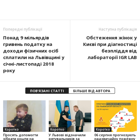
Попередні публікації
Наступна публікація
Понад 9 мільярдів
Обстеження жінок у
гривень податку на
Києві при діагностиці
доходи фізичних осіб
безпліддя від
сплатили на Львівщині у
лабораторії IGR LAB
січні-листопаді 2018
року
ПОВ'ЯЗАНІ СТАТТІ
БІЛЬШЕ ВІД АВТОРА
Коротко
Коротко
Коротко
Просять допомогти
У Львові відзначили
06 серпня прогнозують
зібрати кошти на
рятувальників за
надзвичайну пожежну