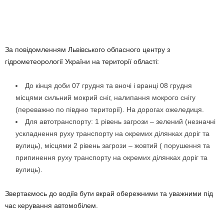
За повідомленням Львівського обласного центру з
гідрометеорології України на території області:
До кінця доби 07 грудня та вночі і вранці 08 грудня
місцями сильний мокрий сніг, налипання мокрого снігу
(переважно по півдню території). На дорогах ожеледиця.
Для автотранспорту: 1 рівень загрози – зелений (незначні
ускладнення руху транспорту на окремих ділянках доріг та
вулиць), місцями 2 рівень загрози – жовтий ( пору
шення та
припинення руху транспорту на окремих ділянках доріг та
вулиць).
Звертаємось до водіїв бути вкрай обережними та уважними під
час керування автомобілем.