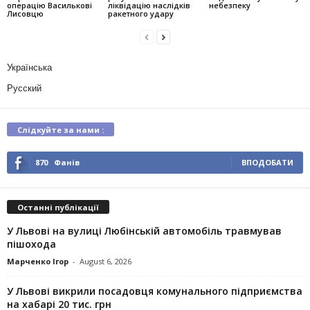
операцію Василькові
ліквідацію наслідків
небезпеку
Лисовцю
ракетного удару
Українська
Русский
Слідкуйте за нами :
870
Фанів
ВПОДОБАТИ
Останні публікації
У Львові на вулиці Любінській автомобіль травмував
пішохода
Марченко Ігор
-
August 6, 2026
У Львові викрили посадовця комунального підприємства
на хабарі 20 тис. грн