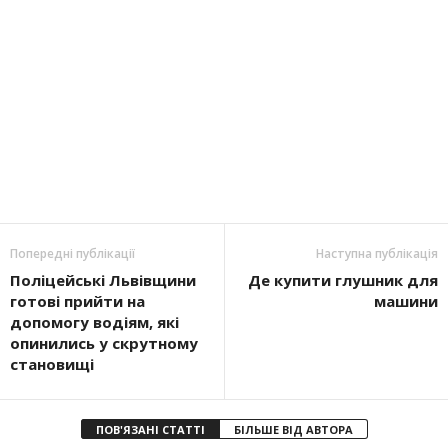
Попередні публікації
Наступна публікація
Поліцейські Львівщини
Де купити глушник для
готові прийти на
машини
допомогу водіям, які
опинились у скрутному
становищі
ПОВ'ЯЗАНІ СТАТТІ
БІЛЬШЕ ВІД АВТОРА