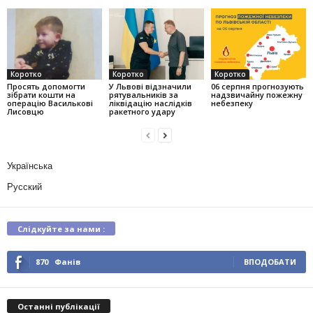
Коротко
Коротко
Коротко
Просять допомогти
У Львові відзначили
06 серпня прогнозують
зібрати кошти на
рятувальників за
надзвичайну пожежну
операцію Василькові
ліквідацію наслідків
небезпеку
Лисовцю
ракетного удару
Українська
Русский
Слідкуйте за нами :
870
Фанів
ВПОДОБАТИ
Останні публікації