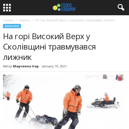
Головна
Коротко
На горі Високий Верх у Сколівщині травмувався лижник
КОРОТКО
На горі Високий Верх у
Сколівщині травмувався
лижник
Автор
Марченко Ігор
-
January 19, 2021