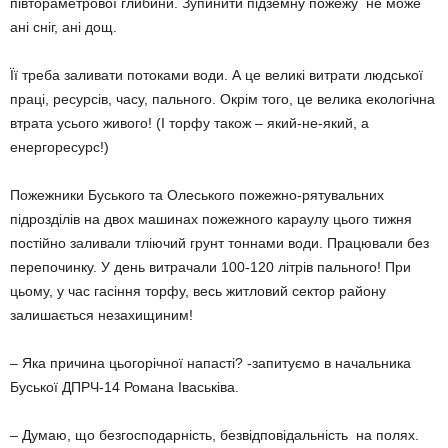
півтораметрової глибини. Зупинити підземну пожежу не може
ані сніг, ані дощ.
Її треба заливати потоками води. А це великі витрати людської
праці, ресурсів, часу, пального. Окрім того, це велика екологічна
втрата усього живого! (І торфу також – який-не-який, а
енергоресурс!)
Пожежники Буського та Олеського пожежно-рятувальних
підрозділів на двох машинах пожежного караулу цього тижня
постійно заливали тліючий грунт тоннами води. Працювали без
перепочинку. У день витрачали 100-120 літрів пального! При
цьому, у час гасіння торфу, весь житловий сектор району
залишається незахищиним!
– Яка причина цьогорічної напасті? -запитуємо в начальника
Буської ДПРЧ-14 Романа Іваськіва.
– Думаю, що безгосподарність, безвідповідальність на полях.