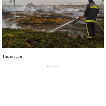
Буське радіо
На замітку