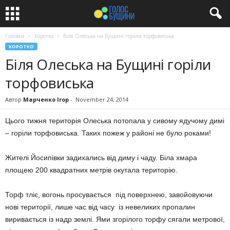
Головна
Коротко
Біля Олеська на Бущині горіли торфовиська
КОРОТКО
Біля Олеська на Бущині горіли
торфовиська
Автор
Марченко Ігор
-
November 24, 2014
Цього тижня територія Олеська потопала у сивому ядучому димі
– горіли торфовиська. Таких пожеж у районі не було роками!
Жителі Йосипівки задихались від диму і чаду. Біла хмара
площею 200 квадратних метрів окутала територію.
Торф тліє, вогонь просувається під поверхнею, завойовуючи
нові території, лише час від часу із невеликих пропалин
виривається із надр землі. Ями згорілого торфу сягали метрової,