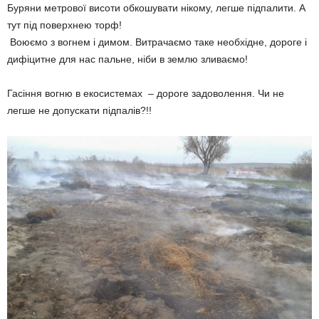
Буряни метрової висоти обкошувати нікому, легше підпалити. А
тут під поверхнею торф!
Воюємо з вогнем і димом. Витрачаємо таке необхідне, дороге і
дифіцитне для нас пальне, ніби в землю зливаємо!
Гасіння вогню в екосистемах – дороге задоволення. Чи не
легше не допускати підпалів?!!