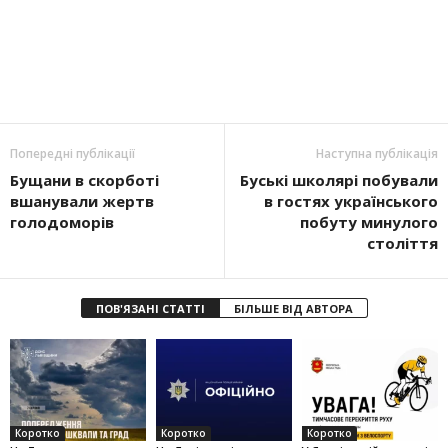
Попередні публікації
Наступна публікація
Бущани в скорботі
Буські школярі побували
вшанували жертв
в гостях українського
голодоморів
побуту минулого
століття
ПОВ'ЯЗАНІ СТАТТІ
БІЛЬШЕ ВІД АВТОРА
Коротко
Коротко
Коротко