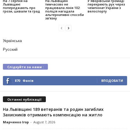
На 7 серпня на
На Львівщині
У Яворівській громаді
Львівщині
тимчасово не
перекриють рух через
попереджають про
працювала лінія 102:
чемпіонат України з
грози, шквали та град
поліція нагадала
велоспорту
альтернативні способи
зв’язку
Українська
Русский
Слідкуйте за нами :
870
Фанів
ВПОДОБАТИ
Останні публікації
На Львівщині 189 ветеранів та родин загиблих
Захисників отримають компенсацію на житло
Марченко Ігор
-
August 7, 2026