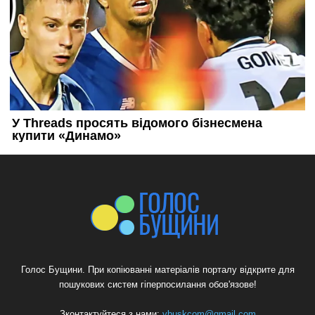
Голос Бущини. При копіюванні матеріалів порталу відкрите для
пошукових систем гіперпосилання обов'язове!
Зконтактуйтеся з нами:
vbuskcom@gmail.com