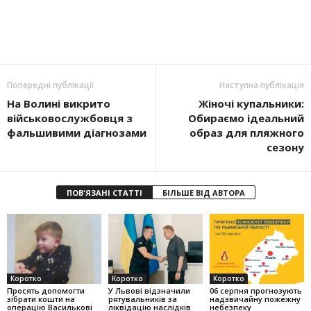
Попередні публікації
Наступна публікація
На Волині викрито
Жіночі купальники:
військовослужбовця з
Обираємо ідеальний
фальшивими діагнозами
образ для пляжного
сезону
ПОВ'ЯЗАНІ СТАТТІ
БІЛЬШЕ ВІД АВТОРА
Коротко
Коротко
Коротко
Просять допомогти
У Львові відзначили
06 серпня прогнозують
зібрати кошти на
рятувальників за
надзвичайну пожежну
операцію Василькові
ліквідацію наслідків
небезпеку