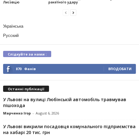
Лисовцю
ракетного удару
Українська
Русский
Слідкуйте за нами :
870
Фанів
ВПОДОБАТИ
Останні публікації
У Львові на вулиці Любінській автомобіль травмував
пішохода
Марченко Ігор
-
August 6, 2026
У Львові викрили посадовця комунального підприємства
на хабарі 20 тис. грн