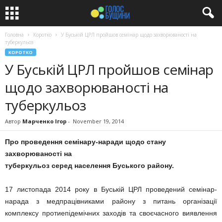
Головна
Коротко
У Буській ЦРЛ пройшов семінар щодо захворюваності на
туберкульоз
КОРОТКО
У Буській ЦРЛ пройшов семінар
щодо захворюваності на
туберкульоз
Автор
Марченко Ігор
-
November 19, 2014
Про проведення семінару-наради щодо стану
захворюваності на
туберкульоз серед населення Буського району.
17 листопада 2014 року в Буській ЦРЛ проведений семінар-
нарада з медпрацівниками району з питань організації
комплексу протиепідемічних заходів та своєчасного виявлення