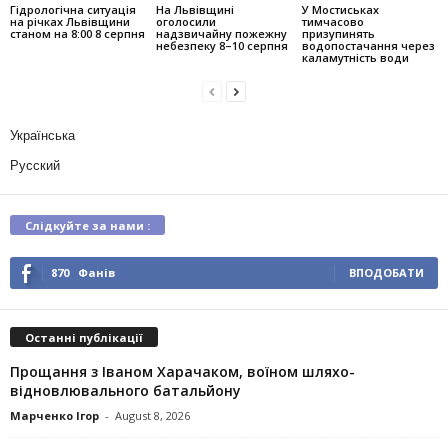
Гідрологічна ситуація
На Львівщині
У Мостиськах
на річках Львівщини
оголосили
тимчасово
станом на 8:00 8 серпня
надзвичайну пожежну
призупинять
небезпеку 8–10 серпня
водопостачання через
каламутність води
Українська
Русский
Слідкуйте за нами :
870
Фанів
ВПОДОБАТИ
Останні публікації
Прощання з Іваном Харачаком, воїном шляхо-
відновлювального батальйону
Марченко Ігор
-
August 8, 2026