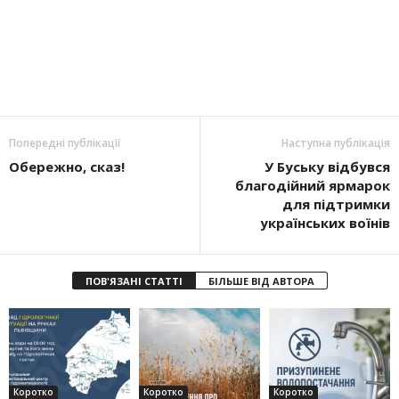
Попередні публікації
Наступна публікація
Обережно, сказ!
У Буську відбувся
благодійний ярмарок
для підтримки
українських воїнів
ПОВ'ЯЗАНІ СТАТТІ
БІЛЬШЕ ВІД АВТОРА
Коротко
Коротко
Коротко