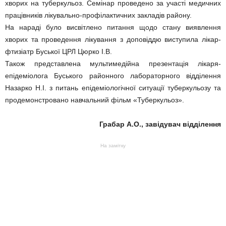
хворих на туберкульоз. Семінар проведено за участі медичних
працівників лікувально-профілактичних закладів району.
На нараді було висвітлено питання щодо стану виявлення
хворих та проведення лікування з доповіддю виступила лікар-
фтизіатр Буської ЦРЛ Цюрко І.В.
Також представлена мультимедійна презентація лікаря-
епідеміолога Буського районного лабораторного відділення
Назарко Н.І. з питань епідеміологічної ситуації туберкульозу та
продемонстровано навчальний фільм «Туберкульоз».
Грабар А.О., завідувач відділення
На замітку