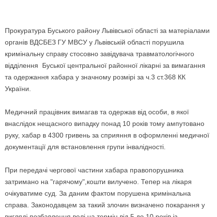
Прокуратура Буського району Львівської області за матеріалами
органів ВДСБЕЗ ГУ МВСУ у Львівській області порушила
кримінальну справу стосовно завідувача травматологічного
відділення Буської центральної районної лікарні за вимагання
та одержання хабара у значному розмірі за ч.3 ст.368 КК
України.
Медичний працівник вимагав та одержав від особи, в якої
внаслідок нещасного випадку понад 10 років тому ампутовано
руку, хабар в 4300 гривень за сприяння в оформленні медичної
документації для встановлення групи інвалідності.
При передачі чергової частини хабара правопорушника
затримано на "гарячому",кошти вилучено. Тепер на лікаря
очікуватиме суд. За даним фактом порушена кримінальна
справа. Законодавцем за такий злочин визначено покарання у
вигляді позбавлення волі на термін від 5 до 10 років із