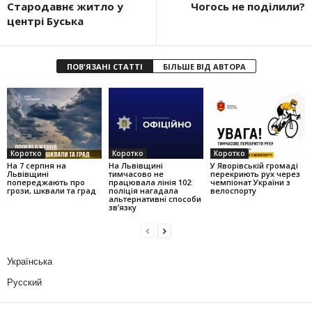
Стародавнє житло у
Чогось не поділили?
центрі Буська
ПОВ'ЯЗАНІ СТАТТІ
БІЛЬШЕ ВІД АВТОРА
Коротко
Коротко
Коротко
На 7 серпня на
На Львівщині
У Яворівській громаді
Львівщині
тимчасово не
перекриють рух через
попереджають про
працювала лінія 102:
чемпіонат України з
грози, шквали та град
поліція нагадала
велоспорту
альтернативні способи
зв’язку
Українська
Русский