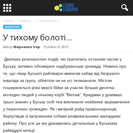
Головна
Коротко
У тихому болоті…
КОРОТКО
У тихому болоті…
Автор
Марченко Ігор
-
October 8, 2012
Декілька резонансних подій, які трапились останнім часом у
Буську, активно обговорює надбужанська громада. Новина про
те, що лікар Буської райлікарні вимагав хабар від безрукого
інваліда за групу, облетіла чи не усі телеканали. Містом
поширюються різні версії бійки за участю більше десятка
молодих людей у нічному клубі "Вінтаж". Крадіжки у домівках
трьох знаних у Буську осіб теж викликали неабияке зацікавлення
у пересічних громадян. Як і вечірній рейд правоохоронців,
беркутівців із залученням собаки розважальними закладами
району. Про усе це ми дізнавались детальніше у Буському
райвідділі міліції.