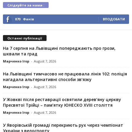
Слідкуйте за нами :
870
Фанів
ВПОДОБАТИ
Останні публікації
На 7 серпня на Львівщині попереджають про грози,
шквали та град
Марченко Ігор
-
August 7, 2026
На Львівщині тимчасово не працювала лінія 102: поліція
нагадала альтернативні способи зв’язку
Марченко Ігор
-
August 7, 2026
У Жовкві після реставрації освятили дерев’яну церкву
Пресвятої Трійці – пам’ятку ЮНЕСКО XVIII століття
Марченко Ігор
-
August 7, 2026
У Яворівській громаді перекриють рух через чемпіонат
України з велоспорту