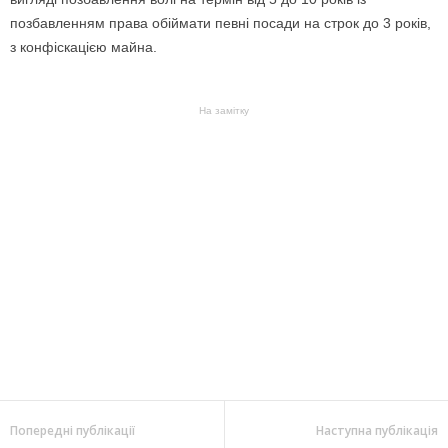
позбавленням права обіймати певні посади на строк до 3 років,
з конфіскацією майна.
На замітку
Попередні публікації
Наступна публікація