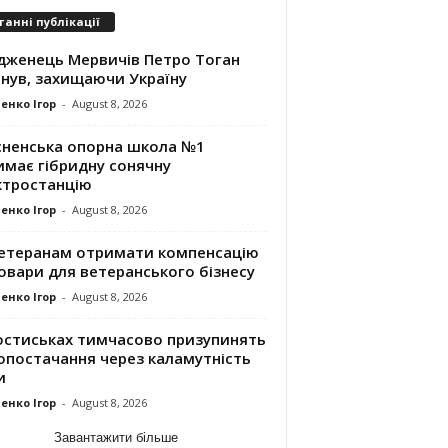
танні публікації
дженець Мервичів Петро Тоган
инув, захищаючи Україну
енко Ігор
-
August 8, 2026
сненська опорна школа №1
имає гібридну сонячну
ктростанцію
енко Ігор
-
August 8, 2026
ветеранам отримати компенсацію
овари для ветеранського бізнесу
енко Ігор
-
August 8, 2026
остиськах тимчасово призупинять
опостачання через каламутність
и
енко Ігор
-
August 8, 2026
Завантажити більше