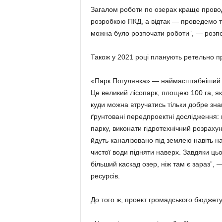
Загалом роботи по озерах краще прово
розробкою ПКД, а відтак — проведемо т
можна було розпочати роботи”, — розпо
Також у 2021 році планують ретельно п
«Парк Погулянка» — наймасштабніший пр
Це великий лісопарк, площею 100 га, як
куди можна втручатись тільки добре зн
ґрунтовані передпроектні дослідження:
парку, виконати гідротехнічний розраху
йдуть каналізовано під землею навіть н
чистої води підняти наверх. Завдяки ць
більший каскад озер, ніж там є зараз”, 
ресурсів.
До того ж, проект громадського бюджету