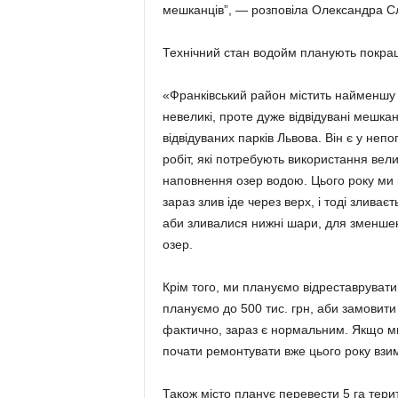
мешканців”, — розповіла Олександра С
Технічний стан водойм планують покращи
«Франківський район містить найменшу кіл
невеликі, проте дуже відвідувані мешкан
відвідуваних парків Львова. Він є у не
робіт, які потребують використання вел
наповнення озер водою. Цього року ми 
зараз злив іде через верх, і тоді злива
аби зливалися нижні шари, для зменшен
озер.
Крім того, ми плануємо відреставрувати 
плануємо до 500 тис. грн, аби замовит
фактично, зараз є нормальним. Якщо м
почати ремонтувати вже цього року взим
Також місто планує перевести 5 га тери