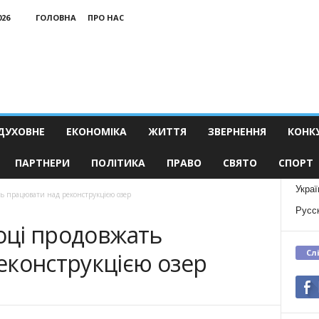
026
ГОЛОВНА
ПРО НАС
ДУХОВНЕ
ЕКОНОМІКА
ЖИТТЯ
ЗВЕРНЕННЯ
КОНК
ПАРТНЕРИ
ПОЛІТИКА
ПРАВО
СВЯТО
СПОРТ
Украї
ть працювати над реконструкцією озер
Русс
році продовжать
Сл
еконструкцією озер