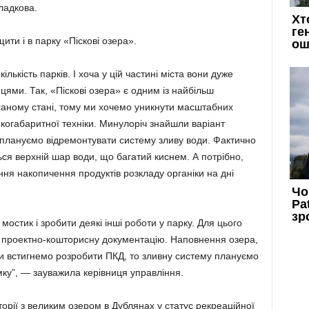
ладкова.
ти і в парку «Піскові озера».
ькість парків. І хоча у цій частині міста вони дуже
цями. Так, «Піскові озера» є одним із найбільш
поганому стані, тому ми хочемо уникнути масштабних
икогабаритної техніки. Минулоріч знайшли варіант
плануємо відремонтувати систему зливу води. Фактично
ється верхній шар води, що багатий киснем. А потрібно,
ня накопичення продуктів розкладу органіки на дні
мостик і зробити деякі інші роботи у парку. Для цього
и проектно-кошторисну документацію. Наповнення озера,
и встигнемо розробити ПКД, то зливну систему плануємо
ку”, — зауважила керівниця управління.
торії з великим озером в Дублянах у статус рекреаційної