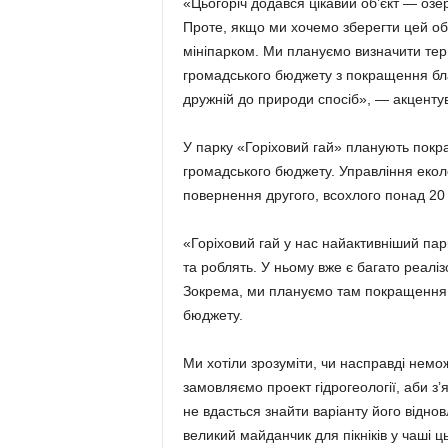
«Цьогоріч додався цікавий об’єкт — озе
Проте, якщо ми хочемо зберегти цей об’
мініпарком. Ми плануємо визначити тери
громадського бюджету з покращення бл
дружній до природи спосіб», — акцент
У парку «Горіховий гай» планують покр
громадського бюджету. Управління еколо
повернення другого, всохлого понад 20 
«Горіховий гай у нас найактивніший парк
та роблять. У ньому вже є багато реалізо
Зокрема, ми плануємо там покращення 
бюджету.
Ми хотіли зрозуміти, чи насправді немо
замовляємо проект гідрогеології, аби з
не вдасться знайти варіанту його відно
великий майданчик для пікніків у чаші 