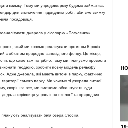
дити взимку. Тому ми упродовж року будемо займатись
ендер для визначення підрядника робіт, аби вже взимку
віла посадовиця.
роаналізувати джерела у лісопарку «Погулянка».
оект, який ми хочемо реалізувати протягом 5 років.
ий є об’єктом природно-заповідного фонду. Це місце,
аючи, що саме там потрібно, тому ми плануємо провести
 виконати геодезію, зробити повну модель рельєфу
нок. Адже джерела, які мають витоки в парку, фактично
а території самого парку. Ми хочемо ті джерела питної
ому, скоріш за все, ми зможемо облаштувати куди
— додала керівниця управління екології та природних
 планують реалізувати біля озера Стосіка.