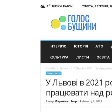
C
BUSKYI RAION
СУБОТА, 8 СЕРПНЯ, 2
3
Голос
Бущини
ІНТЕРВ’Ю
ІСТОРІЯ
АТО
КУЛЬТУРА
ЛИСТИ
ОСВІТА
Головна
Коротко
У Львові в 2021 році продовжа
КОРОТКО
У Львові в 2021 
працювати над р
Автор
Марченко Ігор
-
February 2, 2021