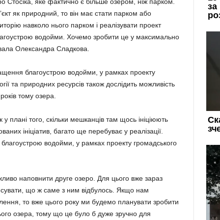
ро Стосіка, яке фактично є більше озером, ніж парком.
єкт як природний, то він має стати парком або
торію навколо нього парком і реалізувати проект
агоустрою водойми. Хочемо зробити це у максимально
увала Олександра Сладкова.
ащення благоустрою водойми, у рамках проекту
гії та природних ресурсів також дослідить можливість
років тому озера.
 у плані того, скільки мешканців там щось ініціюють
ваних ініціатив, багато ще перебуває у реалізації.
благоустрою водойми, у рамках проекту громадського
жливо наповнити друге озеро. Для цього вже зараз
’ясувати, що ж саме з ним відбулось. Якщо нам
влення, то вже цього року ми будемо планувати зробити
цього озера, тому що це було б дуже зручно для