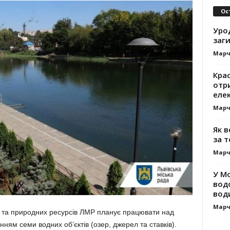
Ос
Уро
заг
Марч
Кра
отр
еле
Марч
Як 
за т
Марч
У М
вод
вод
Марч
ї та природних ресурсів ЛМР планує працювати над
ям семи водних об’єктів (озер, джерел та ставків).