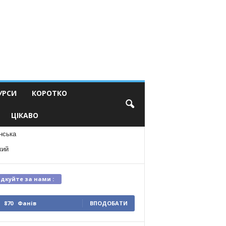
УРСИ
КОРОТКО
ЦІКАВО
нська
кий
ідкуйте за нами :
870
Фанів
ВПОДОБАТИ