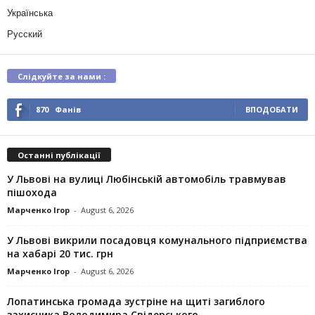
Українська
Русский
Слідкуйте за нами :
870
Фанів
ВПОДОБАТИ
Останні публікації
У Львові на вулиці Любінській автомобіль травмував
пішохода
Марченко Ігор
-
August 6, 2026
У Львові викрили посадовця комунального підприємства
на хабарі 20 тис. грн
Марченко Ігор
-
August 6, 2026
Лопатинська громада зустріне на щиті загиблого
захисника Володимира Свідерського