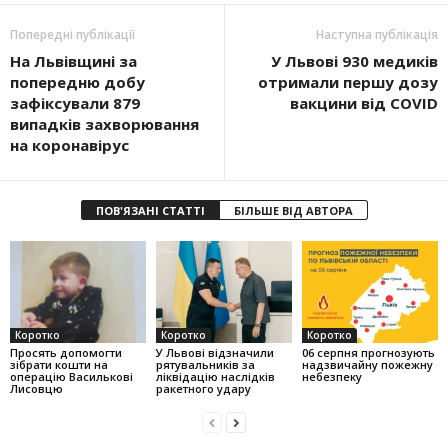
Попередні публікації
Наступна публікація
На Львівщині за
У Львові 930 медиків
попередню добу
отримали першу дозу
зафіксували 879
вакцини від COVID
випадків захворювання
на коронавірус
ПОВ'ЯЗАНІ СТАТТІ
БІЛЬШЕ ВІД АВТОРА
Коротко
Коротко
Коротко
Просять допомогти
У Львові відзначили
06 серпня прогнозують
зібрати кошти на
рятувальників за
надзвичайну пожежну
операцію Василькові
ліквідацію наслідків
небезпеку
Лисовцю
ракетного удару