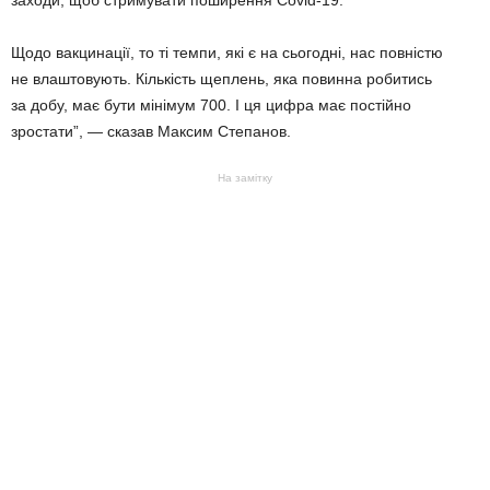
заходи, щоб стримувати поширення Covid-19.
Щодо вакцинації, то ті темпи, які є на сьогодні, нас повністю
не влаштовують. Кількість щеплень, яка повинна робитись
за добу, має бути мінімум 700. І ця цифра має постійно
зростати”, — сказав Максим Степанов.
На замітку