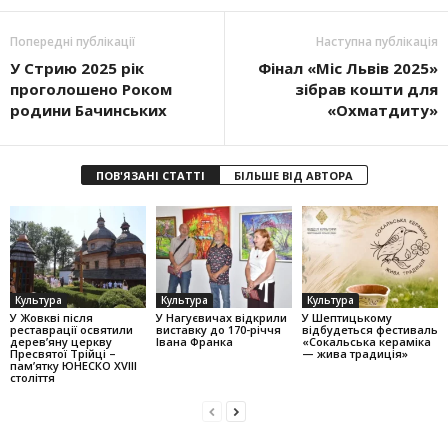
Попередні публікації
Наступна публікація
У Стрию 2025 рік
Фінал «Міс Львів 2025»
проголошено Роком
зібрав кошти для
родини Бачинських
«Охматдиту»
ПОВ'ЯЗАНІ СТАТТІ
БІЛЬШЕ ВІД АВТОРА
Культура
Культура
Культура
У Жовкві після
У Нагуєвичах відкрили
У Шептицькому
реставрації освятили
виставку до 170-річчя
відбудеться фестиваль
дерев’яну церкву
Івана Франка
«Сокальська кераміка
Пресвятої Трійці –
— жива традиція»
пам’ятку ЮНЕСКО XVIII
століття