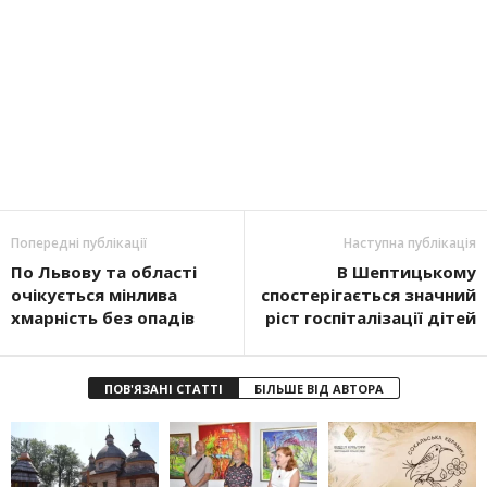
Попередні публікації
Наступна публікація
По Львову та області
В Шептицькому
очікується мінлива
спостерігається значний
хмарність без опадів
ріст госпіталізації дітей
ПОВ'ЯЗАНІ СТАТТІ
БІЛЬШЕ ВІД АВТОРА