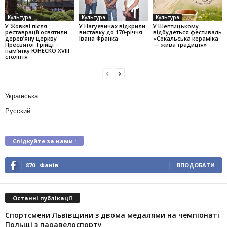
Культура
Культура
Культура
У Жовкві після
У Нагуєвичах відкрили
У Шептицькому
реставрації освятили
виставку до 170-річчя
відбудеться фестиваль
дерев’яну церкву
Івана Франка
«Сокальська кераміка
Пресвятої Трійці –
— жива традиція»
пам’ятку ЮНЕСКО XVIII
століття
Українська
Русский
Слідкуйте за нами :
870
Фанів
ВПОДОБАТИ
Останні публікації
Спортсмени Львівщини з двома медалями на чемпіонаті
Польщі з паравелоспорту