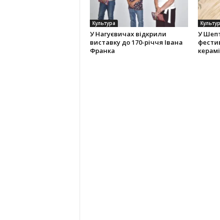
Культура
Культу
У Нагуєвичах відкрили
У Шеп
виставку до 170-річчя Івана
фести
Франка
керам