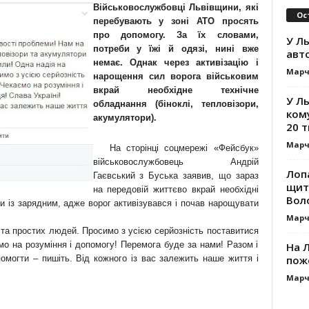
Військовослужбовці Львівщини, які
Ос
перебувають у зоні АТО просять
про допомогу. За їх словами,
У Ль
потреби у їжі й одязі, нині вже
авт
немає. Однак через активізацію і
Марч
нарощення сил ворога військовим
вкрай необхідне технічне
У Л
обладнання (біноклі, тепловізори,
ком
акумулятори).
20 т
Марч
На сторінці соцмережі «Фейсбук»
військовослужбовець Андрій
Лоп
Гаєвський з Буська заявив, що зараз
щит
на передовій життєво вкрай необхідні
Вол
ри із зарядним, адже ворог активізувався і почав нарощувати
Марч
та простих людей. Просимо з усією серйозність поставитися
мо на розуміння і допомогу! Перемога буде за нами! Разом і
На Л
пож
омогти – пишіть. Від кожного із вас залежить наше життя і
Марч