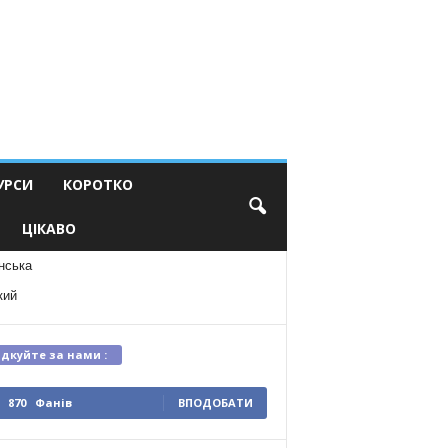
УРСИ
КОРОТКО
ЦІКАВО
нська
кий
ідкуйте за нами :
870
Фанів
ВПОДОБАТИ