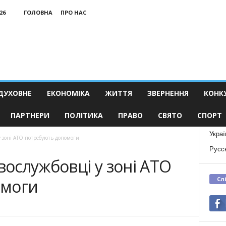
26
ГОЛОВНА
ПРО НАС
ДУХОВНЕ
ЕКОНОМІКА
ЖИТТЯ
ЗВЕРНЕННЯ
КОНК
ПАРТНЕРИ
ПОЛІТИКА
ПРАВО
СВЯТО
СПОРТ
Украї
 у зоні АТО потребують допомоги
Русс
вослужбовці у зоні АТО
Сл
омоги