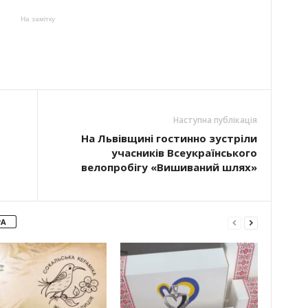
На замітку
Наступна публікація
На Львівщині гостинно зустріли
учасників Всеукраїнського
велопробігу «Вишиваний шлях»
РА