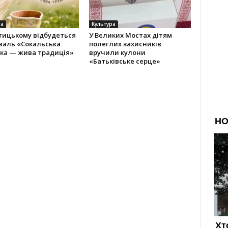
ра
Культура
тицькому відбудеться
У Великих Мостах дітям
валь «Сокальська
полеглих захисників
іка — жива традиція»
вручили кулони
«Батьківське серце»