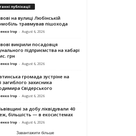
танні публікації
вові на вулиці Любінській
омобіль травмував пішохода
енко Ігор
-
August 6, 2026
ьвові викрили посадовця
унального підприємства на хабарі
ис. грн
енко Ігор
-
August 6, 2026
атинська громада зустріне на
і загиблого захисника
одимира Свідерського
енко Ігор
-
August 6, 2026
ьвівщині за добу ліквідували 40
еж, більшість — в екосистемах
енко Ігор
-
August 6, 2026
Завантажити більше