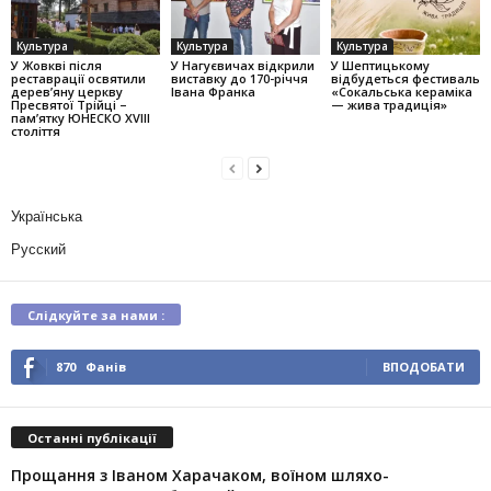
Культура
Культура
Культура
У Жовкві після
У Нагуєвичах відкрили
У Шептицькому
реставрації освятили
виставку до 170-річчя
відбудеться фестиваль
дерев’яну церкву
Івана Франка
«Сокальська кераміка
Пресвятої Трійці –
— жива традиція»
пам’ятку ЮНЕСКО XVIII
століття
Українська
Русский
Слідкуйте за нами :
870
Фанів
ВПОДОБАТИ
Останні публікації
Прощання з Іваном Харачаком, воїном шляхо-