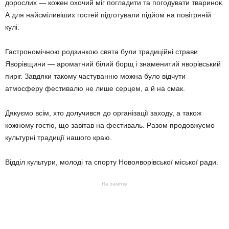
дорослих — кожен охочий міг погладити та погодувати тваринок.
А для найсміливіших гостей підготували підйом на повітряній
кулі.
Гастрономічною родзинкою свята були традиційні страви
Яворівщини — ароматний білий борщ і знаменитий яворівський
пиріг. Завдяки такому частуванню можна було відчути
атмосферу фестивалю не лише серцем, а й на смак.
Дякуємо всім, хто долучився до організації заходу, а також
кожному гостю, що завітав на фестиваль. Разом продовжуємо
культурні традиції нашого краю.
Відділ культури, молоді та спорту Новояворівської міської ради.
На замітку