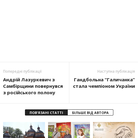
Попередні публікації
Наступна публікація
Андрій Лазуркевич з
Гандбольна “Галичанка”
Самбірщини повернувся
стала чемпіоном України
з російського полону
ПОВ'ЯЗАНІ СТАТТІ
БІЛЬШЕ ВІД АВТОРА