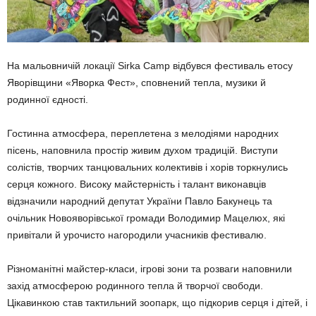
На мальовничій локації Sirka Camp відбувся фестиваль етосу
Яворівщини «Яворка Фест», сповнений тепла, музики й
родинної єдності.
Гостинна атмосфера, переплетена з мелодіями народних
пісень, наповнила простір живим духом традицій. Виступи
солістів, творчих танцювальних колективів і хорів торкнулись
серця кожного. Високу майстерність і талант виконавців
відзначили народний депутат України Павло Бакунець та
очільник Новояворівської громади Володимир Мацелюх, які
привітали й урочисто нагородили учасників фестивалю.
Різноманітні майстер-класи, ігрові зони та розваги наповнили
захід атмосферою родинного тепла й творчої свободи.
Цікавинкою став тактильний зоопарк, що підкорив серця і дітей, і