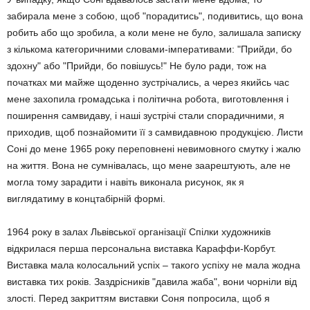
забирала мене з собою, щоб "порадитись", подивитись, що вона
робить або що зробила, а коли мене не було, залишала записку
з кількома категоричними словами-імперативами: "Прийди, бо
здохну" або "Прийди, бо повішусь!" Не було ради, тож на
початках ми майже щоденно зустрічались, а через якийсь час
мене захопила громадська і політична робота, виготовлення і
поширення самвидаву, і наші зустрічі стали спорадичними, я
приходив, щоб познайомити її з самвидавною продукцією. Листи
Соні до мене 1965 року переповнені невимовного смутку і жалю
на життя. Вона не сумнівалась, що мене заарештують, але не
могла тому зарадити і навіть виконала рисунок, як я
виглядатиму в концтабірній формі.
1964 року в залах Львівської організації Спілки художників
відкрилася перша персональна виставка Караффи-Корбут.
Виставка мала колосальний успіх – такого успіху не мала жодна
виставка тих років. Заздрісників "давила жаба", вони чорніли від
злості. Перед закриттям виставки Соня попросила, щоб я