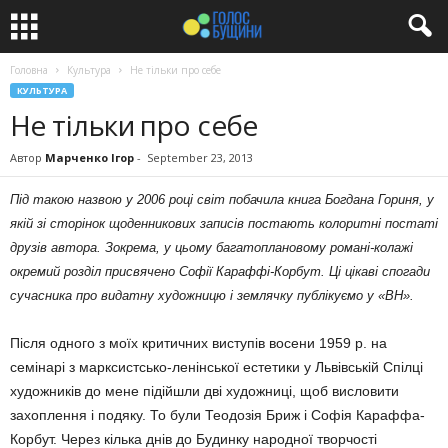
Головна
Культура
Не тільки про себе
КУЛЬТУРА
Не тільки про себе
Автор
Марченко Ігор
-
September 23, 2013
Під такою назвою у 2006 році світ побачила книга Богдана Гориня, у
якій зі сторінок щоденникових записів постають колоритні постаті
друзів автора. Зокрема, у цьому багатоплановому романі-колажі
окремий розділ присвячено Софії Караффі-Корбут. Ці цікаві спогади
сучасника про видатну художницю і землячку публікуємо у «ВН».
Після одного з моїх критичних виступів восени 1959 р. на
семінарі з марксистсько-ленінської естетики у Львівській Спілці
художників до мене підійшли дві художниці, щоб висловити
захоплення і подяку. То були Теодозія Бриж і Софія Караффа-
Корбут. Через кілька днів до Будинку народної творчості