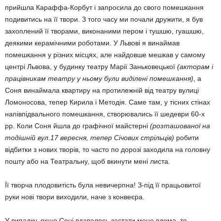
прийшла Караффа-Корбут і запросила до свого помешкання
подивитись на її твори. З того часу ми почали дружити, я був
захоплений її творами, виконаними пером і тушшю, гуашшю,
деякими керамічними роботами. У Львові я винаймав
помешкання у різних місцях, але найдовше мешкав у самому
центрі Львова, у будинку театру Марії Заньковецької
(акторам і
працівникам театру у ньому були виділені помешкання)
, а
Соня винаймала квартиру на протилежній від театру вулиці
Ломоносова, тепер Кирила і Методія. Саме там, у тісних стінах
напівпідвального помешкання, створювались її шедеври 60-х
рр. Коли Соня йшла до графічної майстерні
(розташованої на
тодішній вул.17 вересня, тепер Січових стрільців)
робити
відбитки з нових творів, то часто по дорозі заходила на головну
пошту або на Театральну, щоб вкинути мені листа.
Її творча плодовитість була невичерпна! З-під її працьовитої
руки нові твори виходили, наче з конвеєра.
У випадку, якщо Соні вдавалось застати мене вдома, то