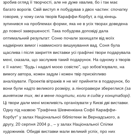
зробив огляд її творчості, але не дуже хвалив, бо і так має
багато ворогів. Свій виступ я побудував з двох частин: спочатку
говорив, у чому сила творів Караффи-Корбут, а під кінець
зупинився на проблемах форми, яка не в усіх творах доведена
до повної завершеності. Така побудова доповіді дала
оптимальний результат: Соню почали захищати від моїх
надмірних вимог і навмисного вишукування вад. Соня була
щаслива і після закриття виставки усі графічні твори подарувала
мені, сказала, що заслужив такий подарунок. На одному з творів
є її напис: "Будь і надалі моєю совістю", що зобов'язувало, на
вимогу автора, кожен задум і кожен твір прискіпливо
аналізувати. Проектів вітражів я не міг прийняти в подарунок, бо
вони були надто великого розміру, а ліногравюри збереглися
(за
винятком тих, які в мене поцупили, коли я сидів у концтаборі)
.
Ці твори дали мені можливість організувати у Києві дві виставки.
Одну під назвою "Графічна Шевченкіана Софії Караффи-
Корбут" у залах Національної бібліотеки ім.Вернадського, а
другу, 20 серпня 2004 р., – у залах Національної Спілки
художників. Обидві виставки мали великий успіх, про них