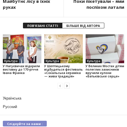
Майбутнє лісу в їхніх
Поки пікетували – ями
руках
поспіхом латали
ПОВ'ЯЗАНІ СТАТТІ
БІЛЬШЕ ВІД АВТОРА
Культура
Культура
Культура
У Нагуєвичах відкрили
У Шептицькому
У Великих Мостах дітям
виставку до 170-річчя
відбудеться фестиваль
полеглих захисників
Івана Франка
«Сокальська кераміка
вручили кулони
— жива традиція»
«Батьківське серце»
Українська
Русский
Слідкуйте за нами :