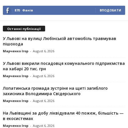
870
Фанів
ВПОДОБАТИ
Останні публікації
У Львові на вулиці Любінській автомобіль травмував
пішохода
Марченко Ігор
-
August 6, 2026
У Львові викрили посадовця комунального підприємства
на хабарі 20 тис. грн
Марченко Ігор
-
August 6, 2026
Лопатинська громада зустріне на щиті загиблого
захисника Володимира Свідерського
Марченко Ігор
-
August 6, 2026
На Львівщині за добу ліквідували 40 пожеж, більшість —
в екосистемах
Марченко Ігор
-
August 6, 2026