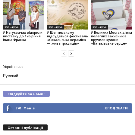
Культура
Культура
Культура
У Нагуєвичах відкрили
У Шептицькому
У Великих Мостах дітям
виставку до 170-річчя
відбудеться фестиваль
полеглих захисників
Івана Франка
«Сокальська кераміка
вручили кулони
— жива традиція»
«Батьківське серце»
Українська
Русский
Слідкуйте за нами :
870
Фанів
ВПОДОБАТИ
Останні публікації