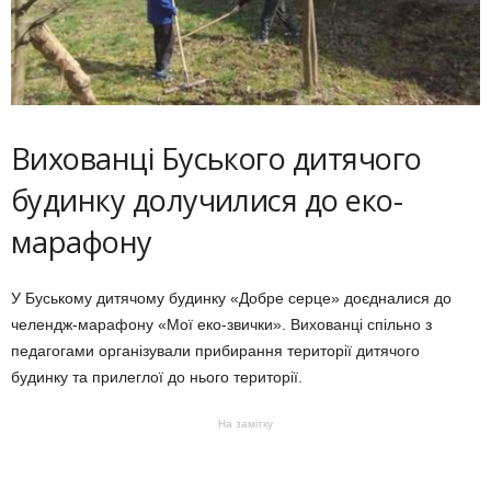
Вихованці Буського дитячого
будинку долучилися до еко-
марафону
У Буському дитячому будинку «Добре серце» доєдналися до
челендж-марафону «Мої еко-звички». Вихованці спільно з
педагогами організували прибирання території дитячого
будинку та прилеглої до нього території.
На замітку