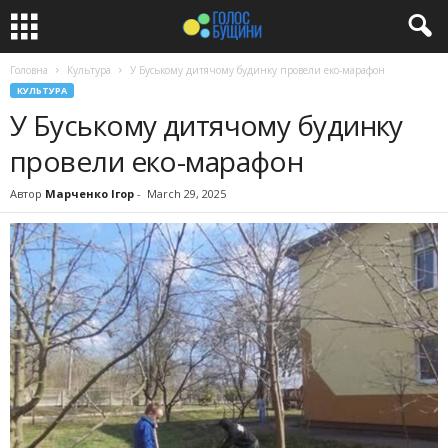
Головна
Культура
У Буському дитячому будинку провели еко-марафон
КУЛЬТУРА
У Буському дитячому будинку
провели еко-марафон
Автор
Марченко Ігор
-
March 29, 2025