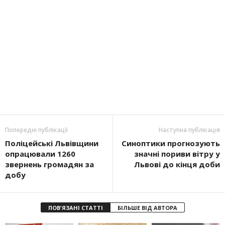
Попередні публікації
Наступна публікація
Поліцейські Львівщини
Синоптики прогнозують
опрацювали 1260
значні пориви вітру у
звернень громадян за
Львові до кінця доби
добу
ПОВ'ЯЗАНІ СТАТТІ
БІЛЬШЕ ВІД АВТОРА