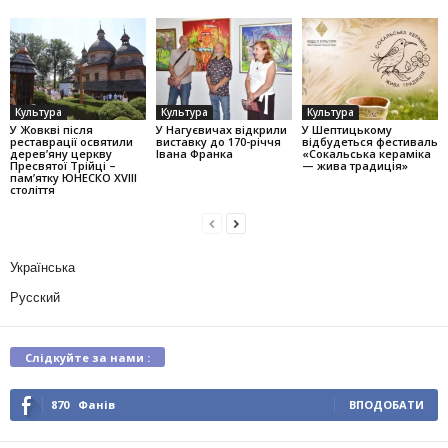
Культура
Культура
Культура
У Жовкві після
У Нагуєвичах відкрили
У Шептицькому
реставрації освятили
виставку до 170-річчя
відбудеться фестиваль
дерев’яну церкву
Івана Франка
«Сокальська кераміка
Пресвятої Трійці –
— жива традиція»
пам’ятку ЮНЕСКО XVIII
століття
Українська
Русский
Слідкуйте за нами :
870
Фанів
ВПОДОБАТИ