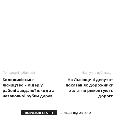
Попередні публікації
Наступна публікація
Боложинівське
На Львівщині депутат
лісництво – лідер у
показав як дорожники
районі завданої шкоди з
халатно ремонтують
незаконної рубки дерев
дороги
ПОВ'ЯЗАНІ СТАТТІ
БІЛЬШЕ ВІД АВТОРА