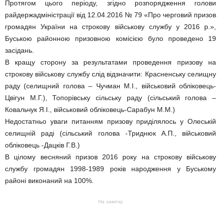
Протягом цього періоду, згідно розпорядження голови
райдержадміністрації від 12.04.2016 № 79 «Про черговий призов
громадян України на строкову військову службу у 2016 р.»,
Буською районною призовною комісією було проведено 19
засідань.
В кращу сторону за результатами проведення призову на
строкову військову службу слід відзначити: Красненську селищну
раду (селищний голова – Чучман М.І., військовий обліковець-
Цвігун М.Г.), Топорівську сільську раду (сільський голова –
Ковальчук Я.І., військовий обліковець-Сарабун М.М.)
Недостатньо уваги питанням призову приділялось у Олеській
селищній раді (сільський голова -Триднюк А.П., військовий
обліковець -Дацків Г.В.)
В цілому весняний призов 2016 року на строкову військову
службу громадян 1998-1989 років народження у Буському
районі виконаний на 100%.
На замітку