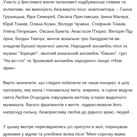
Участь у фестивалі взяли тала­новиті надбу­жанські співаки та
колективи, які виконують без­смертні пісні ком­позитора, – Ганна
Гру­шицька, Віра Семерей, Оксана Пристав­ська, Ірина Ма­гера,
Юрій Томків, Олена Козин, Володя Чучман, Стефанія Том­ків,
Уляна Петри­шин, Оксана Букета, Анастасія П'юрко, Вік­торія Під­
гірна, Богдан Тимчук, жіноче вокальне тріо банду­ристів ви­
кладачів Буської музичної школи, На­родний ан­самбль пісні та
музики "Зорецвіт", жіночий вокаль­ний ансамбль "Євшан", гурт
"На всі сто" та Зразковий ансамбль на­родного танцю «Нові
зірки».
Варто зазначити, що глядачі побачили не лише концерт, а цілу
програму, яка мала і пізна­вальну мету, зокрема, зі сцени ведуча
свята Любов Огороднік озвучувала жит­тєву історію видатного
музи­канта. Багато фрагментів з життя підкреслю­вали його
напрочуд сильну, безкорисливу любов до рідного краю, людей…
У цьому вкотре пересвід­чились усі присутні в залі, по­ринувши
думками у відомі та улюблені всіма пісні "Мені сорочку мама