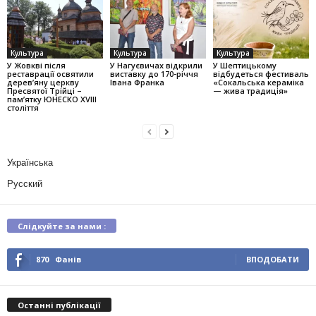
Культура
Культура
Культура
У Жовкві після
У Нагуєвичах відкрили
У Шептицькому
реставрації освятили
виставку до 170-річчя
відбудеться фестиваль
дерев’яну церкву
Івана Франка
«Сокальська кераміка
Пресвятої Трійці –
— жива традиція»
пам’ятку ЮНЕСКО XVIII
століття
Українська
Русский
Слідкуйте за нами :
870
Фанів
ВПОДОБАТИ
Останні публікації