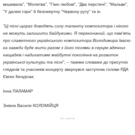
вишивала", "Молитва", "Гімн любові", "Два перстені", "Мальви",
"У далекі гори" й безсмертну "Червону руту" та ін.
"Ці пісні щораз доводять силу таланту композитора і нікого
не можуть залишити байду­жими. Я переконаний, що пам'ять
про сла­ветного українського компози­тора Володи­мира Івасю­
ка завжди буде жити разом з його піснями в серцях вдячних
нащадків і надиха­тиме май­бутні покоління на роз­виток
україн­ської культури та пісні"
, – такими словами до присутніх
глядачів та учас­ників концерту звернувся заступник голови РДА
Євген Кичурчак.
Інна ПАЛАМАР
Знімок Василя КОЛОМІЙЦЯ
На замітку