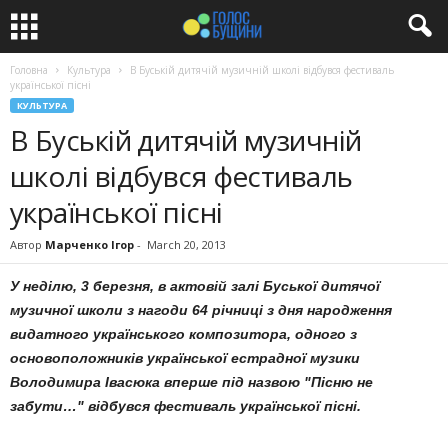
Головна
Культура
В Буській дитячій музичній школі відбувся фестиваль
української пісні
КУЛЬТУРА
В Буській дитячій музичній
школі відбувся фестиваль
української пісні
Автор
Марченко Ігор
-
March 20, 2013
У неділю, 3 березня, в актовій залі Буської дитячої
музичної школи з нагоди 64 річниці з дня народження
видатного українського композитора, одного з
основоположників української естрадної музики
Володимира Івасюка
вперше під назвою "Пісню не
забути…" відбувся фестиваль української пісні.