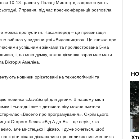
ться 10-13 травня у Палаці Мистецтв, запрезентують
сьогодні, 7 травня, під час прес-конференції розповіла
кі не можна пропустити. Насамперед – це презентація
вно вийшла у видавництві «Видавництво». Це книжка про
учасними успішними жінками та проілюстрована 5-ма
ижка, і, на мою думку, кожна дівчинка зараз має мати
ла Вікторія Амеліна.
нтують новинки орієнтовані на технологічний та
цію новинки «JavaScript для дітей». В нашому місті
ямки і сьогодні вже з дитячого віку можна вчитися
стер-клас «Весело про програмування». Окрім цього,
ицтві Старого Лева» «Від А до Я» – це серія, яка
аємо, але мистецько і цікаво. І дуже хочеться, щоб
 наші діти цікаво дізнавалися про великих письменників