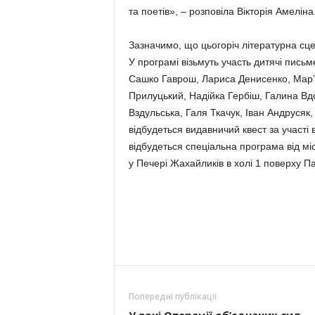
та поетів», – розповіла Вікторія Амеліна
Зазначимо, що цьогоріч літературна сц
У програмі візьмуть участь дитячі пись
Сашко Гаврош, Лариса Денисенко, Мар’я
Прилуцький, Надійка Гербіш, Галина Вд
Вздульська, Галя Ткачук, Іван Андрусяк
відбудеться видавничий квест за участі
відбудеться спеціальна програма від міс
у Печері Жахайликів в холі 1 поверху П
Попередні публікації