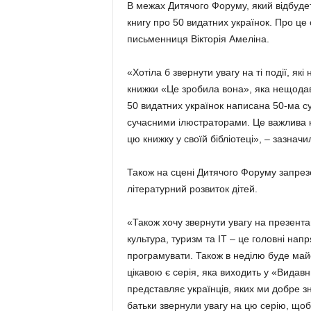
В межах Дитячого Форуму, який відбуде
книгу про 50 видатних українок. Про це 
письменниця Вікторія Амеліна.
«Хотіла б звернути увагу на ті події, я
книжки «Це зробила вона», яка нещода
50 видатних українок написана 50-ма с
сучасними ілюстраторами. Це важлива кн
цю книжку у своїй бібліотеці», – зазначи
Також на сцені Дитячого Форуму запрезе
літературний розвиток дітей.
«Також хочу звернути увагу на презента
культура, туризм та ІТ – це головні напр
програмувати. Також в неділю буде май
цікавою є серія, яка виходить у «Видавн
представляє українців, яких ми добре зн
батьки звернули увагу на цю серію, щоб