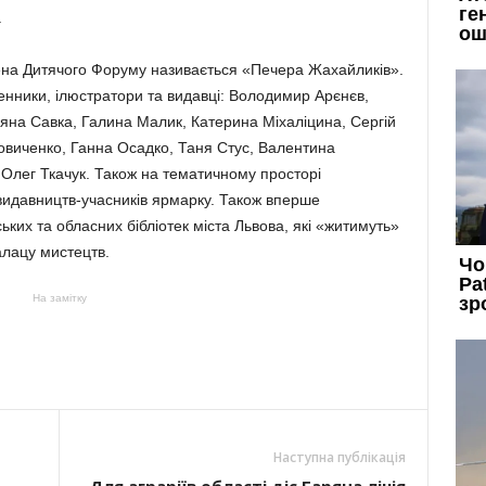
.
ена Дитячого Форуму називається «Печера Жахайликів».
менники, ілюстратори та видавці: Володимир Арєнєв,
на Савка, Галина Малик, Катерина Міхаліцина, Сергій
овиченко, Ганна Осадко, Таня Стус, Валентина
, Олег Ткачук. Також на тематичному просторі
 видавництв-учасників ярмарку. Також вперше
ьких та обласних бібліотек міста Львова, які «житимуть»
алацу мистецтв.
На замітку
Наступна публікація