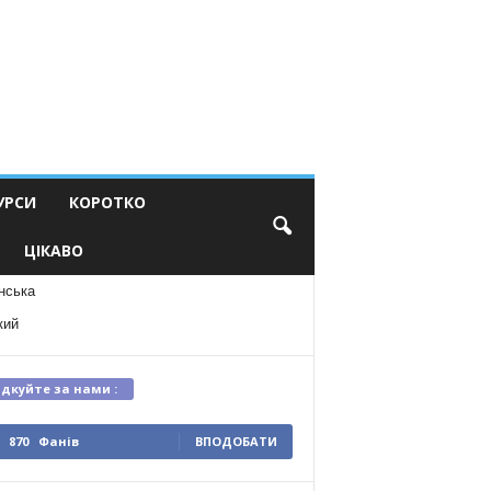
УРСИ
КОРОТКО
ЦІКАВО
нська
кий
ідкуйте за нами :
870
Фанів
ВПОДОБАТИ