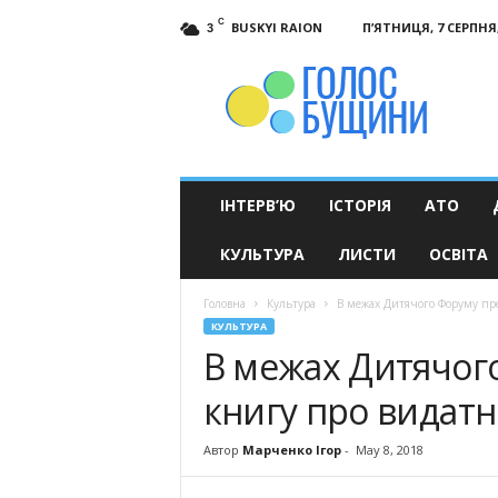
C
BUSKYI RAION
П’ЯТНИЦЯ, 7 СЕРПНЯ,
3
Голос
Бущини
ІНТЕРВ’Ю
ІСТОРІЯ
АТО
КУЛЬТУРА
ЛИСТИ
ОСВІТА
Головна
Культура
В межах Дитячого Форуму пр
КУЛЬТУРА
В межах Дитячог
книгу про видатн
Автор
Марченко Ігор
-
May 8, 2018