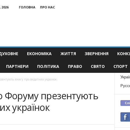
 2026
ГОЛОВНА
ПРО НАС
ДУХОВНЕ
ЕКОНОМІКА
ЖИТТЯ
ЗВЕРНЕННЯ
КОНК
ПАРТНЕРИ
ПОЛІТИКА
ПРАВО
СВЯТО
СПОРТ
Украї
езентують книгу про видатних українок
Русс
о Форуму презентують
Сл
их українок