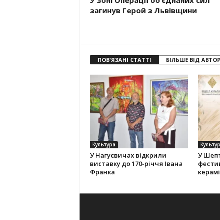
У зоні Операції об’єднаних сил
загинув Герой з Львівщини
ПОВ'ЯЗАНІ СТАТТІ
БІЛЬШЕ ВІД АВТО
Культура
Культу
У Нагуєвичах відкрили
У Шеп
виставку до 170-річчя Івана
фести
Франка
керам