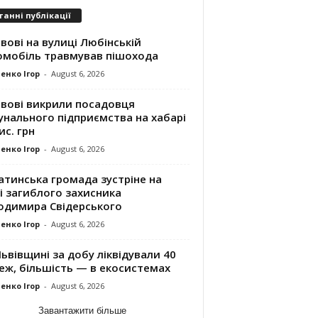
танні публікації
вові на вулиці Любінській
омобіль травмував пішохода
енко Ігор
-
August 6, 2026
ьвові викрили посадовця
унального підприємства на хабарі
ис. грн
енко Ігор
-
August 6, 2026
атинська громада зустріне на
і загиблого захисника
одимира Свідерського
енко Ігор
-
August 6, 2026
ьвівщині за добу ліквідували 40
еж, більшість — в екосистемах
енко Ігор
-
August 6, 2026
Завантажити більше