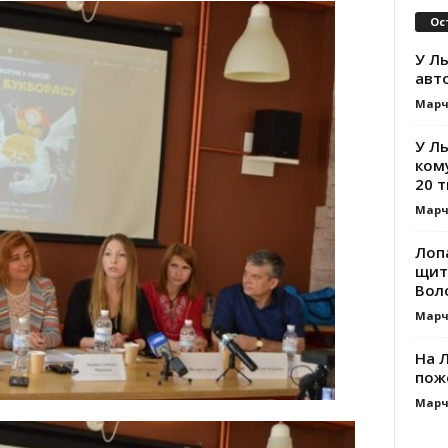
Ос
У Ль
авт
Марч
У Л
ком
20 т
Марч
Лоп
щит
Вол
Марч
На Л
пож
Марч