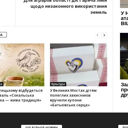
Для аграріїв області діє Гаряча лінія
щодо незаконного використання
земель
РА
ра
Культура
тицькому відбудеться
У Великих Мостах дітям
валь «Сокальська
полеглих захисників
іка — жива традиція»
вручили кулони
«Батьківське серце»
ЩЕ БІЛЬШЕ НОВИН
ПО